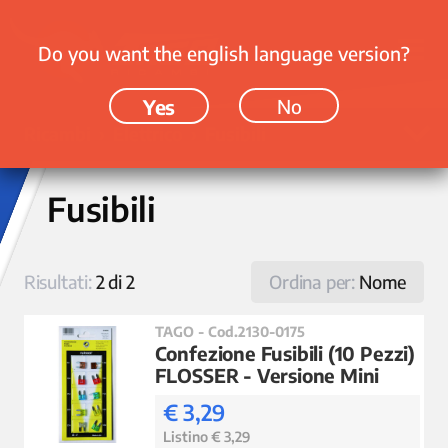
Do you want the english language version?
Yes
No
Ricambi › Elettrico › Fusibili
Fusibili
Risultati:
2 di 2
Ordina per:
Nome
TAGO - Cod.2130-0175
Confezione Fusibili (10 Pezzi)
FLOSSER - Versione Mini
€ 3,29
Listino € 3,29