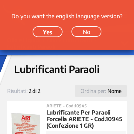
Do you want the english language version?
Yes
No
Olio e Liquidi › Olio e Lubrificanti ›
Lubrificanti Paraoli
Lubrificanti Paraoli
Risultati:
2 di 2
Ordina per:
Nome
ARIETE - Cod.10945
Lubrificante Per Paraoli
Forcella ARIETE - Cod.10945
(Confezione 1 GR)