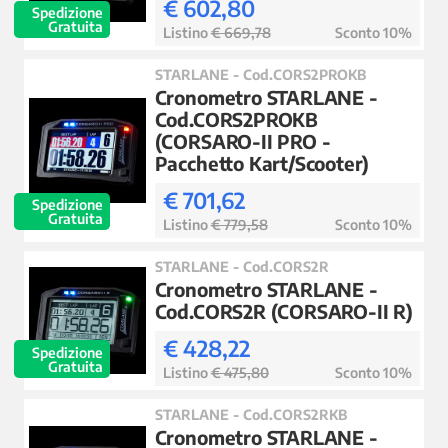
€ 602,80
Spedizione
Gratuita
Listino
€ 669,78
Sconto 10%
STARLANE - Cod.CORS2PROKB
Cronometro STARLANE -
Cod.CORS2PROKB
(CORSARO-II PRO -
Pacchetto Kart/Scooter)
€ 701,62
Spedizione
Gratuita
Listino
€ 779,58
Sconto 10%
STARLANE - Cod.CORS2R
Cronometro STARLANE -
Cod.CORS2R (CORSARO-II R)
€ 428,22
Spedizione
Gratuita
Listino
€ 475,80
Sconto 10%
STARLANE - Cod.CORS2RKB
Cronometro STARLANE -