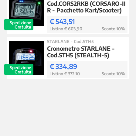
Cod.CORS2RKB (CORSARO-II
R - Pacchetto Kart/Scooter)
€ 543,51
Spedizione
Gratuita
Listino
€ 603,90
Sconto 10%
STARLANE - Cod.STH5
Cronometro STARLANE -
Cod.STH5 (STEALTH-5)
€ 334,89
Spedizione
Gratuita
Listino
€ 372,10
Sconto 10%