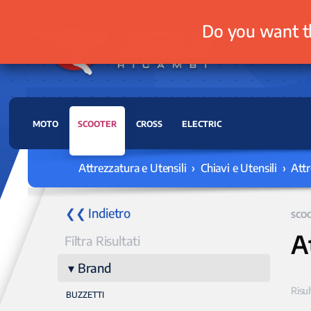
Do you want t
MOTO
SCOOTER
CROSS
ELECTRIC
Attrezzatura e Utensili › Chiavi e Utensili › At
❮❮ Indietro
SCO
A
Filtra Risultati
Brand
Risul
BUZZETTI