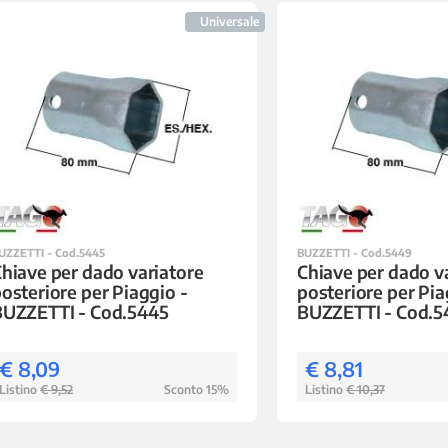
Universale
UZZETTI - Cod.5445
BUZZETTI - Cod.5449
hiave per dado variatore
Chiave per dado v
osteriore per Piaggio -
posteriore per Pia
BUZZETTI - Cod.5445
BUZZETTI - Cod.5
€ 8,09
€ 8,81
Listino
€ 9,52
Sconto 15%
Listino
€ 10,37