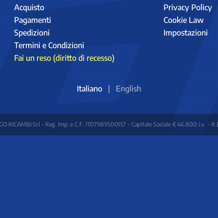
Acquisto
Privacy Policy
Pagamenti
Cookie Law
Spedizioni
Impostazioni
Termini e Condizioni
Fai un reso (diritto di recesso)
Italiano
|
English
O RICAMBI Srl - Reg. Imp. e C.F. IT07989500157 - Capitale Sociale € 46.800 i.v. - R.