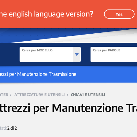
he english language version?
Yes
Cerca per MODELLO
Cerca per PAROLE
trezzi per Manutenzione Trasmissione
›
›
OTER
ATTREZZATURA E UTENSILI
CHIAVI E UTENSILI
ttrezzi per Manutenzione T
tati:
2 di 2