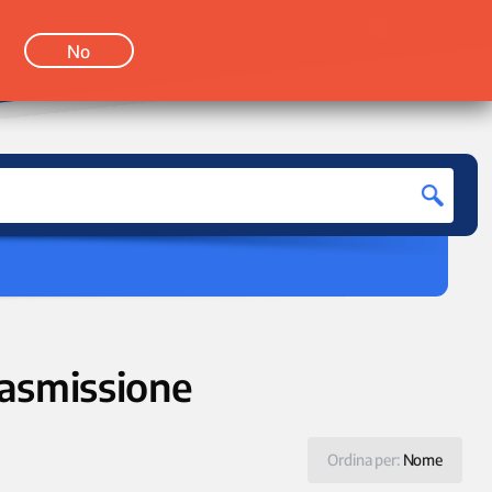
LOGIN
No
rasmissione
Ordina per:
Nome