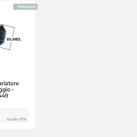
Universale
ariatore
ggio -
449
Sconto 15%