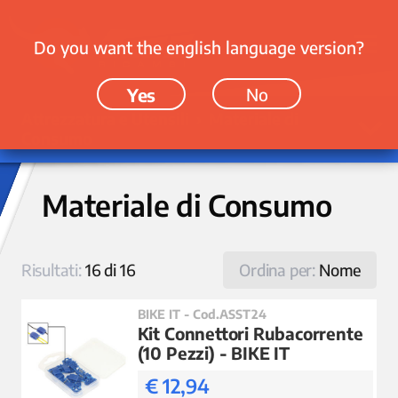
Do you want the english language version?
Yes
No
Attrezzatura e Utensili › Materiale di
Consumo
Materiale di Consumo
Risultati:
16 di 16
Ordina per:
Nome
BIKE IT - Cod.ASST24
Kit Connettori Rubacorrente
(10 Pezzi) - BIKE IT
€ 12,94