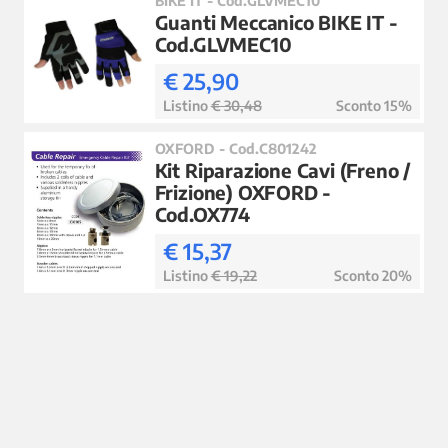
Guanti Meccanico BIKE IT -
Cod.GLVMEC10
€ 25,90
Listino
€ 30,48
Sconto 15%
OXFORD - Cod.C801242
Kit Riparazione Cavi (Freno /
Frizione) OXFORD -
Cod.OX774
€ 15,37
Listino
€ 19,22
Sconto 20%