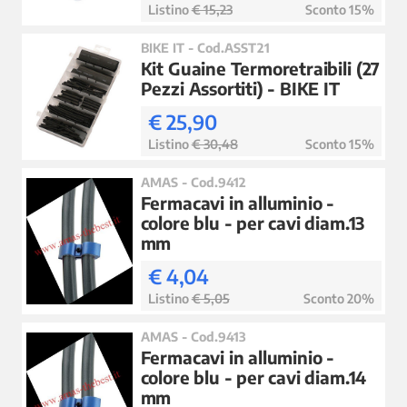
Listino
€ 15,23
Sconto 15%
BIKE IT - Cod.ASST21
Kit Guaine Termoretraibili (27
Pezzi Assortiti) - BIKE IT
€ 25,90
Listino
€ 30,48
Sconto 15%
AMAS - Cod.9412
Fermacavi in alluminio -
colore blu - per cavi diam.13
mm
€ 4,04
Listino
€ 5,05
Sconto 20%
AMAS - Cod.9413
Fermacavi in alluminio -
colore blu - per cavi diam.14
mm