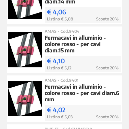
diam.14 mm
€ 4,06
Listino
€ 5,08
Sconto 20%
AMAS - Cod.9404
Fermacavi in alluminio -
colore rosso - per cavi
diam.15 mm
€ 4,10
Listino
€ 5,12
Sconto 20%
AMAS - Cod.9401
Fermacavi in alluminio -
colore rosso - per cavi diam.6
mm
€ 4,02
Listino
€ 5,03
Sconto 20%
BIKE IT - Cod.GLVMEC10