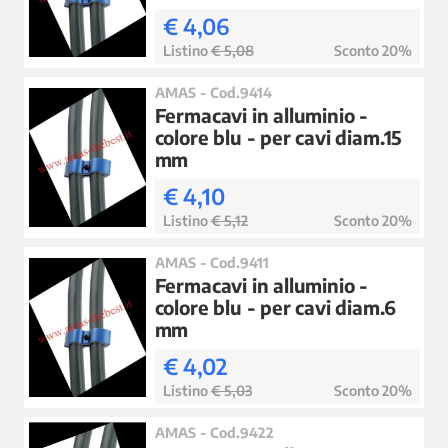
€ 4,06
Listino
€ 5,08
Sconto 20%
AMAS - Cod.9414
Fermacavi in alluminio -
colore blu - per cavi diam.15
mm
€ 4,10
Listino
€ 5,12
Sconto 20%
AMAS - Cod.9411
Fermacavi in alluminio -
colore blu - per cavi diam.6
mm
€ 4,02
Listino
€ 5,03
Sconto 20%
AMAS - Cod.9422