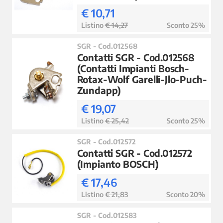
€ 10,71
Listino
€ 14,27
Sconto 25%
SGR - Cod.012568
Contatti SGR - Cod.012568
(Contatti Impianti Bosch-
Rotax-Wolf Garelli-Jlo-Puch-
Zundapp)
€ 19,07
Listino
€ 25,42
Sconto 25%
SGR - Cod.012572
Contatti SGR - Cod.012572
(Impianto BOSCH)
€ 17,46
Listino
€ 21,83
Sconto 20%
SGR - Cod.012583