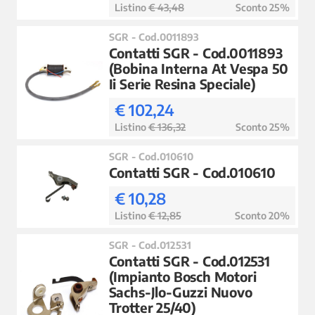
Listino
€ 43,48
Sconto 25%
SGR - Cod.0011893
Contatti SGR - Cod.0011893
(Bobina Interna At Vespa 50
Ii Serie Resina Speciale)
€ 102,24
Listino
€ 136,32
Sconto 25%
SGR - Cod.010610
Contatti SGR - Cod.010610
€ 10,28
Listino
€ 12,85
Sconto 20%
SGR - Cod.012531
Contatti SGR - Cod.012531
(Impianto Bosch Motori
Sachs-Jlo-Guzzi Nuovo
Trotter 25/40)