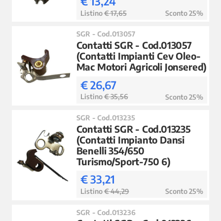
€ 13,24
Listino
€ 17,65
Sconto 25%
SGR - Cod.013057
Contatti SGR - Cod.013057
(Contatti Impianti Cev Oleo-
Mac Motori Agricoli Jonsered)
€ 26,67
Listino
€ 35,56
Sconto 25%
SGR - Cod.013235
Contatti SGR - Cod.013235
(Contatti Impianto Dansi
Benelli 354/650
Turismo/Sport-750 6)
€ 33,21
Listino
€ 44,29
Sconto 25%
SGR - Cod.013236