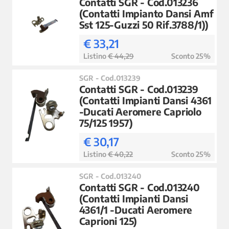
Contatti SGR - Cod.013236
(Contatti Impianto Dansi Amf
Sst 125-Guzzi 50 Rif.3788/1))
€ 33,21
Listino
€ 44,29
Sconto 25%
SGR - Cod.013239
Contatti SGR - Cod.013239
(Contatti Impianti Dansi 4361
-Ducati Aeromere Capriolo
75/125 1957)
€ 30,17
Listino
€ 40,22
Sconto 25%
SGR - Cod.013240
Contatti SGR - Cod.013240
(Contatti Impianti Dansi
4361/1 -Ducati Aeromere
Caprioni 125)