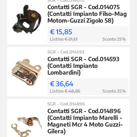
Contatti SGR - Cod.014075
(Contatti Impianto Filso-Mag
Motom-Guzzi Zigolo 58)
€ 15,85
Listino
€ 21,13
Sconto 25%
SGR - Cod.014593
Contatti SGR - Cod.014593
(Contatti Impianto
Lombardini)
€ 36,64
Listino
€ 48,85
Sconto 25%
SGR - Cod.014896
Contatti SGR - Cod.014896
(Contatti Impianto Marelli -
Magneti Mcr 4 Moto Guzzi-
Gilera)