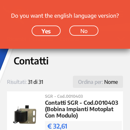
Do you want the english language version?
Yes
No
Ricambi › Elettrico › Contatti
Contatti
Risultati:
31 di 31
Ordina per:
Nome
SGR - Cod.0010403
Contatti SGR - Cod.0010403
(Bobina Impianti Motoplat
Con Modulo)
€ 32,61