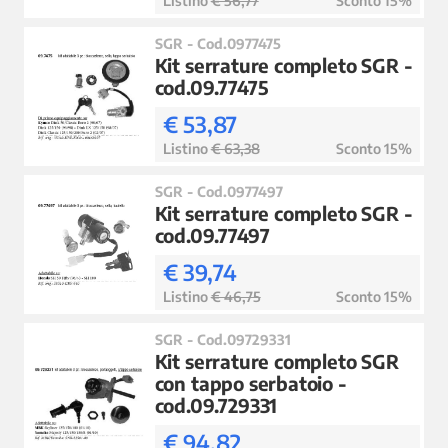
Listino
€ 56,77
Sconto 15%
SGR - Cod.0977475
Kit serrature completo SGR -
cod.09.77475
€ 53,87
Listino
€ 63,38
Sconto 15%
SGR - Cod.0977497
Kit serrature completo SGR -
cod.09.77497
€ 39,74
Listino
€ 46,75
Sconto 15%
SGR - Cod.09729331
Kit serrature completo SGR
con tappo serbatoio -
cod.09.729331
€ 94,82