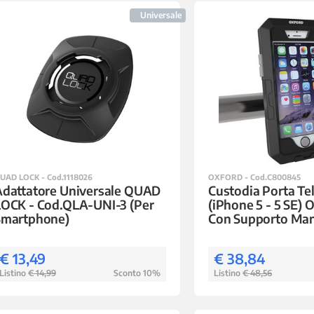
Universale
UAD LOCK - Cod.1118026
OXFORD - Cod.C800845
Adattatore Universale QUAD
Custodia Porta Te
LOCK - Cod.QLA-UNI-3 (Per
(iPhone 5 - 5 SE)
Smartphone)
Con Supporto Ma
€ 13,49
€ 38,84
Listino
€ 14,99
Sconto 10%
Listino
€ 48,56