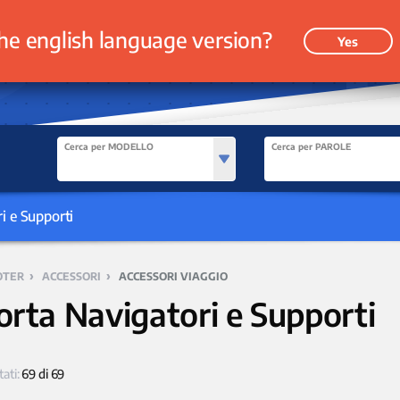
he english language version?
Yes
Cerca per MODELLO
Cerca per PAROLE
i e Supporti
›
›
OTER
ACCESSORI
ACCESSORI VIAGGIO
orta Navigatori e Supporti
tati:
69 di 69