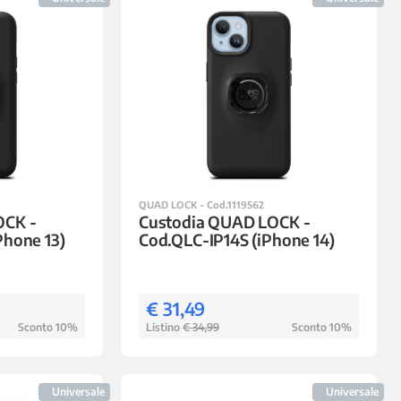
QUAD LOCK - Cod.1119562
OCK -
Custodia QUAD LOCK -
Phone 13)
Cod.QLC-IP14S (iPhone 14)
€ 31,49
Sconto 10%
Listino
€ 34,99
Sconto 10%
Universale
Universale