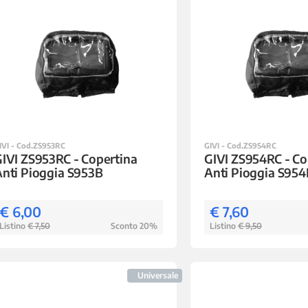
IVI - Cod.ZS953RC
GIVI - Cod.ZS954RC
IVI ZS953RC - Copertina
GIVI ZS954RC - Co
nti Pioggia S953B
Anti Pioggia S954
€ 6,00
€ 7,60
Listino
€ 7,50
Sconto 20%
Listino
€ 9,50
Universale