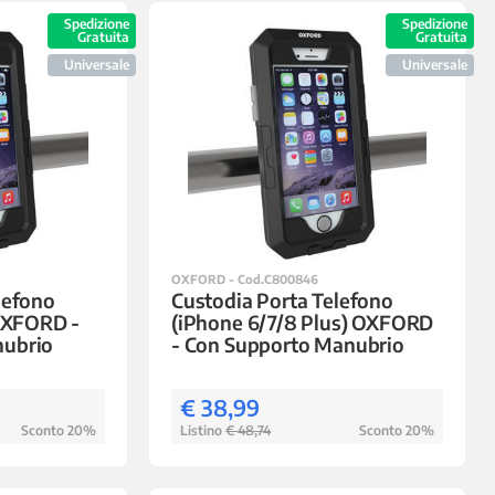
Spedizione
Spedizione
Gratuita
Gratuita
Universale
Universale
OXFORD - Cod.C800846
lefono
Custodia Porta Telefono
 OXFORD -
(iPhone 6/7/8 Plus) OXFORD
nubrio
- Con Supporto Manubrio
€ 38,99
Sconto 20%
Listino
€ 48,74
Sconto 20%