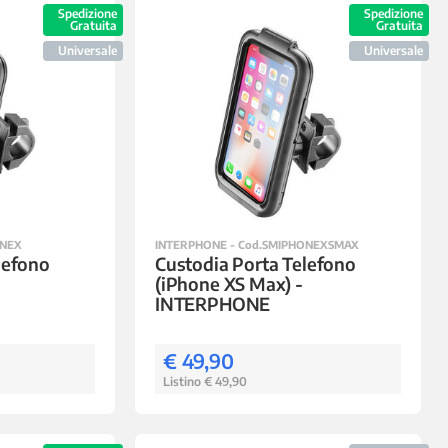
Spedizione
Spedizione
Gratuita
Gratuita
Universale
Universale
ONEX
INTERPHONE - Cod.SMIPHONEXSMAX
lefono
Custodia Porta Telefono
(iPhone XS Max) -
INTERPHONE
€ 49,90
Listino € 49,90