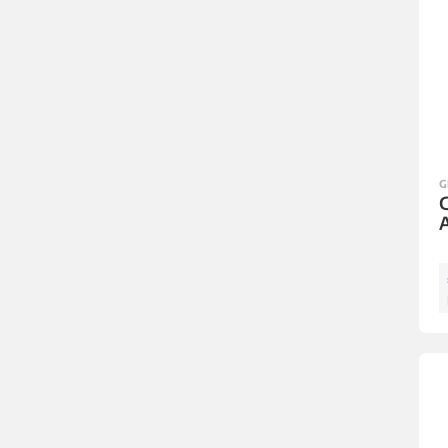
G
G
A