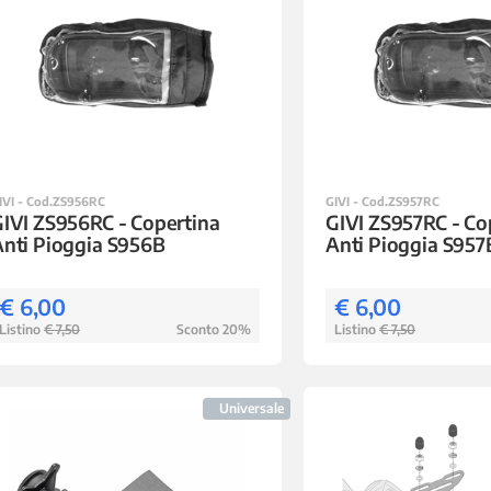
IVI - Cod.ZS956RC
GIVI - Cod.ZS957RC
IVI ZS956RC - Copertina
GIVI ZS957RC - Co
nti Pioggia S956B
Anti Pioggia S957
€ 6,00
€ 6,00
Listino
€ 7,50
Sconto 20%
Listino
€ 7,50
Universale