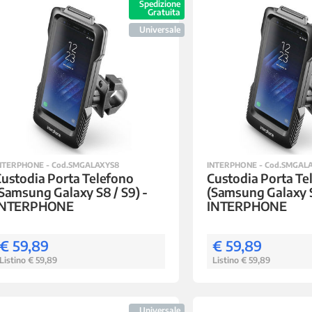
Spedizione
Gratuita
Universale
NTERPHONE - Cod.SMGALAXYS8
INTERPHONE - Cod.SMGAL
ustodia Porta Telefono
Custodia Porta Te
Samsung Galaxy S8 / S9) -
(Samsung Galaxy S
INTERPHONE
INTERPHONE
€ 59,89
€ 59,89
Listino € 59,89
Listino € 59,89
Universale