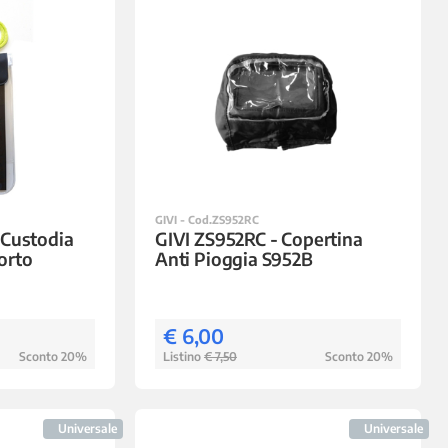
GIVI - Cod.ZS952RC
 Custodia
GIVI ZS952RC - Copertina
orto
Anti Pioggia S952B
€ 6,00
Sconto 20%
Listino
€ 7,50
Sconto 20%
Universale
Universale