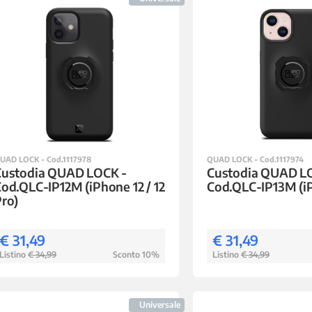
UAD LOCK - Cod.1117978
QUAD LOCK - Cod.1117974
Custodia QUAD LOCK -
Custodia QUAD L
od.QLC-IP12M (iPhone 12 / 12
Cod.QLC-IP13M (i
ro)
€ 31,49
€ 31,49
Listino
€ 34,99
Sconto 10%
Listino
€ 34,99
Universale