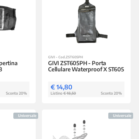
GIVI - Cod.ZST605PH
pertina
GIVI ZST605PH - Porta
B
Cellulare Waterproof X ST605
€ 14,80
Sconto 20%
Listino
€ 18,50
Sconto 20%
Universale
Universale