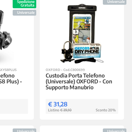
Spedizione
Universale
Gratuita
Universale
AXYS8PLUS
OXFORD - Cod.C800699
lefono
Custodia Porta Telefono
8 Plus) -
(Universale) OXFORD - Con
Supporto Manubrio
€ 31,28
Listino
€ 39,10
Sconto 20%
Universale
Universale