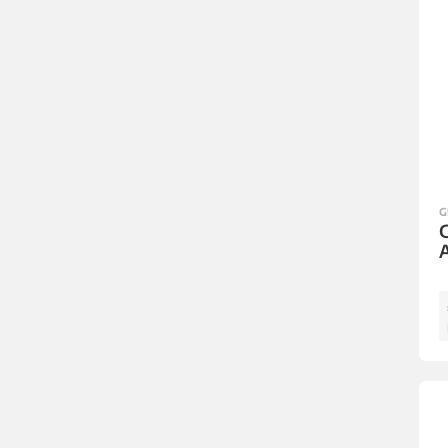
G
G
A