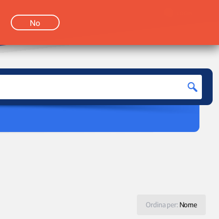
LOGIN
No
Ordina per:
Nome