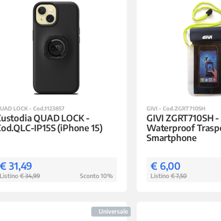
UAD LOCK - Cod.1123857
GIVI - Cod.ZGRT710SH
Custodia QUAD LOCK -
GIVI ZGRT710SH -
od.QLC-IP15S (iPhone 15)
Waterproof Trasp
Smartphone
€ 31,49
€ 6,00
Listino
€ 34,99
Sconto 10%
Listino
€ 7,50
Universale