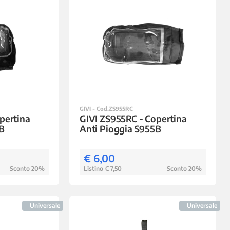
GIVI - Cod.ZS955RC
pertina
GIVI ZS955RC - Copertina
B
Anti Pioggia S955B
€ 6,00
Sconto 20%
Listino
€ 7,50
Sconto 20%
Universale
Universale