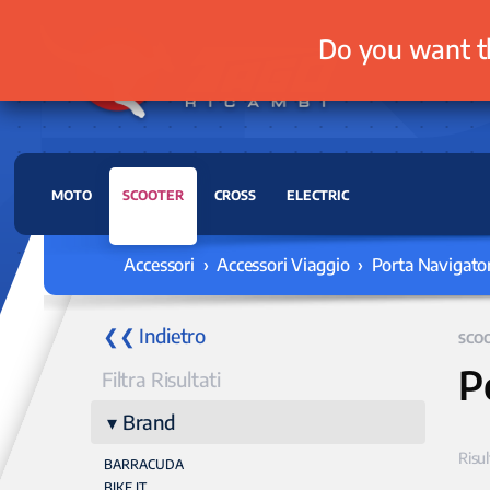
Do you want t
MOTO
SCOOTER
CROSS
ELECTRIC
Accessori › Accessori Viaggio › Porta Navigator
❮❮ Indietro
SCO
P
Filtra Risultati
Brand
Risul
BARRACUDA
BIKE IT