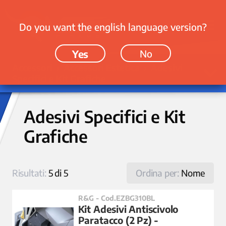
Do you want the english language version?
Yes
No
Accessori › Accessori Estetica › Adesivi
Specifici e Kit Grafiche
Adesivi Specifici e Kit
Grafiche
Risultati:
5 di 5
Ordina per:
Nome
R&G - Cod.EZBG310BL
Kit Adesivi Antiscivolo
Paratacco (2 Pz) -