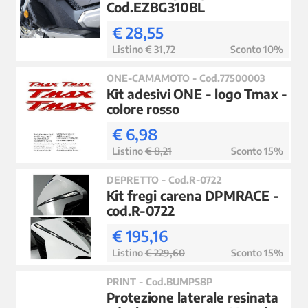
Cod.EZBG310BL
€ 28,55
Listino
€ 31,72
Sconto 10%
ONE-CAMAMOTO - Cod.77500003
Kit adesivi ONE - logo Tmax -
colore rosso
€ 6,98
Listino
€ 8,21
Sconto 15%
DEPRETTO - Cod.R-0722
Kit fregi carena DPMRACE -
cod.R-0722
€ 195,16
Listino
€ 229,60
Sconto 15%
PRINT - Cod.BUMPS8P
Protezione laterale resinata