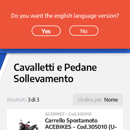
Do you want the english language version?
Yes
No
Attrezzatura e Utensili › Cavalletti e
Pedane Sollevamento
Cavalletti e Pedane
Sollevamento
Risultati:
3 di 3
Ordina per:
Nome
ACEBIKES - Cod.305010
Carrello Spostamoto
ACEBIKES - Cod.305010 (U-