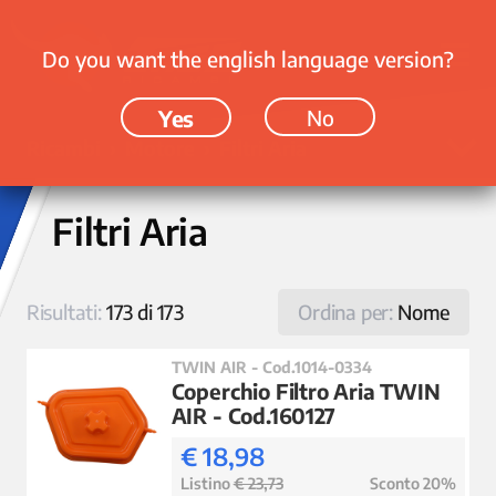
Do you want the english language version?
Yes
No
Ricambi › Motore › Filtri Aria
Filtri Aria
Risultati:
173 di 173
Ordina per:
Nome
TWIN AIR - Cod.1014-0334
Coperchio Filtro Aria TWIN
AIR - Cod.160127
€ 18,98
Listino
€ 23,73
Sconto 20%