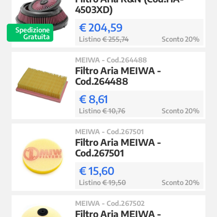
4503XD)
€ 204,59
Spedizione
Gratuita
Listino
€ 255,74
Sconto 20%
MEIWA - Cod.264488
Filtro Aria MEIWA -
Cod.264488
€ 8,61
Listino
€ 10,76
Sconto 20%
MEIWA - Cod.267501
Filtro Aria MEIWA -
Cod.267501
€ 15,60
Listino
€ 19,50
Sconto 20%
MEIWA - Cod.267502
Filtro Aria MEIWA -