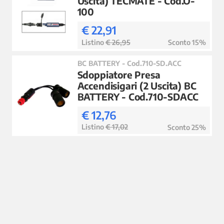
Uscita) TECMATE - Cod.O-
100
€ 22,91
Listino
€ 26,95
Sconto 15%
BC BATTERY - Cod.710-SD.ACC
Sdoppiatore Presa
Accendisigari (2 Uscita) BC
BATTERY - Cod.710-SDACC
€ 12,76
Listino
€ 17,02
Sconto 25%