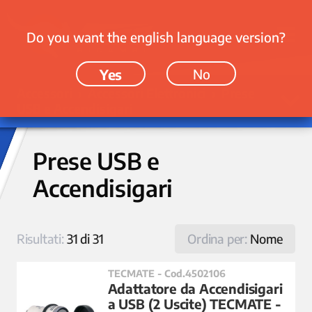
Do you want the english language version?
Yes
No
Accessori › Accessori Elettronici › Prese
USB e Accendisigari
Prese USB e
Accendisigari
Risultati:
31 di 31
Ordina per:
Nome
TECMATE - Cod.4502106
Adattatore da Accendisigari
a USB (2 Uscite) TECMATE -