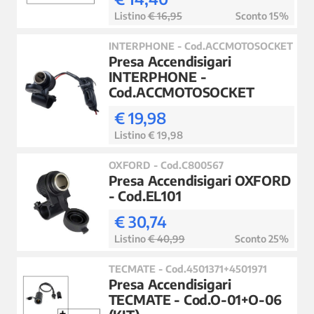
Listino
€ 16,95
Sconto 15%
INTERPHONE - Cod.ACCMOTOSOCKET
Presa Accendisigari
INTERPHONE -
Cod.ACCMOTOSOCKET
€ 19,98
Listino € 19,98
OXFORD - Cod.C800567
Presa Accendisigari OXFORD
- Cod.EL101
€ 30,74
Listino
€ 40,99
Sconto 25%
TECMATE - Cod.4501371+4501971
Presa Accendisigari
TECMATE - Cod.O-01+O-06