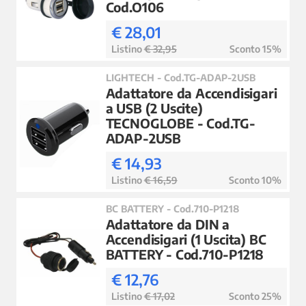
Cod.O106
€ 28,01
Listino
€ 32,95
Sconto 15%
LIGHTECH - Cod.TG-ADAP-2USB
Adattatore da Accendisigari
a USB (2 Uscite)
TECNOGLOBE - Cod.TG-
ADAP-2USB
€ 14,93
Listino
€ 16,59
Sconto 10%
BC BATTERY - Cod.710-P1218
Adattatore da DIN a
Accendisigari (1 Uscita) BC
BATTERY - Cod.710-P1218
€ 12,76
Listino
€ 17,02
Sconto 25%