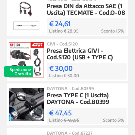
Presa DIN da Attacco SAE (1
Uscita) TECMATE - Cod.O-08
€ 24,61
Listino
€ 28,95
Sconto 15%
GIVI - Cod.S120
Presa Elettrica GIVI -
Cod.S120 (USB + TYPE C)
€ 30,00
Spedizione
Gratuita
Listino € 30,00
DAYTONA - Cod.80399
Presa TYPE C (1 Uscita)
DAYTONA - Cod.80399
€ 47,45
Listino
€ 49,95
Sconto 5%
DAYTONA - Cod.87237