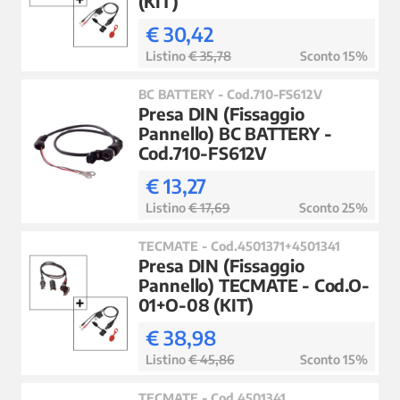
(KIT)
€ 30,42
Listino
€ 35,78
Sconto 15%
BC BATTERY - Cod.710-FS612V
Presa DIN (Fissaggio
Pannello) BC BATTERY -
Cod.710-FS612V
€ 13,27
Listino
€ 17,69
Sconto 25%
TECMATE - Cod.4501371+4501341
Presa DIN (Fissaggio
Pannello) TECMATE - Cod.O-
01+O-08 (KIT)
€ 38,98
Listino
€ 45,86
Sconto 15%
TECMATE - Cod.4501341