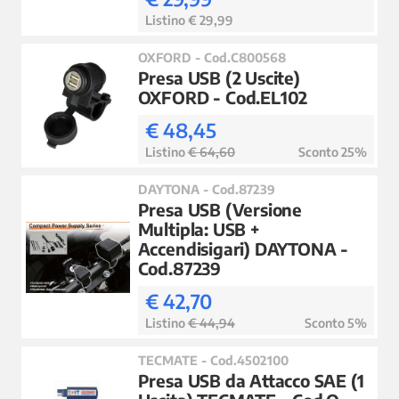
Listino € 29,99
OXFORD - Cod.C800568
Presa USB (2 Uscite)
OXFORD - Cod.EL102
€ 48,45
Listino
€ 64,60
Sconto 25%
DAYTONA - Cod.87239
Presa USB (Versione
Multipla: USB +
Accendisigari) DAYTONA -
Cod.87239
€ 42,70
Listino
€ 44,94
Sconto 5%
TECMATE - Cod.4502100
Presa USB da Attacco SAE (1