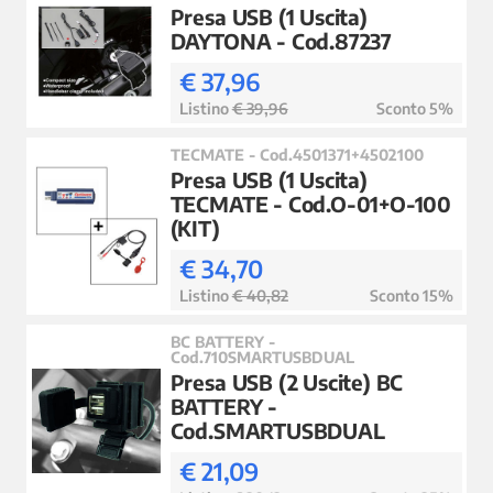
Presa USB (1 Uscita)
DAYTONA - Cod.87237
€ 37,96
Listino
€ 39,96
Sconto 5%
TECMATE - Cod.4501371+4502100
Presa USB (1 Uscita)
TECMATE - Cod.O-01+O-100
(KIT)
€ 34,70
Listino
€ 40,82
Sconto 15%
BC BATTERY -
Cod.710SMARTUSBDUAL
Presa USB (2 Uscite) BC
BATTERY -
Cod.SMARTUSBDUAL
€ 21,09