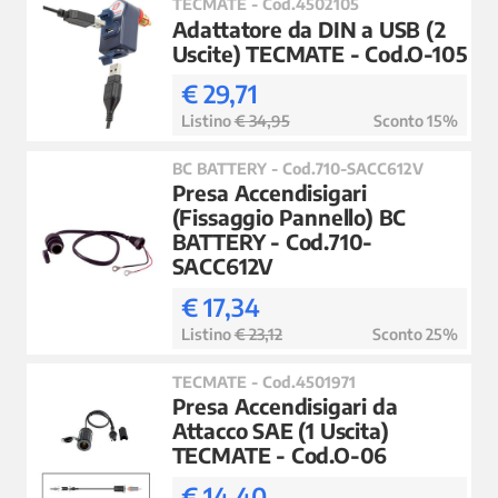
TECMATE - Cod.4502105
Adattatore da DIN a USB (2
Uscite) TECMATE - Cod.O-105
€ 29,71
Listino
€ 34,95
Sconto 15%
BC BATTERY - Cod.710-SACC612V
Presa Accendisigari
(Fissaggio Pannello) BC
BATTERY - Cod.710-
SACC612V
€ 17,34
Listino
€ 23,12
Sconto 25%
TECMATE - Cod.4501971
Presa Accendisigari da
Attacco SAE (1 Uscita)
TECMATE - Cod.O-06
€ 14,40