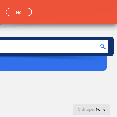
LOGIN
No
Ordina per:
Nome