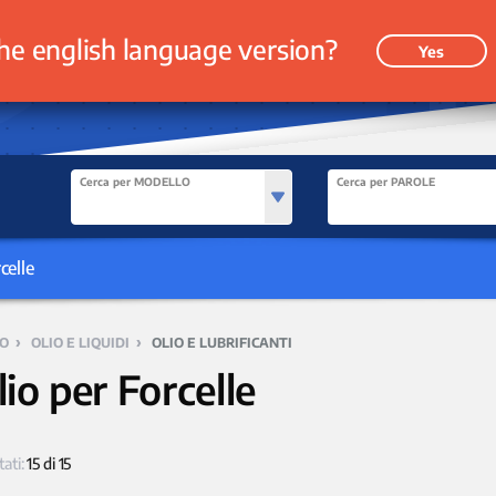
he english language version?
Yes
Cerca per MODELLO
Cerca per PAROLE
celle
›
›
O
OLIO E LIQUIDI
OLIO E LUBRIFICANTI
lio per Forcelle
tati:
15 di 15