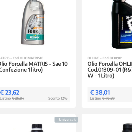
ATRIS - Cod.OLIOMATRIS10
OHLINS - Cod.0130901
lio Forcella MATRIS - Sae 10
Olio Forcella OHLI
Confezione 1 litro)
Cod.01309-01 (R&T
W - 1 Litro)
€ 23,62
€ 38,01
Listino
€ 26,84
Sconto 12%
Listino
€ 40,87
Universale