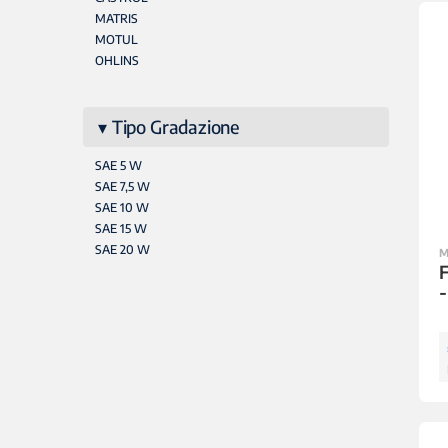
MATRIS
MOTUL
OHLINS
Tipo Gradazione
SAE 5 W
SAE 7,5 W
SAE 10 W
SAE 15 W
SAE 20 W
M
F
-