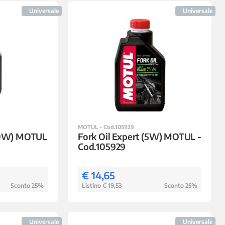
Universale
Universale
MOTUL - Cod.105929
(20W) MOTUL
Fork Oil Expert (5W) MOTUL -
Cod.105929
€ 14,65
Sconto 25%
Listino
€ 19,53
Sconto 25%
Universale
Universale