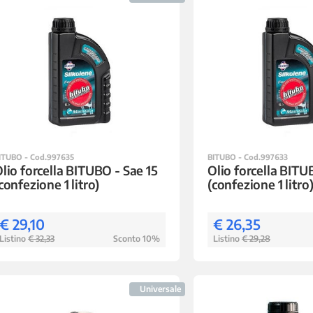
ITUBO - Cod.997635
BITUBO - Cod.997633
lio forcella BITUBO - Sae 15
Olio forcella BITU
confezione 1 litro)
(confezione 1 litro
€ 29,10
€ 26,35
Listino
€ 32,33
Sconto 10%
Listino
€ 29,28
Universale