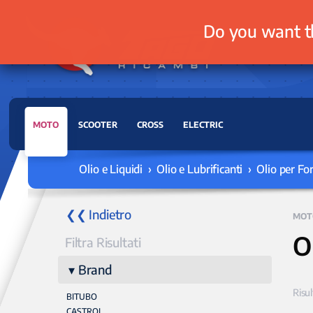
Do you want t
MOTO
SCOOTER
CROSS
ELECTRIC
Olio e Liquidi › Olio e Lubrificanti › Olio per For
❮❮ Indietro
MOT
O
Filtra Risultati
Brand
Risul
BITUBO
CASTROL