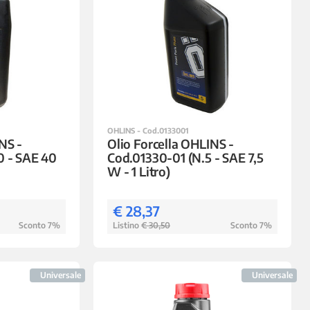
OHLINS - Cod.0133001
NS -
Olio Forcella OHLINS -
0 - SAE 40
Cod.01330-01 (N.5 - SAE 7,5
W - 1 Litro)
€ 28,37
Sconto 7%
Listino
€ 30,50
Sconto 7%
Universale
Universale