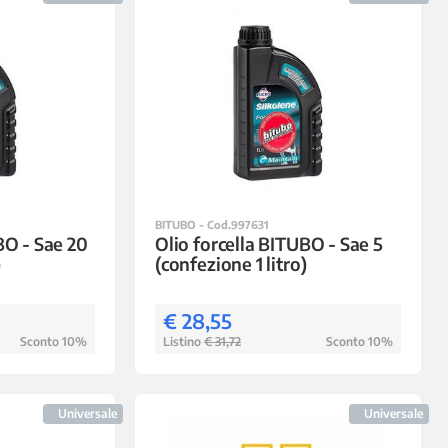
BITUBO - Cod.997631
BO - Sae 20
Olio forcella BITUBO - Sae 5
)
(confezione 1 litro)
€ 28,55
Sconto 10%
Listino
€ 31,72
Sconto 10%
Universale
Universale