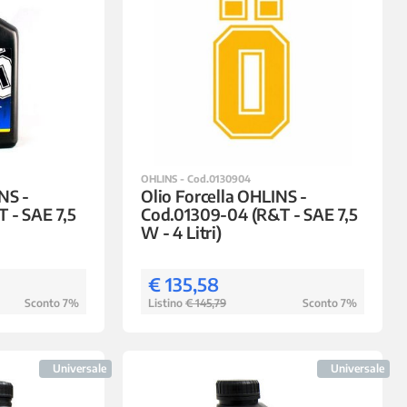
OHLINS - Cod.0130904
NS -
Olio Forcella OHLINS -
 - SAE 7,5
Cod.01309-04 (R&T - SAE 7,5
W - 4 Litri)
€ 135,58
Sconto 7%
Listino
€ 145,79
Sconto 7%
Universale
Universale