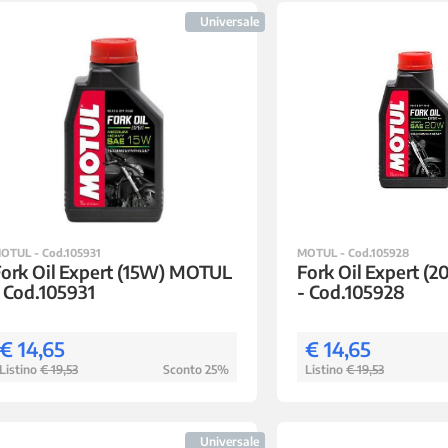
Universale
OTUL - Cod.105931
MOTUL - Cod.105928
ork Oil Expert (15W) MOTUL
Fork Oil Expert 
 Cod.105931
- Cod.105928
€ 14,65
€ 14,65
Listino
€ 19,53
Sconto 25%
Listino
€ 19,53
Universale