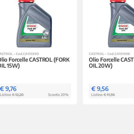
ASTROL - Cod.CA15199D
CASTROL - Cod.CA15199E
lio Forcelle CASTROL (FORK
Olio Forcelle CA
OIL 15W)
OIL 20W)
€ 9,76
€ 9,56
Listino
€ 12,20
Sconto 20%
Listino
€ 11,96