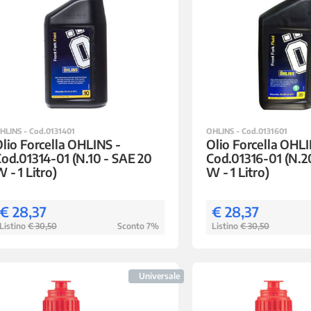
HLINS - Cod.0131401
OHLINS - Cod.0131601
lio Forcella OHLINS -
Olio Forcella OHLI
od.01314-01 (N.10 - SAE 20
Cod.01316-01 (N.2
 - 1 Litro)
W - 1 Litro)
€ 28,37
€ 28,37
Listino
€ 30,50
Sconto 7%
Listino
€ 30,50
Universale