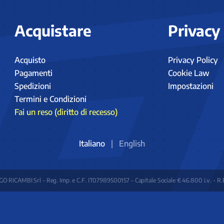
Acquistare
Privacy
Acquisto
Privacy Policy
Pagamenti
Cookie Law
Spedizioni
Impostazioni
Termini e Condizioni
Fai un reso (diritto di recesso)
Italiano
|
English
O RICAMBI Srl - Reg. Imp. e C.F. IT07989500157 - Capitale Sociale € 46.800 i.v. - R.