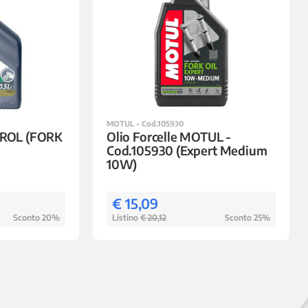
MOTUL - Cod.105930
STROL (FORK
Olio Forcelle MOTUL -
Cod.105930 (Expert Medium
10W)
€ 15,09
Sconto 20%
Listino
€ 20,12
Sconto 25%