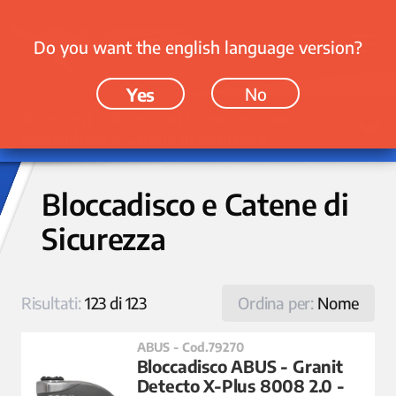
Do you want the english language version?
Yes
No
Accessori › Accessori Manutenzione ›
Bloccadisco e Catene di Sicurezza
Bloccadisco e Catene di
Sicurezza
Risultati:
123 di 123
Ordina per:
Nome
ABUS - Cod.79270
Bloccadisco ABUS - Granit
Detecto X-Plus 8008 2.0 -