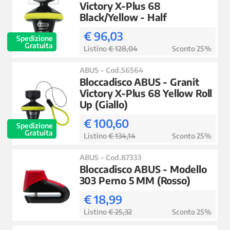
Victory X-Plus 68
Black/Yellow - Half
€ 96,03
Spedizione
Gratuita
Listino
€ 128,04
Sconto 25%
ABUS - Cod.56564
Bloccadisco ABUS - Granit
Victory X-Plus 68 Yellow Roll
Up (Giallo)
€ 100,60
Spedizione
Gratuita
Listino
€ 134,14
Sconto 25%
ABUS - Cod.87333
Bloccadisco ABUS - Modello
303 Perno 5 MM (Rosso)
€ 18,99
Listino
€ 25,32
Sconto 25%