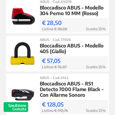
ABUS - Cod.69078
Bloccadisco ABUS - Modello
304 Perno 10 MM (Rosso)
€ 28,50
Listino
€ 38,00
Sconto 25%
ABUS - Cod.77006
Bloccadisco ABUS - Modello
405 (Giallo)
€ 57,05
Listino
€ 76,07
Sconto 25%
ABUS - Cod.4142
Bloccadisco ABUS - RS1
Detecto 7000 Flame Black -
Con Allarme Sonoro
€ 128,05
Spedizione
Gratuita
Listino
€ 170,74
Sconto 25%