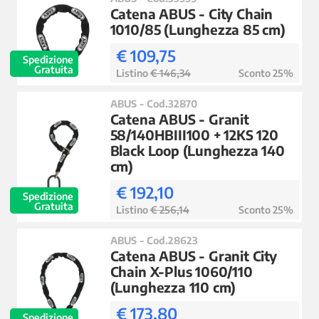
Catena ABUS - City Chain
1010/85 (Lunghezza 85 cm)
€ 109,75
Spedizione
Gratuita
Listino
€ 146,34
Sconto 25%
ABUS - Cod.32870
Catena ABUS - Granit
58/140HBIII100 + 12KS 120
Black Loop (Lunghezza 140
cm)
€ 192,10
Spedizione
Gratuita
Listino
€ 256,14
Sconto 25%
ABUS - Cod.28623
Catena ABUS - Granit City
Chain X-Plus 1060/110
(Lunghezza 110 cm)
€ 173,80
Spedizione