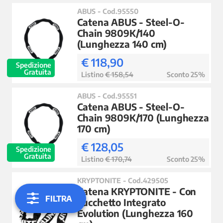
ABUS - Cod.95550
Catena ABUS - Steel-O-
Chain 9809K/140
(Lunghezza 140 cm)
€ 118,90
Spedizione
Gratuita
Listino
€ 158,54
Sconto 25%
ABUS - Cod.95551
Catena ABUS - Steel-O-
Chain 9809K/170 (Lunghezza
170 cm)
€ 128,05
Spedizione
Gratuita
Listino
€ 170,74
Sconto 25%
KRYPTONITE - Cod.429505
Catena KRYPTONITE - Con
FILTRA
Lucchetto Integrato
Evolution (Lunghezza 160