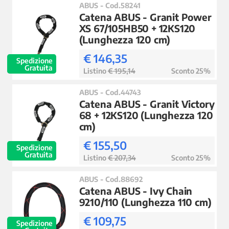
ABUS - Cod.58241
Catena ABUS - Granit Power
XS 67/105HB50 + 12KS120
(Lunghezza 120 cm)
€ 146,35
Spedizione
Gratuita
Listino
€ 195,14
Sconto 25%
ABUS - Cod.44743
Catena ABUS - Granit Victory
68 + 12KS120 (Lunghezza 120
cm)
€ 155,50
Spedizione
Gratuita
Listino
€ 207,34
Sconto 25%
ABUS - Cod.88692
Catena ABUS - Ivy Chain
9210/110 (Lunghezza 110 cm)
€ 109,75
Spedizione