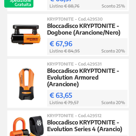
Gratuita
Listino
€ 88,76
Sconto 25%
KRYPTONITE - Cod.429530
Bloccadisco KRYPTONITE -
Dogbone (Arancione/Nero)
€ 67,96
Listino
€ 84,95
Sconto 20%
KRYPTONITE - Cod.429531
Bloccadisco KRYPTONITE -
Evolution Armored
(Arancione)
€ 63,65
Listino
€ 79,57
Sconto 20%
KRYPTONITE - Cod.429512
Bloccadisco KRYPTONITE -
Evolution Series 4 (Arancio)