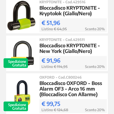
KRYPTONITE - Cod.429516
Bloccadisco KRYPTONITE -
Kryptolok (Giallo/Nero)
€ 51,96
Listino
€ 64,95
Sconto 20%
KRYPTONITE - Cod.429511
Bloccadisco KRYPTONITE -
New York (Giallo/Nero)
€ 91,96
Spedizione
Gratuita
Listino
€ 114,95
Sconto 20%
OXFORD - Cod.C800246
Bloccadisco OXFORD - Boss
Alarm OF3 - Arco 16 mm
(Bloccadisco Con Allarme)
€ 99,75
Spedizione
Gratuita
Listino
€ 124,68
Sconto 20%