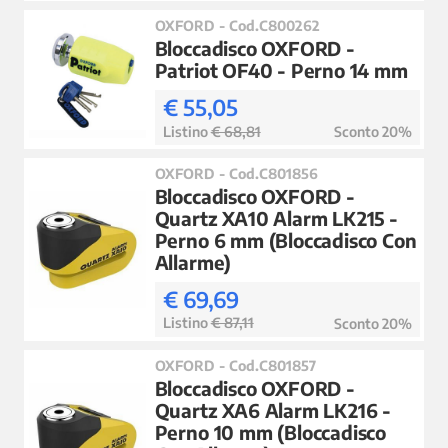
OXFORD - Cod.C800262
Bloccadisco OXFORD -
Patriot OF40 - Perno 14 mm
€ 55,05
Listino
€ 68,81
Sconto 20%
OXFORD - Cod.C801856
Bloccadisco OXFORD -
Quartz XA10 Alarm LK215 -
Perno 6 mm (Bloccadisco Con
Allarme)
€ 69,69
Listino
€ 87,11
Sconto 20%
OXFORD - Cod.C801857
Bloccadisco OXFORD -
Quartz XA6 Alarm LK216 -
Perno 10 mm (Bloccadisco