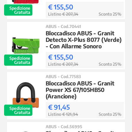
€ 155,50
Spedizione
Gratuita
Listino
€ 207,34
Sconto 25%
ABUS - Cod.70441
Bloccadisco ABUS - Granit
Detecto X-Plus 8077 (Verde)
- Con Allarme Sonoro
€ 155,50
Spedizione
Gratuita
Listino
€ 207,34
Sconto 25%
ABUS - Cod.77583
Bloccadisco ABUS - Granit
Power XS 67/105HB50
(Arancione)
€ 91,45
Spedizione
Gratuita
Listino
€ 121,94
Sconto 25%
ABUS - Cod.56995