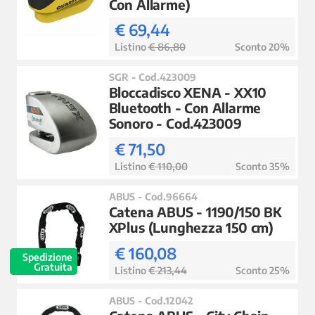
Con Allarme)
€ 69,44
Listino
€ 86,80
Sconto 20%
SGR - Cod.423009
Bloccadisco XENA - XX10
Bluetooth - Con Allarme
Sonoro - Cod.423009
€ 71,50
Listino
€ 110,00
Sconto 35%
ABUS - Cod.96664
Catena ABUS - 1190/150 BK
XPlus (Lunghezza 150 cm)
€ 160,08
Spedizione
Gratuita
Listino
€ 213,44
Sconto 25%
ABUS - Cod.12042