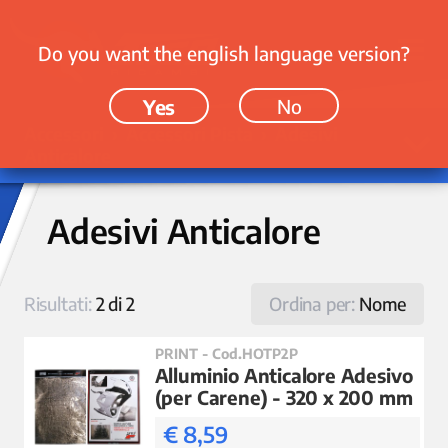
Do you want the english language version?
Yes
No
Accessori › Accessori Pista › Adesivi
Anticalore
Adesivi Anticalore
Risultati:
2 di 2
Ordina per:
Nome
PRINT - Cod.HOTP2P
Alluminio Anticalore Adesivo
(per Carene) - 320 x 200 mm
€ 8,59