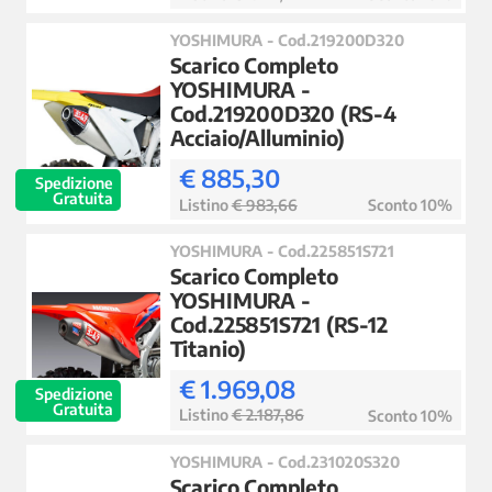
YOSHIMURA - Cod.219200D320
Scarico Completo
YOSHIMURA -
Cod.219200D320 (RS-4
Acciaio/Alluminio)
€ 885,30
Spedizione
Gratuita
Listino
€ 983,66
Sconto 10%
YOSHIMURA - Cod.225851S721
Scarico Completo
YOSHIMURA -
Cod.225851S721 (RS-12
Titanio)
€ 1.969,08
Spedizione
Gratuita
Listino
€ 2.187,86
Sconto 10%
YOSHIMURA - Cod.231020S320
Scarico Completo