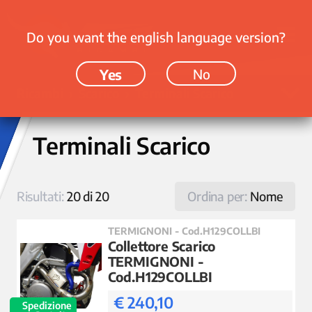
Do you want the english language version?
Yes
No
Ricambi › Scarico › Terminali Scarico
Terminali Scarico
Risultati:
20 di 20
Ordina per:
Nome
TERMIGNONI - Cod.H129COLLBI
Collettore Scarico
TERMIGNONI -
Cod.H129COLLBI
€ 240,10
Spedizione