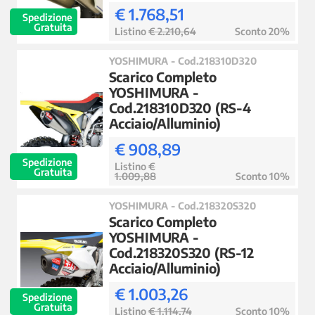
€ 1.768,51
Spedizione
Gratuita
Listino
€ 2.210,64
Sconto 20%
YOSHIMURA - Cod.218310D320
Scarico Completo
YOSHIMURA -
Cod.218310D320 (RS-4
Acciaio/Alluminio)
€ 908,89
Spedizione
Listino
€
Gratuita
1.009,88
Sconto 10%
YOSHIMURA - Cod.218320S320
Scarico Completo
YOSHIMURA -
Cod.218320S320 (RS-12
Acciaio/Alluminio)
€ 1.003,26
Spedizione
Gratuita
Listino
€ 1.114,74
Sconto 10%