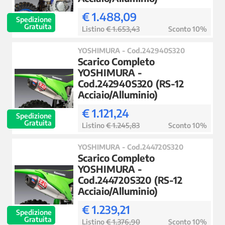
€ 1.488,09
Spedizione
Gratuita
Listino
€ 1.653,43
Sconto 10%
YOSHIMURA - Cod.242940S320
Scarico Completo
YOSHIMURA -
Cod.242940S320 (RS-12
Acciaio/Alluminio)
€ 1.121,24
Spedizione
Gratuita
Listino
€ 1.245,83
Sconto 10%
YOSHIMURA - Cod.244720S320
Scarico Completo
YOSHIMURA -
Cod.244720S320 (RS-12
Acciaio/Alluminio)
€ 1.239,21
Spedizione
Gratuita
Listino
€ 1.376,90
Sconto 10%