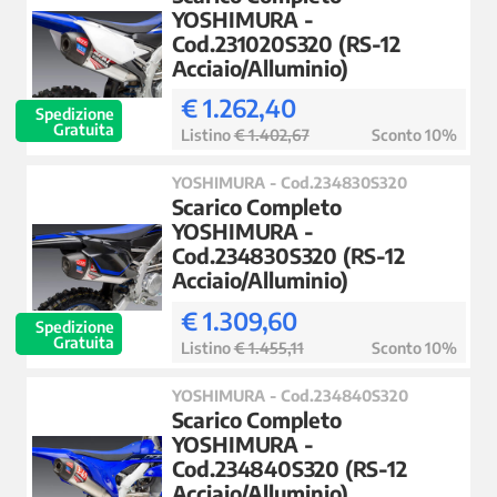
YOSHIMURA -
Cod.231020S320 (RS-12
Acciaio/Alluminio)
€ 1.262,40
Spedizione
Gratuita
Listino
€ 1.402,67
Sconto 10%
YOSHIMURA - Cod.234830S320
Scarico Completo
YOSHIMURA -
Cod.234830S320 (RS-12
Acciaio/Alluminio)
€ 1.309,60
Spedizione
Gratuita
Listino
€ 1.455,11
Sconto 10%
YOSHIMURA - Cod.234840S320
Scarico Completo
YOSHIMURA -
Cod.234840S320 (RS-12
Acciaio/Alluminio)