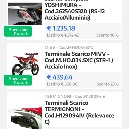
YOSHIMURA -
Cod.262540S320 (RS-12
Acciaio/Alluminio)
€ 1.235,18
Spedizione
Gratuita
Listino
€ 1.372,43
Sconto 10%
MIVV - Cod.MHO034SXC
Terminale Scarico MIVV -
Cod.M.HO.034.SXC (STR-1 /
Acciaio Inox)
€ 439,64
Spedizione
Gratuita
Listino
€ 570,96
Sconto 23%
TERMIGNONI - Cod.H129094IV
Terminali Scarico
TERMIGNONI -
Cod.H129094IV (Relevance
C)