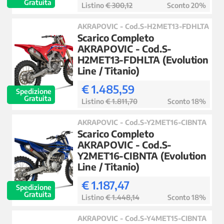
Gratuita
Listino
€ 300,12
Sconto 20%
AKRAPOVIC - Cod.S-H2MET13-FDHLTA
Scarico Completo
AKRAPOVIC - Cod.S-
H2MET13-FDHLTA (Evolution
Line / Titanio)
€ 1.485,59
Spedizione
Gratuita
Listino
€ 1.811,70
Sconto 18%
AKRAPOVIC - Cod.S-Y2MET16-CIBNTA
Scarico Completo
AKRAPOVIC - Cod.S-
Y2MET16-CIBNTA (Evolution
Line / Titanio)
€ 1.187,47
Spedizione
Gratuita
Listino
€ 1.448,14
Sconto 18%
AKRAPOVIC - Cod.S-Y4MET15-CIBNTA