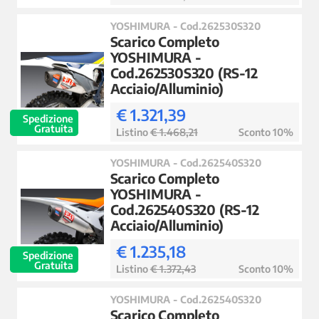
YOSHIMURA - Cod.262530S320
Scarico Completo
YOSHIMURA -
Cod.262530S320 (RS-12
Acciaio/Alluminio)
€ 1.321,39
Spedizione
Gratuita
Listino
€ 1.468,21
Sconto 10%
YOSHIMURA - Cod.262540S320
Scarico Completo
YOSHIMURA -
Cod.262540S320 (RS-12
Acciaio/Alluminio)
€ 1.235,18
Spedizione
Gratuita
Listino
€ 1.372,43
Sconto 10%
YOSHIMURA - Cod.262540S320
Scarico Completo