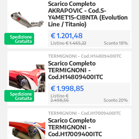
Scarico Completo
AKRAPOVIC - Cod.S-
Y4MET15-CIBNTA (Evolution
Line / Titanio)
€ 1.201,48
Spedizione
Gratuita
Listino
€ 1.465,22
Sconto 18%
TERMIGNONI - Cod.H14809400ITC
Scarico Completo
TERMIGNONI -
Cod.H14809400ITC
€ 1.998,85
Spedizione
Listino
€
Gratuita
2.498,56
Sconto 20%
TERMIGNONI - Cod.H17009400ITC
Scarico Completo
TERMIGNONI -
Cod.H17009400ITC