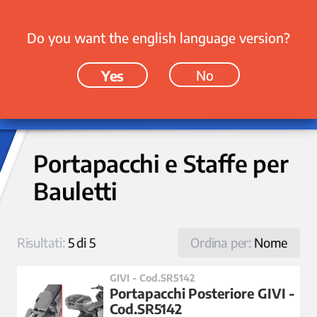
Do you want the english language version?
Yes
No
Accessori › Accessori Viaggio ›
Portapacchi e Staffe per Bauletti
Portapacchi e Staffe per
Bauletti
Risultati:
5 di 5
Ordina per:
Nome
GIVI - Cod.SR5142
Portapacchi Posteriore GIVI -
Cod.SR5142