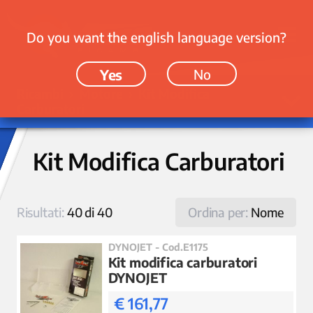
Do you want the english language version?
Yes
No
Ricambi › Motore › Kit Modifica
Carburatori
Kit Modifica Carburatori
Risultati:
40 di 40
Ordina per:
Nome
DYNOJET - Cod.E1175
Kit modifica carburatori
DYNOJET
€ 161,77