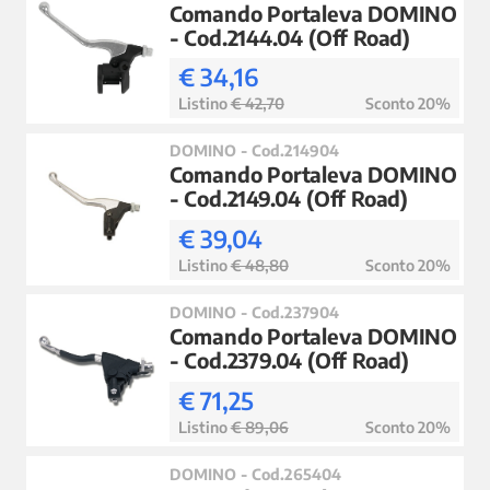
Comando Portaleva DOMINO
- Cod.2144.04 (Off Road)
€ 34,16
Listino
€ 42,70
Sconto 20%
DOMINO - Cod.214904
Comando Portaleva DOMINO
- Cod.2149.04 (Off Road)
€ 39,04
Listino
€ 48,80
Sconto 20%
DOMINO - Cod.237904
Comando Portaleva DOMINO
- Cod.2379.04 (Off Road)
€ 71,25
Listino
€ 89,06
Sconto 20%
DOMINO - Cod.265404