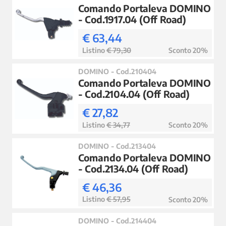
Comando Portaleva DOMINO
- Cod.1917.04 (Off Road)
€ 63,44
Listino
€ 79,30
Sconto 20%
DOMINO - Cod.210404
Comando Portaleva DOMINO
- Cod.2104.04 (Off Road)
€ 27,82
Listino
€ 34,77
Sconto 20%
DOMINO - Cod.213404
Comando Portaleva DOMINO
- Cod.2134.04 (Off Road)
€ 46,36
Listino
€ 57,95
Sconto 20%
DOMINO - Cod.214404