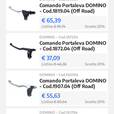
Comando Portaleva DOMINO
- Cod.1819.04 (Off Road)
€ 65,39
Listino
€ 81,74
Sconto 20%
DOMINO - Cod.187204
Comando Portaleva DOMINO
- Cod.1872.04 (Off Road)
€ 37,09
Listino
€ 46,36
Sconto 20%
DOMINO - Cod.190704
Comando Portaleva DOMINO
- Cod.1907.04 (Off Road)
€ 55,63
Listino
€ 69,54
Sconto 20%
DOMINO - Cod.191704