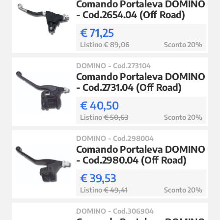
Comando Portaleva DOMINO
- Cod.2654.04 (Off Road)
€ 71,25
Listino
€ 89,06
Sconto 20%
DOMINO - Cod.273104
Comando Portaleva DOMINO
- Cod.2731.04 (Off Road)
€ 40,50
Listino
€ 50,63
Sconto 20%
DOMINO - Cod.298004
Comando Portaleva DOMINO
- Cod.2980.04 (Off Road)
€ 39,53
Listino
€ 49,41
Sconto 20%
DOMINO - Cod.306904