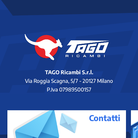
TAGO Ricambi S.r.l.
Via Roggia Scagna, 5/7 - 20127 Milano
P.Iva 07989500157
Contatti