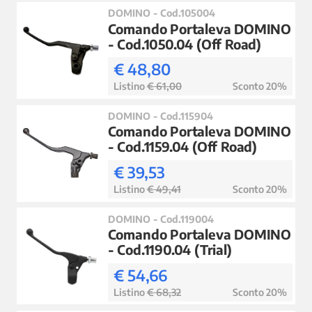
DOMINO - Cod.105004
Comando Portaleva DOMINO
- Cod.1050.04 (Off Road)
€ 48,80
Listino
€ 61,00
Sconto 20%
DOMINO - Cod.115904
Comando Portaleva DOMINO
- Cod.1159.04 (Off Road)
€ 39,53
Listino
€ 49,41
Sconto 20%
DOMINO - Cod.119004
Comando Portaleva DOMINO
- Cod.1190.04 (Trial)
€ 54,66
Listino
€ 68,32
Sconto 20%