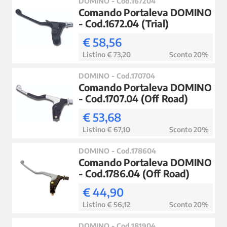
DOMINO - Cod.167204
Comando Portaleva DOMINO
- Cod.1672.04 (Trial)
€ 58,56
Listino
€ 73,20
Sconto 20%
DOMINO - Cod.170704
Comando Portaleva DOMINO
- Cod.1707.04 (Off Road)
€ 53,68
Listino
€ 67,10
Sconto 20%
DOMINO - Cod.178604
Comando Portaleva DOMINO
- Cod.1786.04 (Off Road)
€ 44,90
Listino
€ 56,12
Sconto 20%
DOMINO - Cod.181904