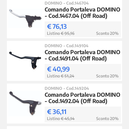
DOMINO - Cod.146704
Comando Portaleva DOMINO
- Cod.1467.04 (Off Road)
€ 76,13
Listino
€ 95,16
Sconto 20%
DOMINO - Cod.149104
Comando Portaleva DOMINO
- Cod.1491.04 (Off Road)
€ 40,99
Listino
€ 51,24
Sconto 20%
DOMINO - Cod.149204
Comando Portaleva DOMINO
- Cod.1492.04 (Off Road)
€ 36,11
Listino
€ 45,14
Sconto 20%