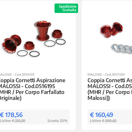
Spedizione
Gratuita
ALOSSI - Cod.0516195
MALOSSI - Cod.0517330
oppia Cornetti Aspirazione
Coppia Cornetti A
MALOSSI - Cod.0516195
MALOSSI - Cod.05
MHR / Per Corpo Farfallato
(MHR / Per Corpo 
riginale)
Malossi))
€ 178,56
€ 160,49
Listino
€ 223,20
Sconto 20%
Listino
€ 200,62