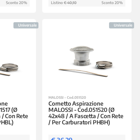
Sconto 20%
Listino
€ 40,10
Sconto 20%
Universale
Universale
MALOSSI - Cod.051520
one
Cornetto Aspirazione
1517 (Ø
MALOSSI - Cod.051520 (Ø
 / Con Rete
42x48 / A Fascetta / Con Rete
 PHBL)
/ Per Carburatori PHBH)
€ 36,29