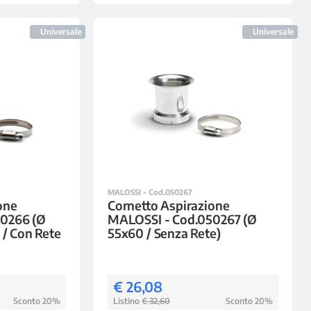
Universale
Universale
MALOSSI - Cod.050267
one
Cornetto Aspirazione
0266 (Ø
MALOSSI - Cod.050267 (Ø
 / Con Rete
55x60 / Senza Rete)
€ 26,08
Sconto 20%
Listino
€ 32,60
Sconto 20%