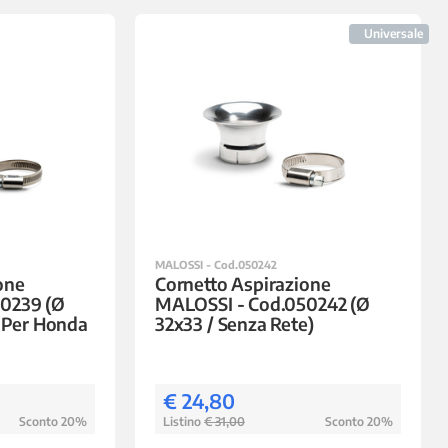
Universale
MALOSSI - Cod.050242
one
Cornetto Aspirazione
0239 (Ø
MALOSSI - Cod.050242 (Ø
/ Per Honda
32x33 / Senza Rete)
€ 24,80
Sconto 20%
Listino
€ 31,00
Sconto 20%