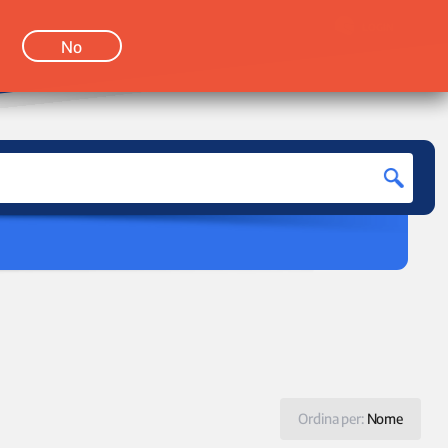
LOGIN
No
Ordina per:
Nome