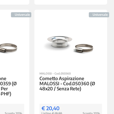
Universale
Universale
MALOSSI - Cod.050360
one
Cornetto Aspirazione
0359 (Ø
MALOSSI - Cod.050360 (Ø
 Per
48x20 / Senza Rete)
-PHF)
€ 20,40
Sconto 20%
Listino
€ 25,50
Sconto 20%