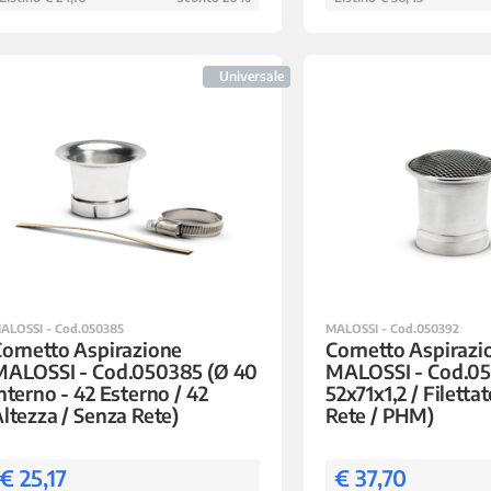
Universale
ALOSSI - Cod.050385
MALOSSI - Cod.050392
ornetto Aspirazione
Cornetto Aspirazi
MALOSSI - Cod.050385 (Ø 40
MALOSSI - Cod.05
nterno - 42 Esterno / 42
52x71x1,2 / Filetta
ltezza / Senza Rete)
Rete / PHM)
€ 25,17
€ 37,70