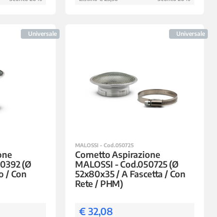
Universale
Universale
MALOSSI - Cod.050725
one
Cornetto Aspirazione
0392 (Ø
MALOSSI - Cod.050725 (Ø
to / Con
52x80x35 / A Fascetta / Con
Rete / PHM)
€ 32,08