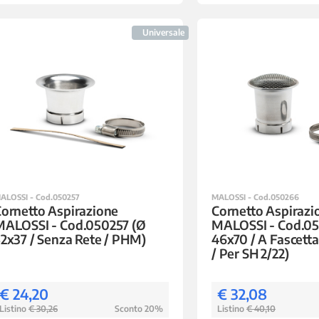
Universale
ALOSSI - Cod.050257
MALOSSI - Cod.050266
ornetto Aspirazione
Cornetto Aspirazi
MALOSSI - Cod.050257 (Ø
MALOSSI - Cod.05
2x37 / Senza Rete / PHM)
46x70 / A Fascetta
/ Per SH 2/22)
€ 24,20
€ 32,08
Listino
€ 30,26
Sconto 20%
Listino
€ 40,10