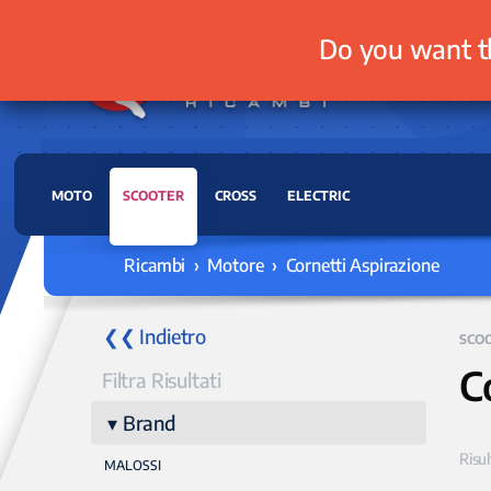
Do you want t
MOTO
SCOOTER
CROSS
ELECTRIC
Ricambi › Motore › Cornetti Aspirazione
❮❮ Indietro
SCO
C
Filtra Risultati
Brand
Risul
MALOSSI