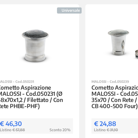
Universale
ALOSSI - Cod.050231
MALOSSI - Cod.050239
ornetto Aspirazione
Cornetto Aspirazi
MALOSSI - Cod.050231 (Ø
MALOSSI - Cod.05
8x70x1,2 / Filettato / Con
35x70 / Con Rete 
Rete PHBE-PHF)
CB 400-500 Four)
€ 46,30
€ 24,88
Listino
€ 57,88
Sconto 20%
Listino
€ 31,10