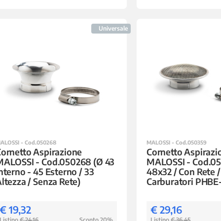
Universale
ALOSSI - Cod.050268
MALOSSI - Cod.050359
ornetto Aspirazione
Cornetto Aspirazi
MALOSSI - Cod.050268 (Ø 43
MALOSSI - Cod.05
nterno - 45 Esterno / 33
48x32 / Con Rete /
ltezza / Senza Rete)
Carburatori PHBE
€ 19,32
€ 29,16
Listino
€ 24,16
Sconto 20%
Listino
€ 36,45