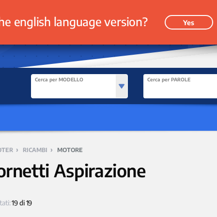
he english language version?
Yes
Cerca per MODELLO
Cerca per PAROLE
›
›
OTER
RICAMBI
MOTORE
ornetti Aspirazione
tati:
19 di 19