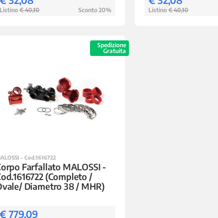
Listino
€ 40,10
Sconto 20%
Listino
€ 40,10
Spedizione
Gratuita
ALOSSI - Cod.1616722
orpo Farfallato MALOSSI -
od.1616722 (Completo /
vale/ Diametro 38 / MHR)
€ 779,09