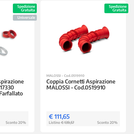
Spedizione
Spedizione
Gratuita
Gratuita
Universale
MALOSSI - Cod.0519910
spirazione
Coppia Cornetti Aspirazione
17330
MALOSSI - Cod.0519910
Farfallato
€ 111,65
Sconto 20%
Listino
€ 139,57
Sconto 20%