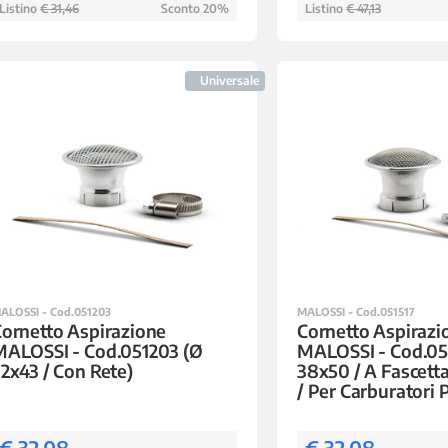
Listino
€ 31,46
Sconto 20%
Listino
€ 47,13
Universale
ALOSSI - Cod.051203
MALOSSI - Cod.051517
ornetto Aspirazione
Cornetto Aspirazi
MALOSSI - Cod.051203 (Ø
MALOSSI - Cod.05
2x43 / Con Rete)
38x50 / A Fascetta
/ Per Carburatori
€ 32,08
€ 32,08