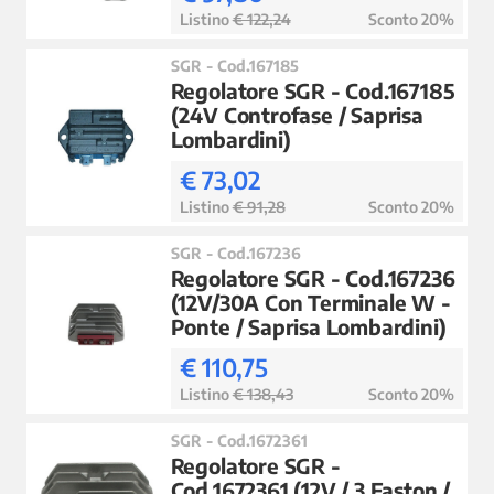
Listino
€ 122,24
Sconto 20%
SGR - Cod.167185
Regolatore SGR - Cod.167185
(24V Controfase / Saprisa
Lombardini)
€ 73,02
Listino
€ 91,28
Sconto 20%
SGR - Cod.167236
Regolatore SGR - Cod.167236
(12V/30A Con Terminale W -
Ponte / Saprisa Lombardini)
€ 110,75
Listino
€ 138,43
Sconto 20%
SGR - Cod.1672361
Regolatore SGR -
Cod.1672361 (12V / 3 Faston /