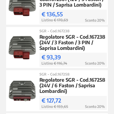
3 PIN / Saprisa Lombardini)
€ 136,55
Listino
€ 170,69
Sconto 20%
SGR - Cod.167238
Regolatore SGR - Cod.167238
(24V / 3 Faston / 3 PIN /
Saprisa Lombardini)
€ 93,39
Listino
€ 116,74
Sconto 20%
SGR - Cod.167258
Regolatore SGR - Cod.167258
(24V / 6 Faston / Saprisa
Lombardini)
€ 127,72
Listino
€ 159,65
Sconto 20%