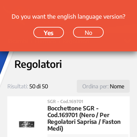
Do you want the english language version?
Yes
No
Ricambi › Elettrico › Regolatori
Regolatori
Risultati:
50 di 50
Ordina per:
Nome
SGR - Cod.169701
Bocchettone SGR -
Cod.169701 (Nero / Per
Regolatori Saprisa / Faston
Medi)