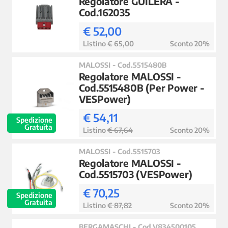
Regolatore GUILERA -
Cod.162035
€ 52,00
Listino
€ 65,00
Sconto 20%
MALOSSI - Cod.5515480B
Regolatore MALOSSI -
Cod.5515480B (Per Power -
VESPower)
€ 54,11
Spedizione
Gratuita
Listino
€ 67,64
Sconto 20%
MALOSSI - Cod.5515703
Regolatore MALOSSI -
Cod.5515703 (VESPower)
€ 70,25
Spedizione
Gratuita
Listino
€ 87,82
Sconto 20%
BERGAMASCHI - Cod.V834500105