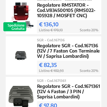
Regolatore RMSTATOR -
Cod.V834500105 (RMS022-
105928 / MOSFET CNC)
€ 136,10
Spedizione
Gratuita
Listino
€ 170,13
Sconto 20%
SGR - Cod.167136
Regolatore SGR - Cod.167136
(12V / 7 Faston Con Terminale
W / Saprisa Lombardini)
€ 82,35
Listino
€ 102,93
Sconto 20%
SGR - Cod.1671361
Regolatore SGR - Cod.1671361
(12V 4 Faston / 3 PIN /
Saprisa Lombardini)
€ 97,80