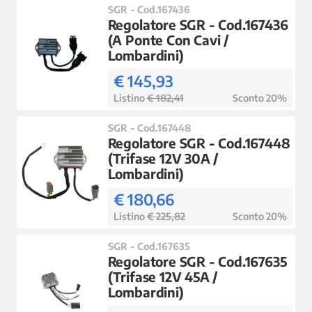
SGR - Cod.167436
Regolatore SGR - Cod.167436
(A Ponte Con Cavi /
Lombardini)
€ 145,93
Listino
€ 182,41
Sconto 20%
SGR - Cod.167448
Regolatore SGR - Cod.167448
(Trifase 12V 30A /
Lombardini)
€ 180,66
Listino
€ 225,82
Sconto 20%
SGR - Cod.167635
Regolatore SGR - Cod.167635
(Trifase 12V 45A /
Lombardini)