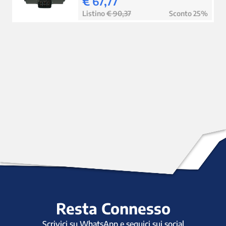
€ 67,77
Listino
€ 90,37
Sconto 25%
Resta Connesso
Scrivici su WhatsApp e seguici sui social