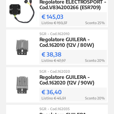
Regolatore ELECTROSPORT -
Cod.V834200266 (ESR709)
€ 145,03
Listino
€ 193,37
Sconto 25%
SGR - Cod.162010
Regolatore GUILERA -
Cod.162010 (12V / 80W)
€ 38,38
Listino
€ 47,97
Sconto 20%
SGR - Cod.162020
Regolatore GUILERA -
Cod.162020 (12V / 90W)
€ 36,40
Listino
€ 45,51
Sconto 20%
SGR - Cod.162035