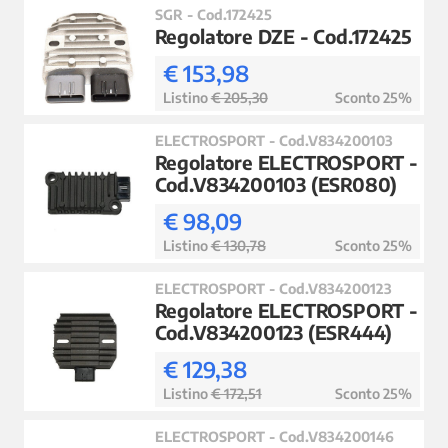
SGR - Cod.172425
Regolatore DZE - Cod.172425
€ 153,98
Listino
€ 205,30
Sconto 25%
ELECTROSPORT - Cod.V834200103
Regolatore ELECTROSPORT -
Cod.V834200103 (ESR080)
€ 98,09
Listino
€ 130,78
Sconto 25%
ELECTROSPORT - Cod.V834200123
Regolatore ELECTROSPORT -
Cod.V834200123 (ESR444)
€ 129,38
Listino
€ 172,51
Sconto 25%
ELECTROSPORT - Cod.V834200146