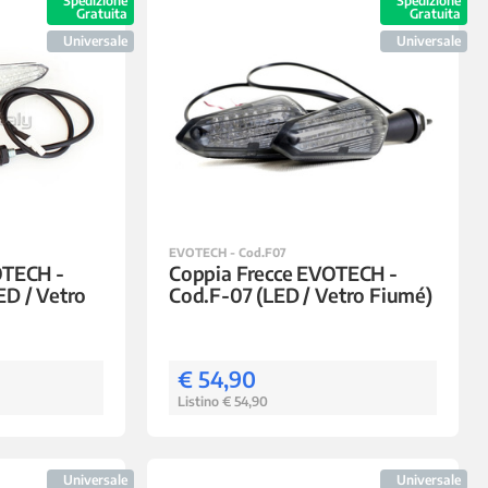
Spedizione
Spedizione
Gratuita
Gratuita
Universale
Universale
EVOTECH - Cod.F07
OTECH -
Coppia Frecce EVOTECH -
D / Vetro
Cod.F-07 (LED / Vetro Fiumé)
€ 54,90
Listino € 54,90
Universale
Universale