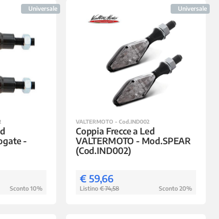
Universale
Universale
R
VALTERMOTO - Cod.IND002
ed
Coppia Frecce a Led
gate -
VALTERMOTO - Mod.SPEAR
(Cod.IND002)
€ 59,66
Sconto 10%
Listino
€ 74,58
Sconto 20%