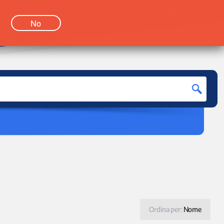
LOGIN
No
Ordina per:
Nome