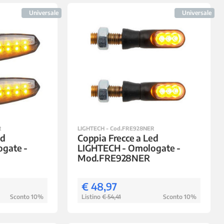
Universale
Universale
R
LIGHTECH - Cod.FRE928NER
ed
Coppia Frecce a Led
gate -
LIGHTECH - Omologate -
Mod.FRE928NER
€ 48,97
Sconto 10%
Listino
€ 54,41
Sconto 10%