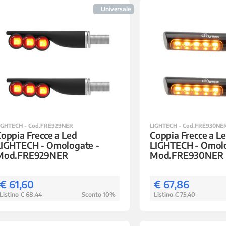
Universale
IGHTECH - Cod.FRE929NER
LIGHTECH - Cod.FRE930NE
oppia Frecce a Led
Coppia Frecce a L
LIGHTECH - Omologate -
LIGHTECH - Omolo
Mod.FRE929NER
Mod.FRE930NER
€ 61,60
€ 67,86
Listino
€ 68,44
Sconto 10%
Listino
€ 75,40