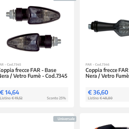
AR - Cod.7345
FAR - Cod.7346
oppia frecce FAR - Base
Coppia frecce FAR
era / Vetro Fumè - Cod.7345
Nera / Vetro Fumè
€ 14,64
€ 36,60
Listino
€ 19,52
Sconto 25%
Listino
€ 48,80
Universale