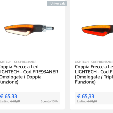
Universale
IGHTECH - Cod.FRE934NER
LIGHTECH - Cod.FRE935NE
oppia Frecce a Led
Coppia Frecce a L
LIGHTECH - Cod.FRE934NER
LIGHTECH - Cod.
(Omologate / Doppia
(Omologate / Trip
Funzione)
Funzione)
€ 65,33
€ 65,33
Listino
€ 72,59
Sconto 10%
Listino
€ 72,59