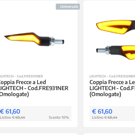
Universale
IGHTECH - Cod.FRE931NER
LIGHTECH - Cod.FRE932NE
oppia Frecce a Led
Coppia Frecce a L
LIGHTECH - Cod.FRE931NER
LIGHTECH - Cod.
(Omologate)
(Omologate)
€ 61,60
€ 61,60
Listino
€ 68,44
Sconto 10%
Listino
€ 68,44