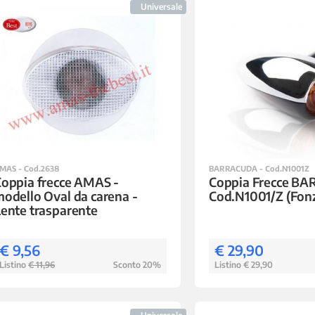
Universale
MAS - Cod.2638
BARRACUDA - Cod.N1001Z
oppia frecce AMAS -
Coppia Frecce B
odello Oval da carena -
Cod.N1001/Z (Fonz
ente trasparente
€ 9,56
€ 29,90
Listino
€ 11,96
Sconto 20%
Listino € 29,90