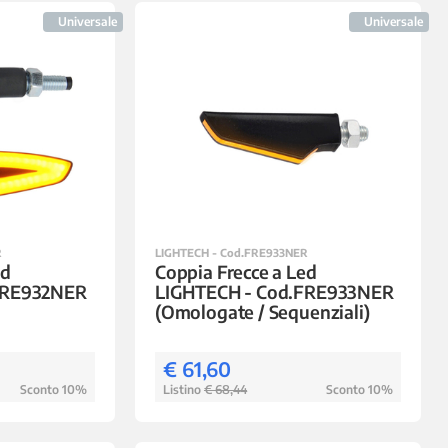
Universale
Universale
R
LIGHTECH - Cod.FRE933NER
ed
Coppia Frecce a Led
FRE932NER
LIGHTECH - Cod.FRE933NER
(Omologate / Sequenziali)
€ 61,60
Sconto 10%
Listino
€ 68,44
Sconto 10%