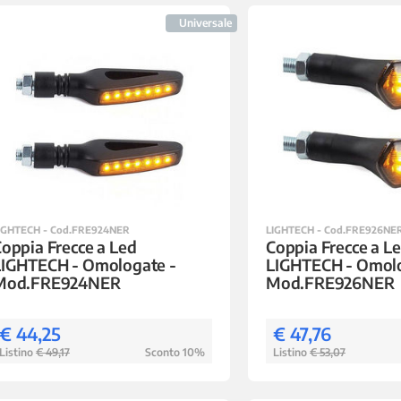
Universale
IGHTECH - Cod.FRE924NER
LIGHTECH - Cod.FRE926NE
oppia Frecce a Led
Coppia Frecce a L
LIGHTECH - Omologate -
LIGHTECH - Omolo
Mod.FRE924NER
Mod.FRE926NER
€ 44,25
€ 47,76
Listino
€ 49,17
Sconto 10%
Listino
€ 53,07