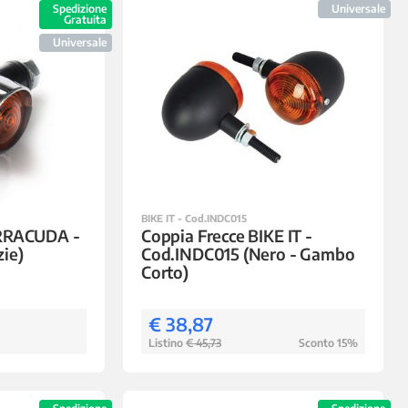
Spedizione
Universale
Gratuita
Universale
BIKE IT - Cod.INDC015
ARRACUDA -
Coppia Frecce BIKE IT -
ie)
Cod.INDC015 (Nero - Gambo
Corto)
€ 38,87
Listino
€ 45,73
Sconto 15%