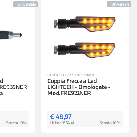
Universale
Universale
R
LIGHTECH - Cod.FRE922NER
ed
Coppia Frecce a Led
FRE935NER
LIGHTECH - Omologate -
la
Mod.FRE922NER
€ 48,97
Sconto 10%
Listino
€ 54,41
Sconto 10%