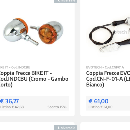
Universale
IKE IT - Cod.INDCBU
EVOTECH - Cod.CNF01A
oppia Frecce BIKE IT -
Coppia Frecce EV
Cod.INDCBU (Cromo - Gambo
Cod.CN-F-01-A (LE
orto)
Bianco)
€ 36,27
€ 61,00
Listino
€ 42,68
Sconto 15%
Listino € 61,00
Universale