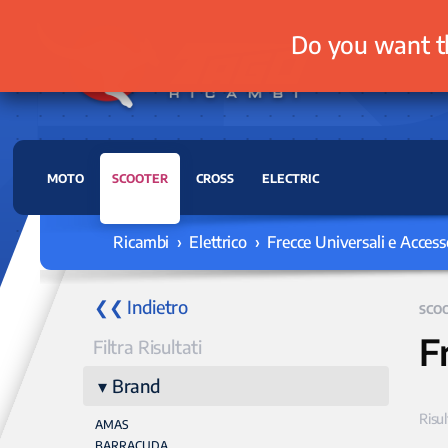
Do you want t
MOTO
SCOOTER
CROSS
ELECTRIC
Ricambi › Elettrico › Frecce Universali e Access
❮❮ Indietro
SCO
F
Filtra Risultati
Brand
Risul
AMAS
BARRACUDA