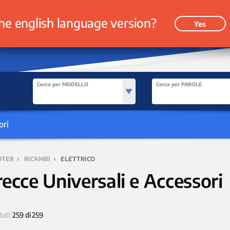
he english language version?
Yes
Cerca per MODELLO
Cerca per PAROLE
ori
›
›
OTER
RICAMBI
ELETTRICO
recce Universali e Accessori
tati:
259 di 259