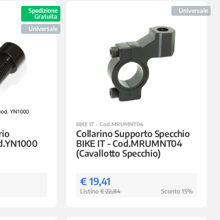
Spedizione
Universale
Gratuita
Universale
BIKE IT - Cod.MRUMNT04
rio
Collarino Supporto Specchio
d.YN1000
BIKE IT - Cod.MRUMNT04
(Cavallotto Specchio)
€ 19,41
Listino
€ 22,84
Sconto 15%