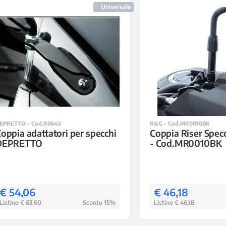
Universale
EPRETTO - Cod.R0643
R&G - Cod.MR0010BK
oppia adattatori per specchi
Coppia Riser Spec
DEPRETTO
- Cod.MR0010BK
€ 54,06
€ 46,18
Listino
€ 63,60
Sconto 15%
Listino € 46,18