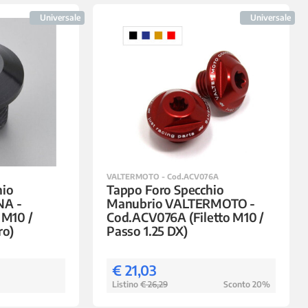
Universale
Universale
VALTERMOTO - Cod.ACV076A
hio
Tappo Foro Specchio
NA -
Manubrio VALTERMOTO -
 M10 /
Cod.ACV076A (Filetto M10 /
ro)
Passo 1.25 DX)
€ 21,03
Listino
€ 26,29
Sconto 20%