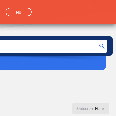
LOGIN
No
Ordina per:
Nome