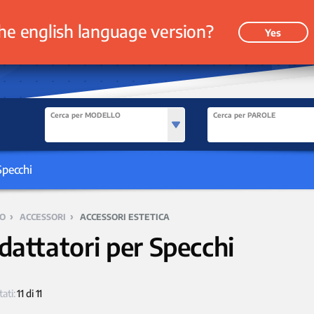
he english language version?
Yes
Cerca per MODELLO
Cerca per PAROLE
Specchi
›
›
O
ACCESSORI
ACCESSORI ESTETICA
dattatori per Specchi
tati:
11 di 11