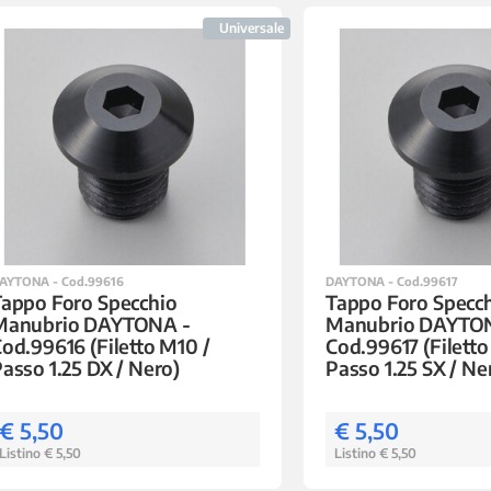
Universale
AYTONA - Cod.99616
DAYTONA - Cod.99617
appo Foro Specchio
Tappo Foro Specc
Manubrio DAYTONA -
Manubrio DAYTO
od.99616 (Filetto M10 /
Cod.99617 (Filetto
asso 1.25 DX / Nero)
Passo 1.25 SX / Ne
€ 5,50
€ 5,50
Listino € 5,50
Listino € 5,50