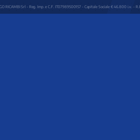
O RICAMBI Srl - Reg. Imp. e C.F. IT07989500157 - Capitale Sociale € 46.800 i.v. - R.