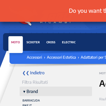
Do you want t
MOTO
SCOOTER
CROSS
ELECTRIC
Accessori › Accessori Estetica › Adattatori per 
❮❮ Indietro
MOT
A
Filtra Risultati
Brand
Risul
BARRACUDA
BIKE IT