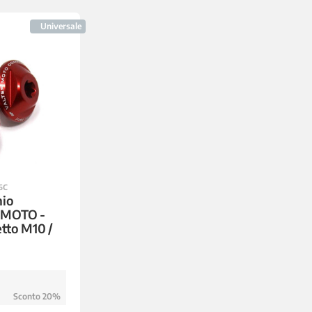
Universale
6C
hio
RMOTO -
tto M10 /
Sconto 20%