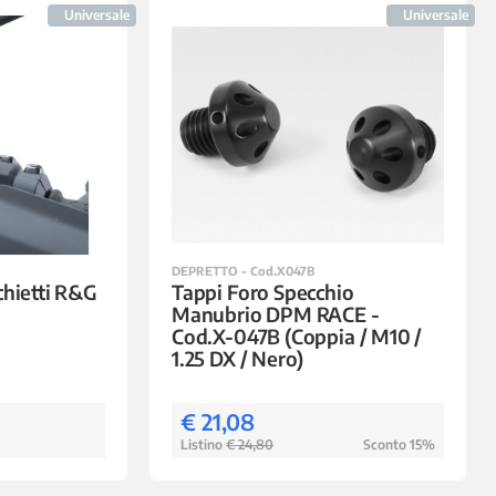
Universale
Universale
DEPRETTO - Cod.X047B
chietti R&G
Tappi Foro Specchio
Manubrio DPM RACE -
Cod.X-047B (Coppia / M10 /
1.25 DX / Nero)
€ 21,08
Listino
€ 24,80
Sconto 15%