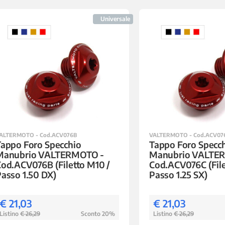
Universale
ALTERMOTO - Cod.ACV076B
VALTERMOTO - Cod.ACV07
appo Foro Specchio
Tappo Foro Specc
Manubrio VALTERMOTO -
Manubrio VALTE
od.ACV076B (Filetto M10 /
Cod.ACV076C (File
asso 1.50 DX)
Passo 1.25 SX)
€ 21,03
€ 21,03
Listino
€ 26,29
Sconto 20%
Listino
€ 26,29