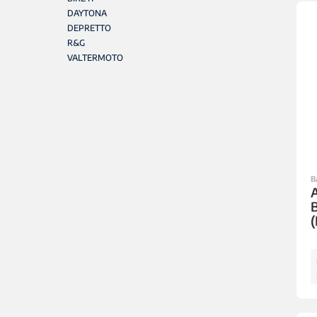
DAYTONA
DEPRETTO
R&G
VALTERMOTO
B
A
(