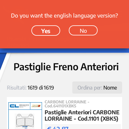
Do you want the english language version?
Yes
No
Ricambi › Freni › Pastiglie Freno
Anteriori
Pastiglie Freno Anteriori
Risultati:
1619 di 1619
Ordina per:
Nome
CARBONE LORRAINE -
Cod.641101XBK5
Pastiglie Anteriori CARBONE
LORRAINE - Cod.1101 (XBK5)