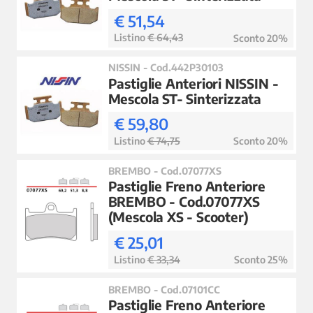
€ 51,54
Listino
€ 64,43
Sconto 20%
NISSIN - Cod.442P30103
Pastiglie Anteriori NISSIN -
Mescola ST- Sinterizzata
€ 59,80
Listino
€ 74,75
Sconto 20%
BREMBO - Cod.07077XS
Pastiglie Freno Anteriore
BREMBO - Cod.07077XS
(Mescola XS - Scooter)
€ 25,01
Listino
€ 33,34
Sconto 25%
BREMBO - Cod.07101CC
Pastiglie Freno Anteriore