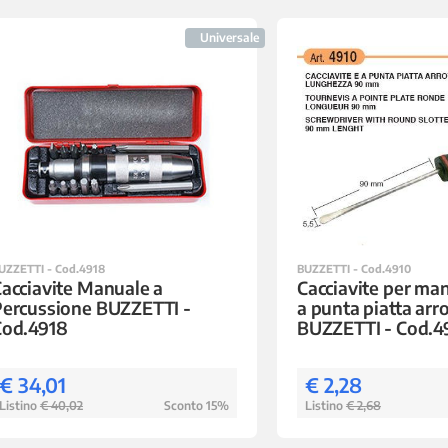
Universale
UZZETTI - Cod.4918
BUZZETTI - Cod.4910
acciavite Manuale a
Cacciavite per ma
ercussione BUZZETTI -
a punta piatta arr
Cod.4918
BUZZETTI - Cod.4
€ 34,01
€ 2,28
Listino
€ 40,02
Sconto 15%
Listino
€ 2,68