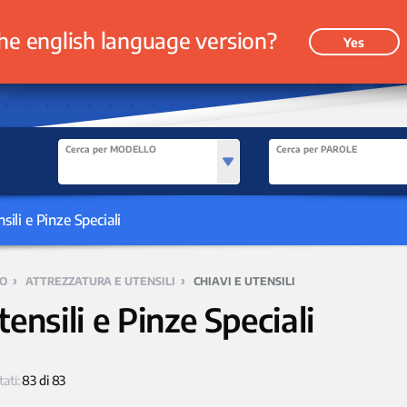
he english language version?
Yes
Cerca per MODELLO
Cerca per PAROLE
sili e Pinze Speciali
›
›
O
ATTREZZATURA E UTENSILI
CHIAVI E UTENSILI
tensili e Pinze Speciali
tati:
83 di 83