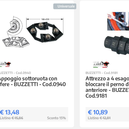
Universale
UZZETTI - Cod.0940
BUZZETTI - Cod.9181
ppoggio sottoruota con
Attrezzo a 4 esago
fere - BUZZETTI - Cod.0940
bloccare il perno d
anteriore - BUZZE
Cod.9181
€ 13,48
€ 10,89
Listino
€ 15,86
Sconto 15%
Listino
€ 12,81