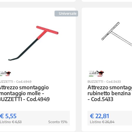
Universale
UZZETTI - Cod.4949
BUZZETTI - Cod.5433
Attrezzo smontaggio
Attrezzo smontag
montaggio molle -
rubinetto benzina
BUZZETTI - Cod.4949
- Cod.5433
€ 5,55
€ 22,81
Listino
€ 6,53
Sconto 15%
Listino
€ 26,84