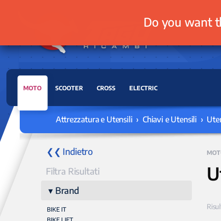
Do you want t
MOTO
SCOOTER
CROSS
ELECTRIC
Attrezzatura e Utensili › Chiavi e Utensili › Uten
❮❮ Indietro
MOT
U
Filtra Risultati
Brand
Risul
BIKE IT
BIKE LIFT