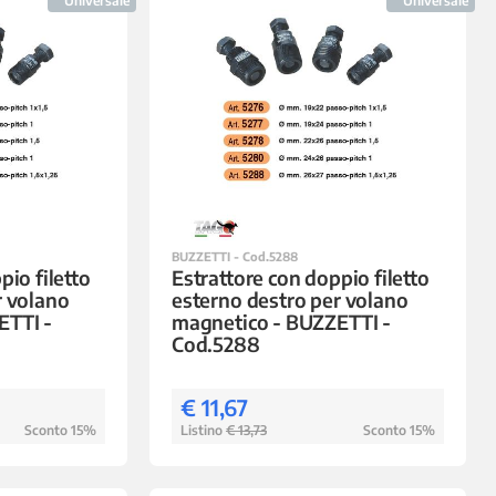
Universale
Universale
BUZZETTI - Cod.5288
pio filetto
Estrattore con doppio filetto
r volano
esterno destro per volano
ETTI -
magnetico - BUZZETTI -
Cod.5288
€ 11,67
Sconto 15%
Listino
€ 13,73
Sconto 15%