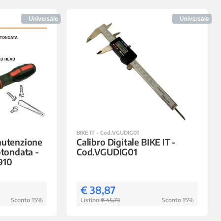
Universale
Universale
BIKE IT - Cod.VGUDIG01
nutenzione
Calibro Digitale BIKE IT -
otondata -
Cod.VGUDIG01
910
€ 38,87
Sconto 15%
Listino
€ 45,73
Sconto 15%