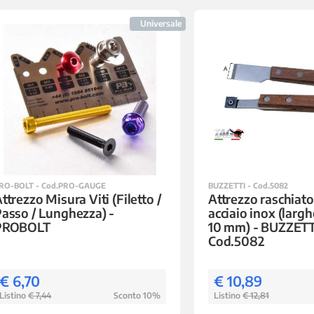
Universale
RO-BOLT - Cod.PRO-GAUGE
BUZZETTI - Cod.5082
ttrezzo Misura Viti (Filetto /
Attrezzo raschiato
asso / Lunghezza) -
acciaio inox (larg
PROBOLT
10 mm) - BUZZETT
Cod.5082
€ 6,70
€ 10,89
Listino
€ 7,44
Sconto 10%
Listino
€ 12,81