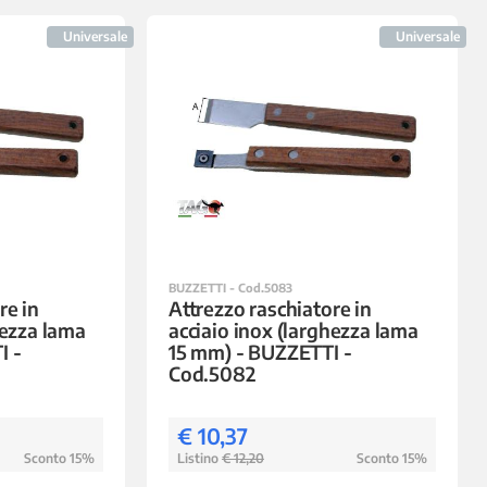
Universale
Universale
BUZZETTI - Cod.5083
re in
Attrezzo raschiatore in
hezza lama
acciaio inox (larghezza lama
I -
15 mm) - BUZZETTI -
Cod.5082
€ 10,37
Sconto 15%
Listino
€ 12,20
Sconto 15%