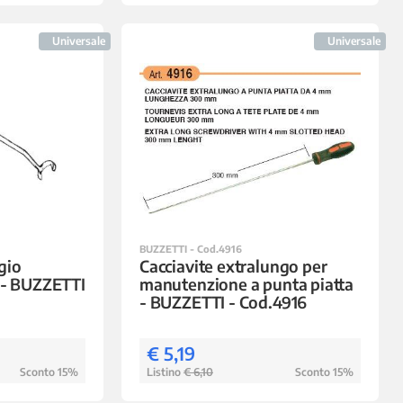
Universale
Universale
BUZZETTI - Cod.4916
gio
Cacciavite extralungo per
 - BUZZETTI
manutenzione a punta piatta
- BUZZETTI - Cod.4916
€ 5,19
Sconto 15%
Listino
€ 6,10
Sconto 15%