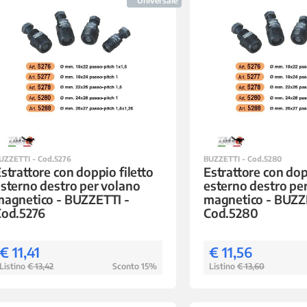
Universale
UZZETTI - Cod.5276
BUZZETTI - Cod.5280
strattore con doppio filetto
Estrattore con dop
sterno destro per volano
esterno destro pe
agnetico - BUZZETTI -
magnetico - BUZZ
Cod.5276
Cod.5280
€ 11,41
€ 11,56
Listino
€ 13,42
Sconto 15%
Listino
€ 13,60