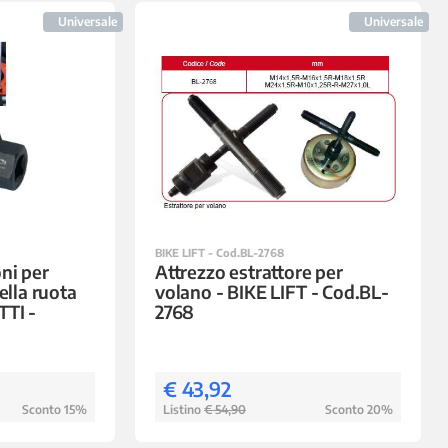
Universale
Universale
BIKE LIFT - Cod.BL-2768
ni per
Attrezzo estrattore per
ella ruota
volano - BIKE LIFT - Cod.BL-
TTI -
2768
€ 43,92
Sconto 15%
Listino
€ 54,90
Sconto 20%