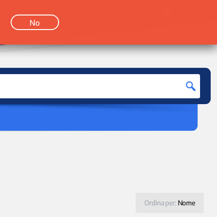
LOGIN
No
Ordina per:
Nome