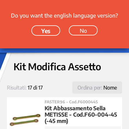
Do you want the english language version?
Yes
No
Ricambi › Sospensioni › Kit Modifica
Assetto
Kit Modifica Assetto
Risultati:
17 di 17
Ordina per:
Nome
FASTER96 - Cod.F6000445
Kit Abbassamento Sella
METISSE - Cod.F60-004-45
(-45 mm)