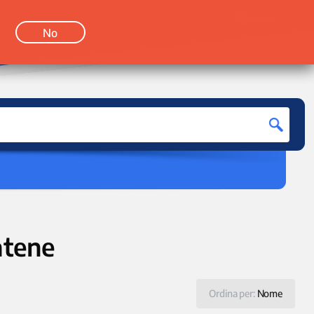
LOGIN
No
atene
Ordina per:
Nome