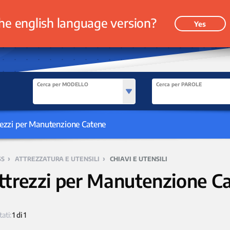
he english language version?
Yes
Cerca per MODELLO
Cerca per PAROLE
trezzi per Manutenzione Catene
›
›
SS
ATTREZZATURA E UTENSILI
CHIAVI E UTENSILI
ttrezzi per Manutenzione C
tati:
1 di 1