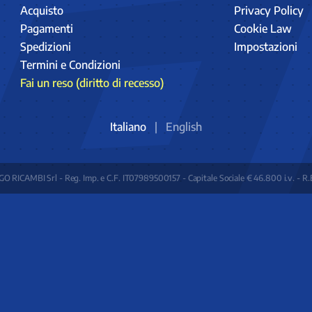
Acquisto
Privacy Policy
Pagamenti
Cookie Law
Spedizioni
Impostazioni
Termini e Condizioni
Fai un reso (diritto di recesso)
Italiano
|
English
O RICAMBI Srl - Reg. Imp. e C.F. IT07989500157 - Capitale Sociale € 46.800 i.v. - R.