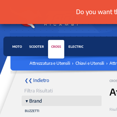
Do you want t
MOTO
SCOOTER
CROSS
ELECTRIC
Attrezzatura e Utensili › Chiavi e Utensili › At
❮❮ Indietro
CRO
A
Filtra Risultati
Brand
Risul
BUZZETTI