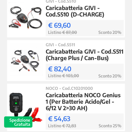
GIVI - Cod.S510
Caricabatteria GIVI -
Cod.S510 (D-CHARGE)
€ 69,60
Listino
€ 87,00
Sconto 20%
GIVI - Cod.S511
Caricabatteria GIVI - Cod.S511
(Charge Plus / Can-Bus)
€ 82,40
Listino
€ 103,00
Sconto 20%
NOCO - Cod.C10201000
Caricabatteria NOCO Genius
1 (Per Batterie Acido/Gel -
6/12 V 2>30 AH)
€ 54,63
Spedizione
Gratuita
Listino
€ 72,83
Sconto 25%