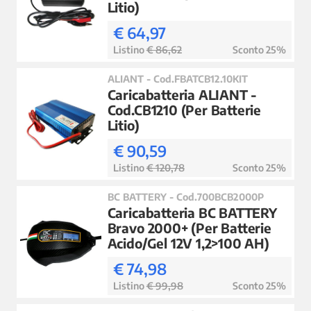
Litio)
€ 64,97
Listino
€ 86,62
Sconto 25%
ALIANT - Cod.FBATCB12.10KIT
Caricabatteria ALIANT -
Cod.CB1210 (Per Batterie
Litio)
€ 90,59
Listino
€ 120,78
Sconto 25%
BC BATTERY - Cod.700BCB2000P
Caricabatteria BC BATTERY
Bravo 2000+ (Per Batterie
Acido/Gel 12V 1,2>100 AH)
€ 74,98
Listino
€ 99,98
Sconto 25%