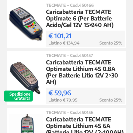
TECMATE - Cod.450166
Caricabatteria TECMATE
Optimate 6 (Per Batterie
Acido/Gel 12V 15>240 AH)
€ 101,21
Listino
€ 134,94
Sconto 25%
TECMATE - Cod.450157
Caricabatteria TECMATE
Optimate Lithium 4S 0.8A
(Per Batterie Litio 12V 2>30
AH)
€ 59,96
Spedizione
Gratuita
Listino
€ 79,95
Sconto 25%
TECMATE - Cod.450156
Caricabatteria TECMATE
Optimate Lithium 4S 6A
(Batterie Litio 12V / 2-100AH)