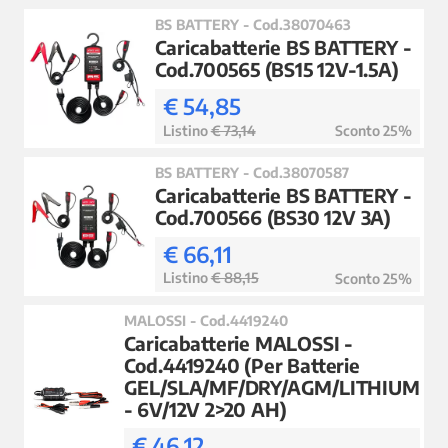
BS BATTERY - Cod.38070463
Caricabatterie BS BATTERY -
Cod.700565 (BS15 12V-1.5A)
€ 54,85
Listino
€ 73,14
Sconto 25%
BS BATTERY - Cod.38070587
Caricabatterie BS BATTERY -
Cod.700566 (BS30 12V 3A)
€ 66,11
Listino
€ 88,15
Sconto 25%
MALOSSI - Cod.4419240
Caricabatterie MALOSSI -
Cod.4419240 (Per Batterie
GEL/SLA/MF/DRY/AGM/LITHIUM
- 6V/12V 2>20 AH)
€ 46,12