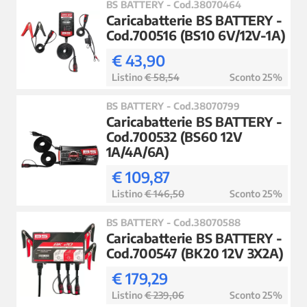
BS BATTERY - Cod.38070464
Caricabatterie BS BATTERY -
Cod.700516 (BS10 6V/12V-1A)
€ 43,90
Listino
€ 58,54
Sconto 25%
BS BATTERY - Cod.38070799
Caricabatterie BS BATTERY -
Cod.700532 (BS60 12V
1A/4A/6A)
€ 109,87
Listino
€ 146,50
Sconto 25%
BS BATTERY - Cod.38070588
Caricabatterie BS BATTERY -
Cod.700547 (BK20 12V 3X2A)
€ 179,29
Listino
€ 239,06
Sconto 25%