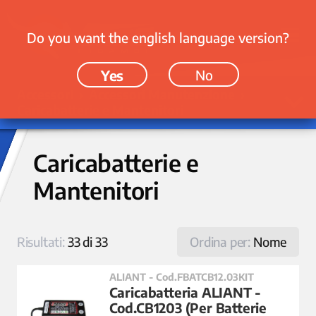
Do you want the english language version?
Yes
No
Accessori › Accessori Manutenzione ›
Caricabatterie e Mantenitori
Caricabatterie e
Mantenitori
Risultati:
33 di 33
Ordina per:
Nome
ALIANT - Cod.FBATCB12.03KIT
Caricabatteria ALIANT -
Cod.CB1203 (Per Batterie