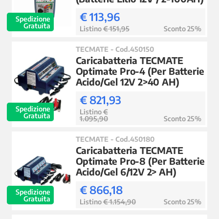
€ 113,96
Spedizione
Gratuita
Listino
€ 151,95
Sconto 25%
TECMATE - Cod.450150
Caricabatteria TECMATE
Optimate Pro-4 (Per Batterie
Acido/Gel 12V 2>40 AH)
€ 821,93
Spedizione
Listino
€
Gratuita
1.095,90
Sconto 25%
TECMATE - Cod.450180
Caricabatteria TECMATE
Optimate Pro-8 (Per Batterie
Acido/Gel 6/12V 2> AH)
€ 866,18
Spedizione
Gratuita
Listino
€ 1.154,90
Sconto 25%