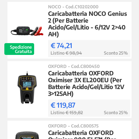
NOCO - Cod.C10202000
Caricabatteria NOCO Genius
2 (Per Batterie
Acido/Gel/Litio - 6/12V 2>40
AH)
€ 74,21
Spedizione
Gratuita
Listino
€ 98,94
Sconto 25%
OXFORD - Cod.C800450
Caricabatteria OXFORD
Oximiser 3X EL200EU (Per
Batterie Acido/Gel/Litio 12V
3>125AH)
€ 119,87
Listino
€ 159,82
Sconto 25%
OXFORD - Cod.C800575
Caricabatteria OXFORD