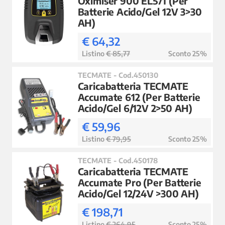
Oximiser 900 EL571 (Per
Batterie Acido/Gel 12V 3>30
AH)
€ 64,32
Listino
€ 85,77
Sconto 25%
TECMATE - Cod.450130
Caricabatteria TECMATE
Accumate 612 (Per Batterie
Acido/Gel 6/12V 2>50 AH)
€ 59,96
Listino
€ 79,95
Sconto 25%
TECMATE - Cod.450178
Caricabatteria TECMATE
Accumate Pro (Per Batterie
Acido/Gel 12/24V >300 AH)
€ 198,71
Listino
€ 264,95
Sconto 25%