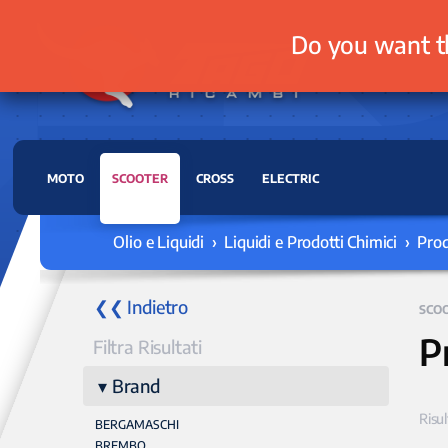
Do you want t
MOTO
SCOOTER
CROSS
ELECTRIC
Olio e Liquidi › Liquidi e Prodotti Chimici › Pro
❮❮ Indietro
SCO
P
Filtra Risultati
Brand
Risul
BERGAMASCHI
BREMBO