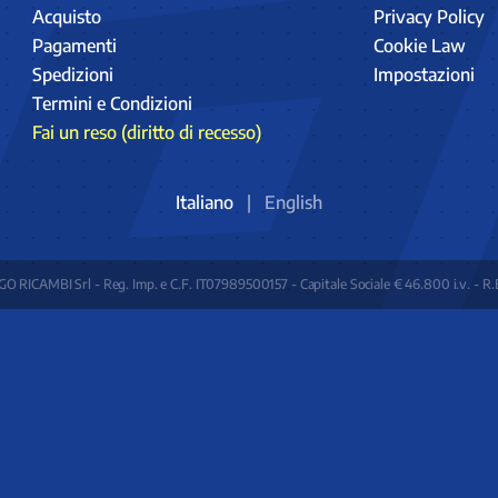
Acquisto
Privacy Policy
Pagamenti
Cookie Law
Spedizioni
Impostazioni
Termini e Condizioni
Fai un reso (diritto di recesso)
Italiano
|
English
O RICAMBI Srl - Reg. Imp. e C.F. IT07989500157 - Capitale Sociale € 46.800 i.v. - R.