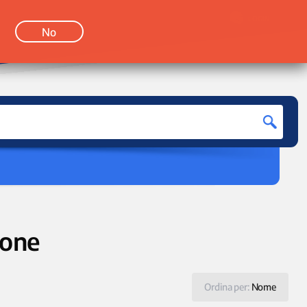
LOGIN
No
ione
Ordina per:
Nome