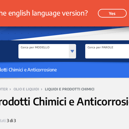
he english language version?
Yes
Cerca per MODELLO
Cerca per PAROLE
dotti Chimici e Anticorrosione
›
›
OTER
OLIO E LIQUIDI
LIQUIDI E PRODOTTI CHIMICI
rodotti Chimici e Anticorros
tati:
3 di 3