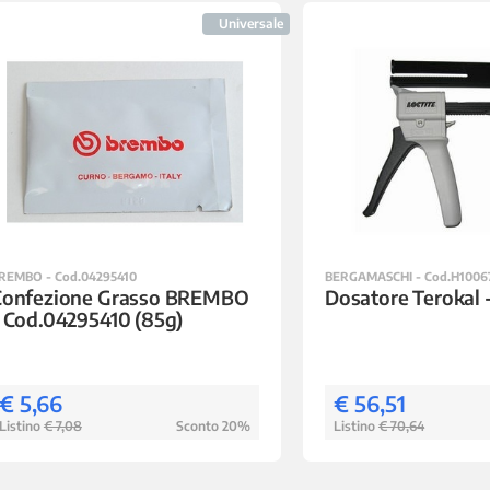
Universale
REMBO - Cod.04295410
BERGAMASCHI - Cod.H1006
Confezione Grasso BREMBO
Dosatore Terokal 
 Cod.04295410 (85g)
€ 5,66
€ 56,51
Listino
€ 7,08
Sconto 20%
Listino
€ 70,64