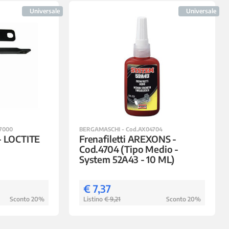
Universale
Universale
7000
BERGAMASCHI - Cod.AX04704
- LOCTITE
Frenafiletti AREXONS -
Cod.4704 (Tipo Medio -
System 52A43 - 10 ML)
€ 7,37
Sconto 20%
Listino
€ 9,21
Sconto 20%