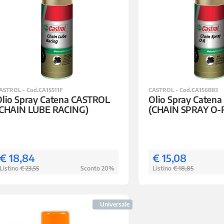
ASTROL - Cod.CA15511F
CASTROL - Cod.CA156B83
Olio Spray Catena CASTROL
Olio Spray Caten
(CHAIN LUBE RACING)
(CHAIN SPRAY O-
€ 18,84
€ 15,08
Listino
€ 23,55
Sconto 20%
Listino
€ 18,85
Universale