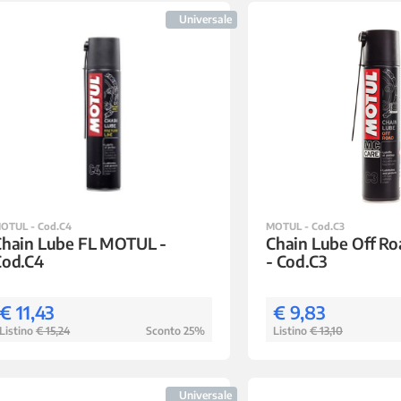
Universale
OTUL - Cod.C4
MOTUL - Cod.C3
Chain Lube FL MOTUL -
Chain Lube Off R
Cod.C4
- Cod.C3
€ 11,43
€ 9,83
Listino
€ 15,24
Sconto 25%
Listino
€ 13,10
Universale