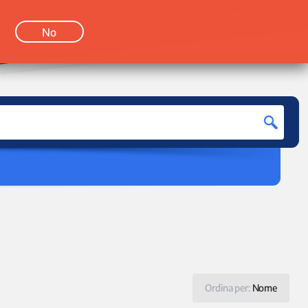
LOGIN
No
Ordina per:
Nome