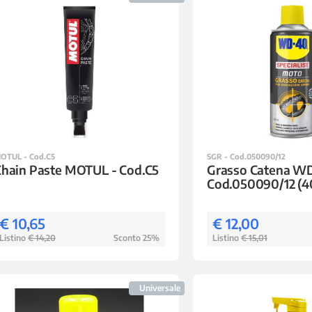
OTUL - Cod.C5
SGR - Cod.050090/12
Chain Paste MOTUL - Cod.C5
Grasso Catena WD
Cod.050090/12 (
€ 10,65
€ 12,00
Listino
€ 14,20
Sconto 25%
Listino
€ 15,01
Universale