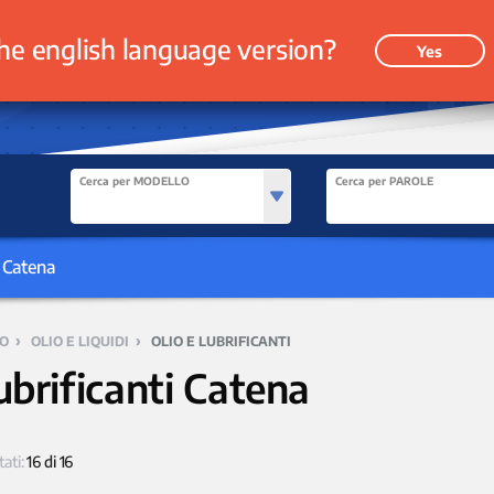
he english language version?
Yes
Cerca per MODELLO
Cerca per PAROLE
i Catena
›
›
O
OLIO E LIQUIDI
OLIO E LUBRIFICANTI
ubrificanti Catena
tati:
16 di 16