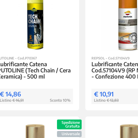
UTOLINE - Cod.P70367
REPSOL - Cod.57104V9
ubrificante Catena
Lubrificante Cate
UTOLINE (Tech Chain / Cera
Cod.57104V9 (RP 
eramica) - 500 ml
- Confezione 400
€ 14,86
€ 10,91
Listino
€ 16,51
Sconto 10%
Listino
€ 12,83
Spedizione
Gratuita
Universale