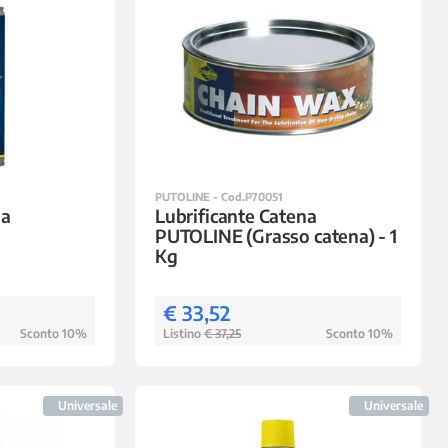
PUTOLINE - Cod.P70051
na
Lubrificante Catena
-
PUTOLINE (Grasso catena) - 1
Kg
€ 33,52
Sconto 10%
Listino
€ 37,25
Sconto 10%
Universale
Universale