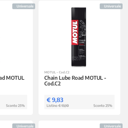
Universale
Universale
MOTUL - Cod.C2
oad MOTUL
Chain Lube Road MOTUL -
Cod.C2
€ 9,83
Sconto 25%
Listino
€ 13,10
Sconto 25%
Universale
Universale