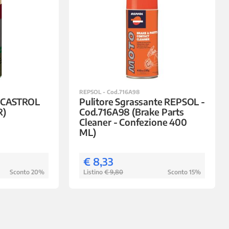
REPSOL - Cod.716A98
a CASTROL
Pulitore Sgrassante REPSOL -
R)
Cod.716A98 (Brake Parts
Cleaner - Confezione 400
ML)
€ 8,33
Sconto 20%
Listino
€ 9,80
Sconto 15%