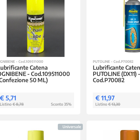
GNIBENE - Cod.109511000
PUTOLINE - Cod.P70082
ubrificante Catena
Lubrificante Cate
OGNIBENE - Cod.109511000
PUTOLINE (DX11) 
Confezione 50 ML)
Cod.P70082
€ 5,71
€ 11,97
Listino
€ 8,78
Sconto 35%
Listino
€ 13,30
Universale