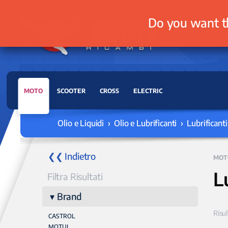
Do you want t
MOTO
SCOOTER
CROSS
ELECTRIC
Olio e Liquidi › Olio e Lubrificanti › Lubrificant
❮❮ Indietro
MOT
L
Filtra Risultati
Brand
Risul
CASTROL
MOTUL