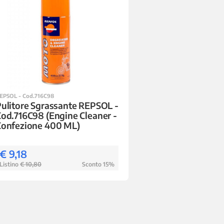
EPSOL - Cod.716C98
ulitore Sgrassante REPSOL -
od.716C98 (Engine Cleaner -
Confezione 400 ML)
€ 9,18
Listino
€ 10,80
Sconto 15%