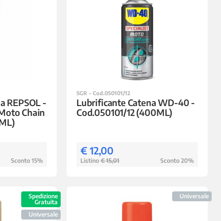
SGR - Cod.050101/12
na REPSOL -
Lubrificante Catena WD-40 -
Moto Chain
Cod.050101/12 (400ML)
 ML)
€ 12,00
Sconto 15%
Listino
€ 15,01
Sconto 20%
Spedizione
Universale
Gratuita
Universale