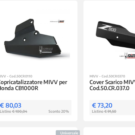
IVV - Cod.50CR0110
MIVV - Cod.50CR0370
opricatalizzatore MIVV per
Cover Scarico MIV
Honda CB1000R
Cod.50.CR.037.0
€ 80,03
€ 73,20
Listino
€ 100,04
Sconto 20%
Listino
€ 91,50
Universale