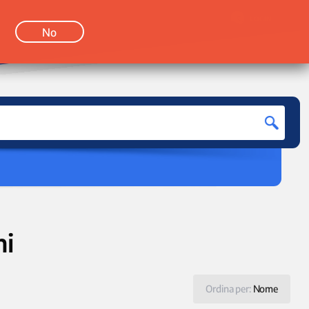
LOGIN
No
hi
Ordina per:
Nome