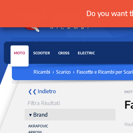
Do you want t
MOTO
SCOOTER
CROSS
ELECTRIC
Ricambi › Scarico › Fascette e Ricambi per Scari
❮❮ Indietro
MOT
F
Filtra Risultati
Brand
Risul
AKRAPOVIC
ARROW