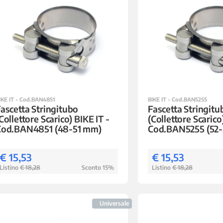
IKE IT - Cod.BAN4851
BIKE IT - Cod.BAN5255
ascetta Stringitubo
Fascetta Stringitu
Collettore Scarico) BIKE IT -
(Collettore Scarico
Cod.BAN4851 (48-51 mm)
Cod.BAN5255 (52
€ 15,53
€ 15,53
Listino
€ 18,28
Sconto 15%
Listino
€ 18,28
Universale