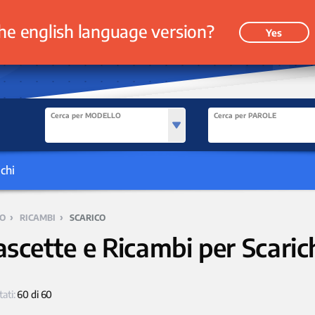
he english language version?
Yes
Cerca per MODELLO
Cerca per PAROLE
chi
›
›
O
RICAMBI
SCARICO
ascette e Ricambi per Scaric
tati:
60 di 60