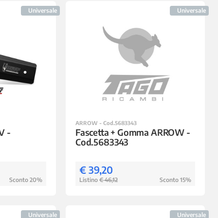
Universale
Universale
ARROW - Cod.5683343
V -
Fascetta + Gomma ARROW -
Cod.5683343
€ 39,20
Sconto 20%
Listino
€ 46,12
Sconto 15%
Universale
Universale