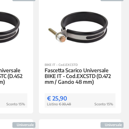
BIKE IT - Cod.EXCSTD
niversale
Fascetta Scarico Universale
STC (D.452
BIKE IT - Cod.EXCSTD (D.472
m)
mm / Gancio 48 mm)
€ 25,90
Sconto 15%
Listino
€ 30,48
Sconto 15%
Universale
Universale