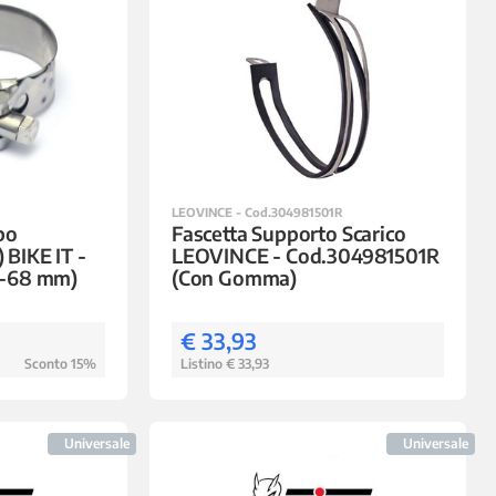
LEOVINCE - Cod.304981501R
bo
Fascetta Supporto Scarico
) BIKE IT -
LEOVINCE - Cod.304981501R
-68 mm)
(Con Gomma)
€ 33,93
Sconto 15%
Listino € 33,93
Universale
Universale