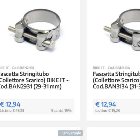
IKE IT - Cod.BAN2931
BIKE IT - Cod.BAN3134
ascetta Stringitubo
Fascetta Stringitu
Collettore Scarico) BIKE IT -
(Collettore Scarico
Cod.BAN2931 (29-31 mm)
Cod.BAN3134 (31
€ 12,94
€ 12,94
Listino
€ 15,23
Sconto 15%
Listino
€ 15,23
Universale