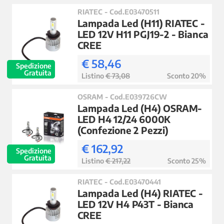
RIATEC - Cod.E03470511
Lampada Led (H11) RIATEC -
LED 12V H11 PGJ19-2 - Bianca
CREE
€ 58,46
Spedizione
Gratuita
Listino
€ 73,08
Sconto 20%
OSRAM - Cod.E039726CW
Lampada Led (H4) OSRAM-
LED H4 12/24 6000K
(Confezione 2 Pezzi)
€ 162,92
Spedizione
Gratuita
Listino
€ 217,22
Sconto 25%
RIATEC - Cod.E03470441
Lampada Led (H4) RIATEC -
LED 12V H4 P43T - Bianca
CREE