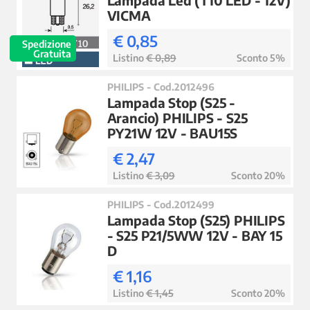
VICMA
€ 0,85
Spedizione
Gratuita
Listino
€ 0,89
Sconto 5%
PHILIPS - Cod.2012496
Lampada Stop (S25 -
Arancio) PHILIPS - S25
PY21W 12V - BAU15S
€ 2,47
Listino
€ 3,09
Sconto 20%
PHILIPS - Cod.2012499
Lampada Stop (S25) PHILIPS
- S25 P21/5WW 12V - BAY 15
D
€ 1,16
Listino
€ 1,45
Sconto 20%