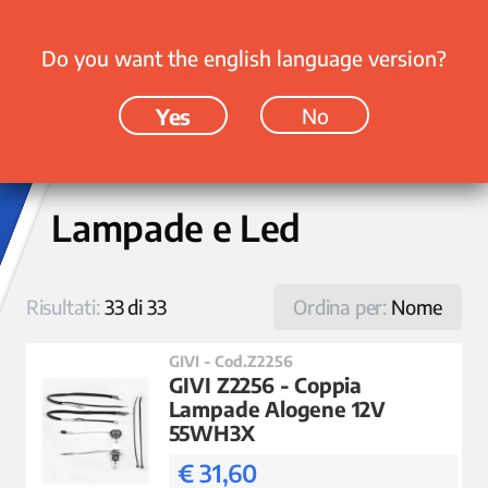
Do you want the english language version?
Yes
No
Ricambi › Elettrico › Lampade e Led
Lampade e Led
Risultati:
33 di 33
Ordina per:
Nome
GIVI - Cod.Z2256
GIVI Z2256 - Coppia
Lampade Alogene 12V
55WH3X
€ 31,60