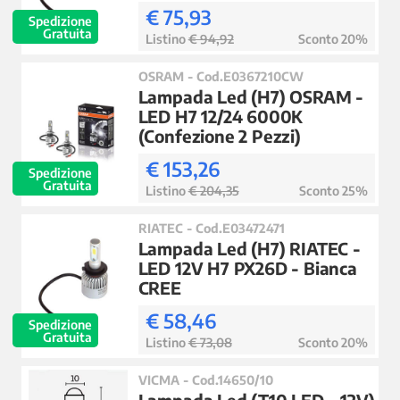
€ 75,93
Spedizione
Gratuita
Listino
€ 94,92
Sconto 20%
OSRAM - Cod.E0367210CW
Lampada Led (H7) OSRAM -
LED H7 12/24 6000K
(Confezione 2 Pezzi)
€ 153,26
Spedizione
Gratuita
Listino
€ 204,35
Sconto 25%
RIATEC - Cod.E03472471
Lampada Led (H7) RIATEC -
LED 12V H7 PX26D - Bianca
CREE
€ 58,46
Spedizione
Gratuita
Listino
€ 73,08
Sconto 20%
VICMA - Cod.14650/10
Lampada Led (T10 LED - 12V)