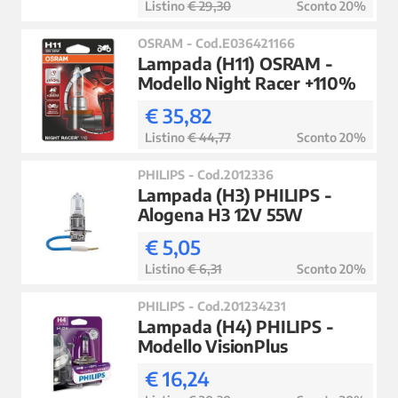
Listino
€ 29,30
Sconto 20%
OSRAM - Cod.E036421166
Lampada (H11) OSRAM -
Modello Night Racer +110%
€ 35,82
Listino
€ 44,77
Sconto 20%
PHILIPS - Cod.2012336
Lampada (H3) PHILIPS -
Alogena H3 12V 55W
€ 5,05
Listino
€ 6,31
Sconto 20%
PHILIPS - Cod.201234231
Lampada (H4) PHILIPS -
Modello VisionPlus
€ 16,24