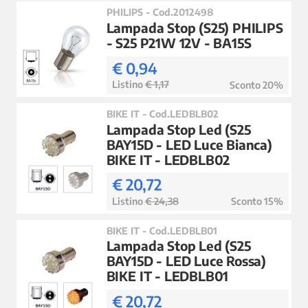
PHILIPS - Cod.2012498
Lampada Stop (S25) PHILIPS
- S25 P21W 12V - BA15S
€ 0,94
Listino
€ 1,17
Sconto 20%
BIKE IT - Cod.LEDBLB02
Lampada Stop Led (S25
BAY15D - LED Luce Bianca)
BIKE IT - LEDBLB02
€ 20,72
Listino
€ 24,38
Sconto 15%
BIKE IT - Cod.LEDBLB01
Lampada Stop Led (S25
BAY15D - LED Luce Rossa)
BIKE IT - LEDBLB01
€ 20,72