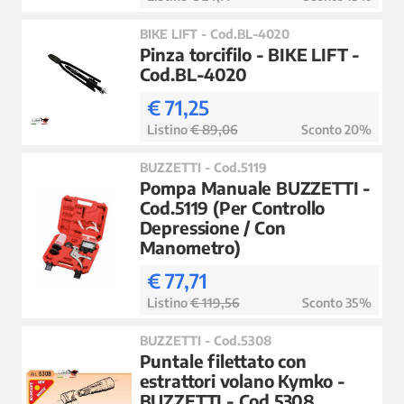
BIKE LIFT - Cod.BL-4020
Pinza torcifilo - BIKE LIFT -
Cod.BL-4020
€ 71,25
Listino
€ 89,06
Sconto 20%
BUZZETTI - Cod.5119
Pompa Manuale BUZZETTI -
Cod.5119 (Per Controllo
Depressione / Con
Manometro)
€ 77,71
Listino
€ 119,56
Sconto 35%
BUZZETTI - Cod.5308
Puntale filettato con
estrattori volano Kymko -
BUZZETTI - Cod.5308