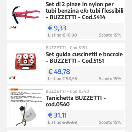
Set di 2 pinze in nylon per
tubi benzina e/o tubi flessibili
- BUZZETTI - Cod.5414
€ 9,33
Listino
€ 10,98
Sconto 15%
BUZZETTI - Cod.5151
Set guida cuscinetti e boccole
- BUZZETTI - Cod.5151
€ 49,78
Listino
€ 58,56
Sconto 15%
BUZZETTI - Cod.0540
Tanichetta BUZZETTI -
cod.0540
€ 31,11
Listino
€ 36,60
Sconto 15%