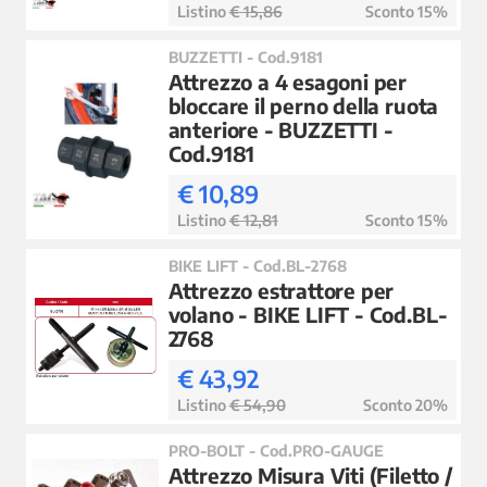
Listino
€ 15,86
Sconto 15%
BUZZETTI - Cod.9181
Attrezzo a 4 esagoni per
bloccare il perno della ruota
anteriore - BUZZETTI -
Cod.9181
€ 10,89
Listino
€ 12,81
Sconto 15%
BIKE LIFT - Cod.BL-2768
Attrezzo estrattore per
volano - BIKE LIFT - Cod.BL-
2768
€ 43,92
Listino
€ 54,90
Sconto 20%
PRO-BOLT - Cod.PRO-GAUGE
Attrezzo Misura Viti (Filetto /