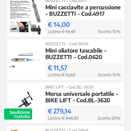
BUZZETTI - Cod.4917
Mini cacciavite a percussione
- BUZZETTI - Cod.4917
€ 14,00
Listino
€ 16,47
Sconto 15%
BUZZETTI - Cod.0620
Mini oliatore tascabile -
BUZZETTI - Cod.0620
€ 11,57
Listino
€ 13,62
Sconto 15%
BIKE LIFT - Cod.BL-3620
Morsa universale portatile -
BIKE LIFT - Cod.BL-3620
€ 279,14
Spedizione
Gratuita
Listino
€ 348,92
Sconto 20%
BUZZETTI - Cod.5049