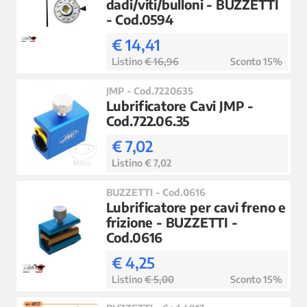
dadi/viti/bulloni - BUZZETTI
- Cod.0594
€ 14,41
Listino
€ 16,96
Sconto 15%
JMP - Cod.7220635
Lubrificatore Cavi JMP -
Cod.722.06.35
€ 7,02
Listino € 7,02
BUZZETTI - Cod.0616
Lubrificatore per cavi freno e
frizione - BUZZETTI -
Cod.0616
€ 4,25
Listino
€ 5,00
Sconto 15%