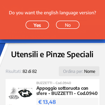
Do you want the english language version?
Yes
No
Attrezzatura e Utensili › Chiavi e Utensili
› Utensili e Pinze Speciali
Utensili e Pinze Speciali
Risultati:
82 di 82
Ordina per:
Nome
BUZZETTI - Cod.0940
Appoggio sottoruota con
sfere - BUZZETTI - Cod.0940
€ 13,48