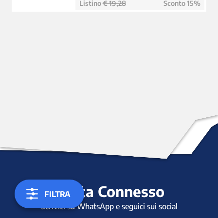
Listino
€ 19,28
Sconto 15%
Resta Connesso
FILTRA
Scrivici su WhatsApp e seguici sui social