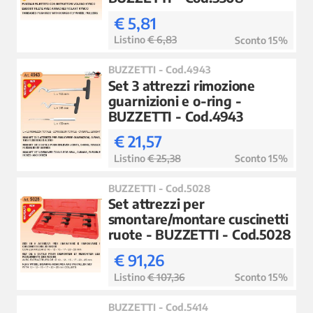
€ 5,81
Listino
€ 6,83
Sconto 15%
BUZZETTI - Cod.4943
Set 3 attrezzi rimozione
guarnizioni e o-ring -
BUZZETTI - Cod.4943
€ 21,57
Listino
€ 25,38
Sconto 15%
BUZZETTI - Cod.5028
Set attrezzi per
smontare/montare cuscinetti
ruote - BUZZETTI - Cod.5028
€ 91,26
Listino
€ 107,36
Sconto 15%
BUZZETTI - Cod.5414