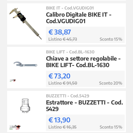
BIKE IT - Cod.VGUDIG01
Calibro Digitale BIKE IT -
Cod.VGUDIG01
€ 38,87
Listino
€ 45,73
Sconto 15%
BIKE LIFT - Cod.BL-1630
Chiave a settore regolabile -
BIKE LIFT- Cod.BL-1630
€ 73,20
Listino
€ 91,50
Sconto 20%
BUZZETTI - Cod.5429
Estrattore - BUZZETTI - Cod.
5429
€ 13,90
Listino
€ 16,35
Sconto 15%