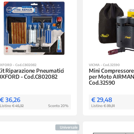
XFORD - Cod.C802082
VICMA - Cod.32590
it Riparazione Pneumatici
Mini Compressore 
OXFORD - Cod.C802082
per Moto AIRMAN
Cod.32590
€ 36,26
€ 29,48
Listino
€ 45,32
Sconto 20%
Listino
€ 39,31
Universale