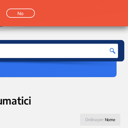
LOGIN
No
umatici
Ordina per:
Nome