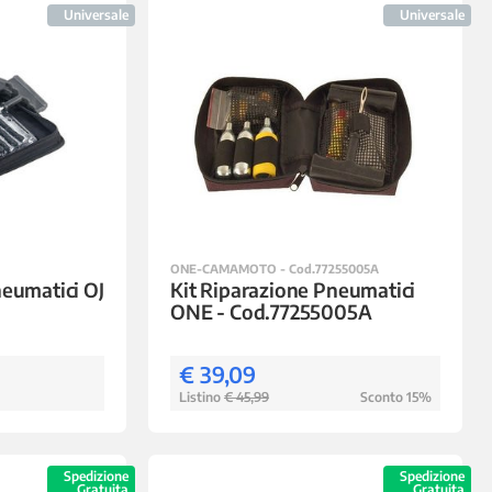
Universale
Universale
ONE-CAMAMOTO - Cod.77255005A
neumatici OJ
Kit Riparazione Pneumatici
ONE - Cod.77255005A
€ 39,09
Listino
€ 45,99
Sconto 15%
Spedizione
Spedizione
Gratuita
Gratuita