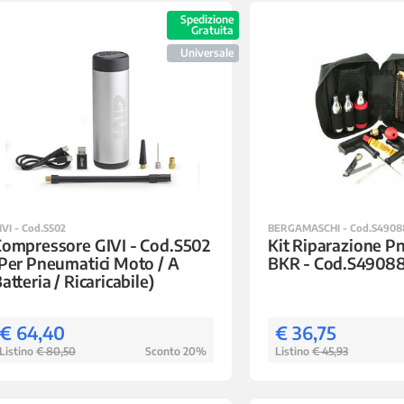
Spedizione
Gratuita
Universale
IVI - Cod.S502
BERGAMASCHI - Cod.S4908
ompressore GIVI - Cod.S502
Kit Riparazione P
Per Pneumatici Moto / A
BKR - Cod.S4908
atteria / Ricaricabile)
€ 64,40
€ 36,75
Listino
€ 80,50
Sconto 20%
Listino
€ 45,93