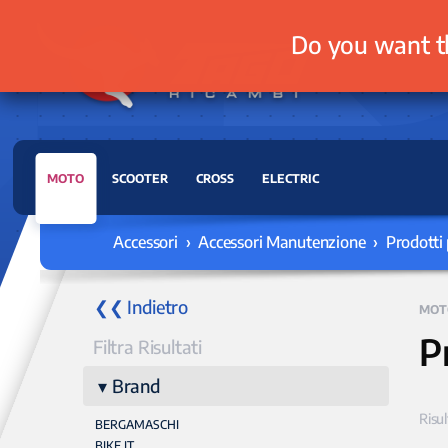
Do you want t
MOTO
SCOOTER
CROSS
ELECTRIC
Accessori › Accessori Manutenzione › Prodotti 
❮❮ Indietro
MOT
P
Filtra Risultati
Brand
Risul
BERGAMASCHI
BIKE IT