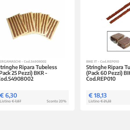
ERGAMASCHI - Cod.S4908002
BIKE IT - Cod.REP010
tringhe Ripara Tubeless
Stringhe Ripara T
Pack 25 Pezzi) BKR -
(Pack 60 Pezzi) BI
Cod.S4908002
Cod.REP010
€ 6,30
€ 18,13
Listino
€ 7,87
Sconto 20%
Listino
€ 21,33