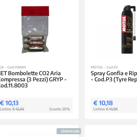
GR - Cod.118003
MOTUL - Cod.P3
ET Bombolette CO2 Aria
Spray Gonfia e R
ompressa (3 Pezzi) GRYP -
- Cod.P3 (Tyre Rep
od.11.8003
€ 10,13
€ 10,18
Listino
€ 12,66
Sconto 20%
Listino
€ 13,58
Universale