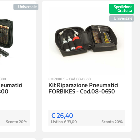
Universale
Spedizione
Gratuita
Universale
800
FORBIKES - Cod.08-0650
neumatici
Kit Riparazione Pneumatici
800
FORBIKES - Cod.08-0650
€ 26,40
Sconto 20%
Listino
€ 33,00
Sconto 20%