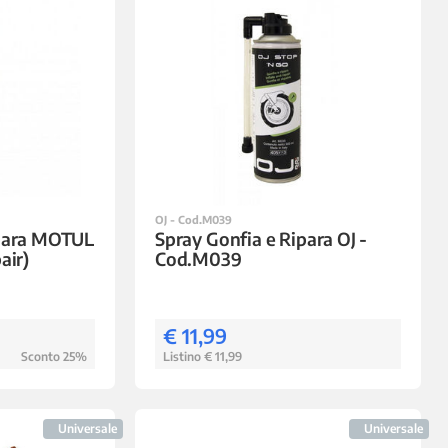
OJ - Cod.M039
ipara MOTUL
Spray Gonfia e Ripara OJ -
air)
Cod.M039
€ 11,99
Sconto 25%
Listino € 11,99
Universale
Universale