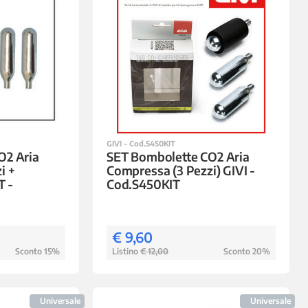
GIVI - Cod.S450KIT
O2 Aria
SET Bombolette CO2 Aria
i +
Compressa (3 Pezzi) GIVI -
T -
Cod.S450KIT
€ 9,60
Sconto 15%
Listino
€ 12,00
Sconto 20%
Universale
Universale