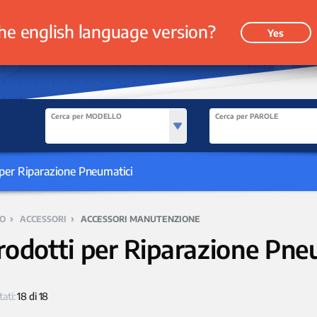
he english language version?
Yes
Cerca per MODELLO
Cerca per PAROLE
per Riparazione Pneumatici
›
›
O
ACCESSORI
ACCESSORI MANUTENZIONE
rodotti per Riparazione Pne
tati:
18 di 18