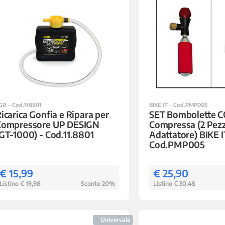
GR - Cod.118801
BIKE IT - Cod.PMP005
icarica Gonfia e Ripara per
SET Bombolette C
Compressore UP DESIGN
Compressa (2 Pezz
GT-1000) - Cod.11.8801
Adattatore) BIKE I
Cod.PMP005
€ 15,99
€ 25,90
Listino
€ 19,98
Sconto 20%
Listino
€ 30,48
Universale