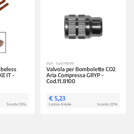
SGR - Cod.118100
ubeless
Valvola per Bombolette CO2
KE IT -
Aria Compressa GRYP -
Cod.11.8100
€ 5,23
Sconto 15%
Listino
€ 6,54
Sconto 20%