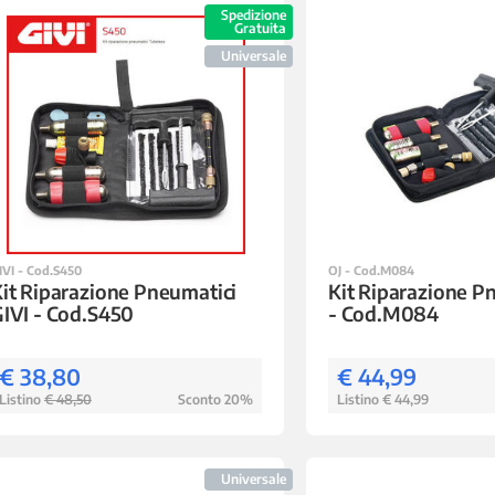
Spedizione
Gratuita
Universale
IVI - Cod.S450
OJ - Cod.M084
it Riparazione Pneumatici
Kit Riparazione P
IVI - Cod.S450
- Cod.M084
€ 38,80
€ 44,99
Listino
€ 48,50
Sconto 20%
Listino € 44,99
Universale