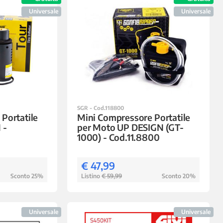
Universale
Universale
SGR - Cod.118800
Portatile
Mini Compressore Portatile
 -
per Moto UP DESIGN (GT-
1000) - Cod.11.8800
€ 47,99
Sconto 25%
Listino
€ 59,99
Sconto 20%
Universale
Universale