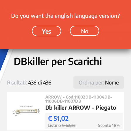
Do you want the english language version?
Yes
No
Ricambi › Scarico › DBkiller per Scarichi
DBkiller per Scarichi
Risultati:
436 di 436
Ordina per:
Nome
ARROW - Cod.11002DB-11004DB-
11006DB-11007DB
Db killer ARROW - Piegato
€ 51,02
Listino
€ 62,22
Sconto 18%