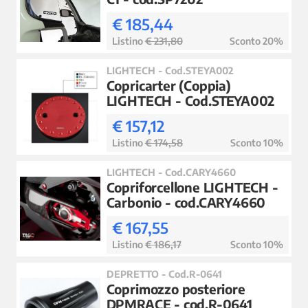
€ 185,44
Listino
€ 231,80
Sconto 20%
LIGHTECH - Cod.STEYA002
Copricarter (Coppia)
LIGHTECH - Cod.STEYA002
€ 157,12
Listino
€ 174,58
Sconto 10%
LIGHTECH - Cod.CARY4660
Copriforcellone LIGHTECH -
Carbonio - cod.CARY4660
€ 167,55
Listino
€ 186,17
Sconto 10%
DEPRETTO - Cod.R-0641
Coprimozzo posteriore
DPMRACE - cod.R-0641