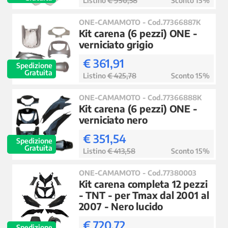
Listino
€ 950,38
Sconto 15%
ONE-CAMAMOTO - Cod.77366887K
Kit carena (6 pezzi) ONE -
verniciato grigio
€ 361,91
Spedizione
Gratuita
Listino
€ 425,78
Sconto 15%
ONE-CAMAMOTO - Cod.77366888K
Kit carena (6 pezzi) ONE -
verniciato nero
€ 351,54
Spedizione
Gratuita
Listino
€ 413,58
Sconto 15%
ONE-CAMAMOTO - Cod.77380003
Kit carena completa 12 pezzi
- TNT - per Tmax dal 2001 al
2007 - Nero lucido
€ 720,72
Spedizione