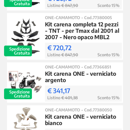
Gratuita
Listino
€ 847,90
Sconto 15%
ONE-CAMAMOTO - Cod.77380005
Kit carena completa 12 pezzi
- TNT - per Tmax dal 2001 al
2007 - Nero opaco MBL2
€ 720,72
Spedizione
Gratuita
Listino
€ 847,90
Sconto 15%
ONE-CAMAMOTO - Cod.77366851
Kit carena ONE - verniciato
argento
€ 341,17
Spedizione
Gratuita
Listino
€ 401,38
Sconto 15%
ONE-CAMAMOTO - Cod.77380050
Kit carena ONE - verniciato
bianco