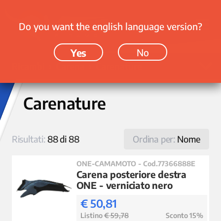
Do you want the english language version?
Yes
No
Ricambi › Carena › Carenature
Carenature
Risultati:
88 di 88
Ordina per:
Nome
ONE-CAMAMOTO - Cod.77366888E
Carena posteriore destra
ONE - verniciato nero
€ 50,81
Listino
€ 59,78
Sconto 15%