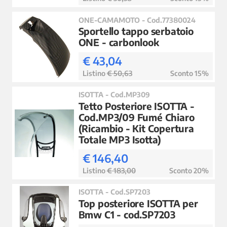
ONE-CAMAMOTO - Cod.77380024
Sportello tappo serbatoio
ONE - carbonlook
€ 43,04
Listino
€ 50,63
Sconto 15%
ISOTTA - Cod.MP309
Tetto Posteriore ISOTTA -
Cod.MP3/09 Fumé Chiaro
(Ricambio - Kit Copertura
Totale MP3 Isotta)
€ 146,40
Listino
€ 183,00
Sconto 20%
ISOTTA - Cod.SP7203
Top posteriore ISOTTA per
Bmw C1 - cod.SP7203