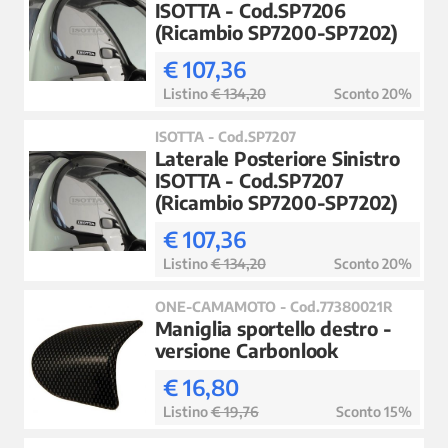
ISOTTA - Cod.SP7206
(Ricambio SP7200-SP7202)
€ 107,36
Listino
€ 134,20
Sconto 20%
ISOTTA - Cod.SP7207
Laterale Posteriore Sinistro
ISOTTA - Cod.SP7207
(Ricambio SP7200-SP7202)
€ 107,36
Listino
€ 134,20
Sconto 20%
ONE-CAMAMOTO - Cod.77380021R
Maniglia sportello destro -
versione Carbonlook
€ 16,80
Listino
€ 19,76
Sconto 15%