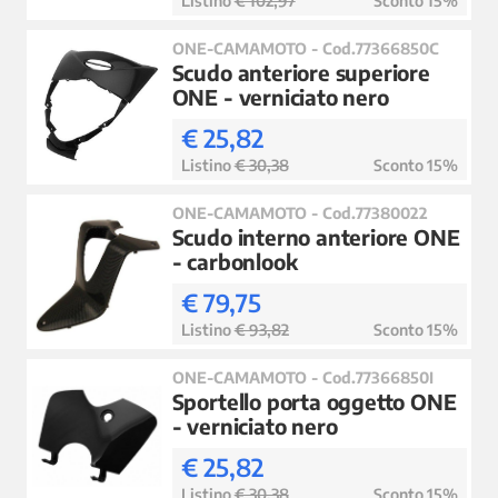
Listino
€ 102,97
Sconto 15%
ONE-CAMAMOTO - Cod.77366850C
Scudo anteriore superiore
ONE - verniciato nero
€ 25,82
Listino
€ 30,38
Sconto 15%
ONE-CAMAMOTO - Cod.77380022
Scudo interno anteriore ONE
- carbonlook
€ 79,75
Listino
€ 93,82
Sconto 15%
ONE-CAMAMOTO - Cod.77366850I
Sportello porta oggetto ONE
- verniciato nero
€ 25,82
Listino
€ 30,38
Sconto 15%