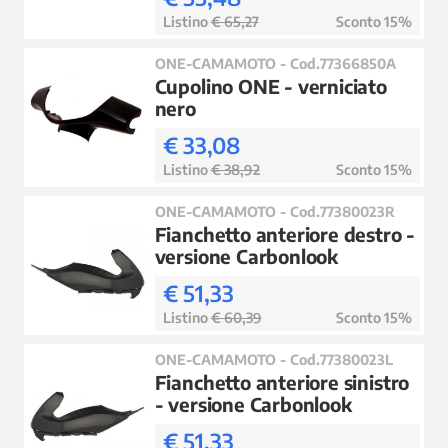
Listino
€ 65,27
Sconto 15%
ONE-CAMAMOTO - Cod.77366850A
Cupolino ONE - verniciato
nero
€ 33,08
Listino
€ 38,92
Sconto 15%
ONE-CAMAMOTO - Cod.77380023R
Fianchetto anteriore destro -
versione Carbonlook
€ 51,33
Listino
€ 60,39
Sconto 15%
ONE-CAMAMOTO - Cod.77380023L
Fianchetto anteriore sinistro
- versione Carbonlook
€ 51,33