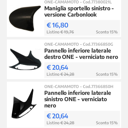
ONE-CAMAMOTO - Cod.77380021L
Maniglia sportello sinistro -
versione Carbonlook
€ 16,80
Listino
€ 19,76
Sconto 15%
ONE-CAMAMOTO - Cod.77366850G
Pannello inferiore laterale
destro ONE - verniciato nero
€ 20,64
Listino
€ 24,28
Sconto 15%
ONE-CAMAMOTO - Cod.77366850H
Pannello inferiore laterale
sinistro ONE - verniciato
nero
€ 20,64
Listino
€ 24,28
Sconto 15%