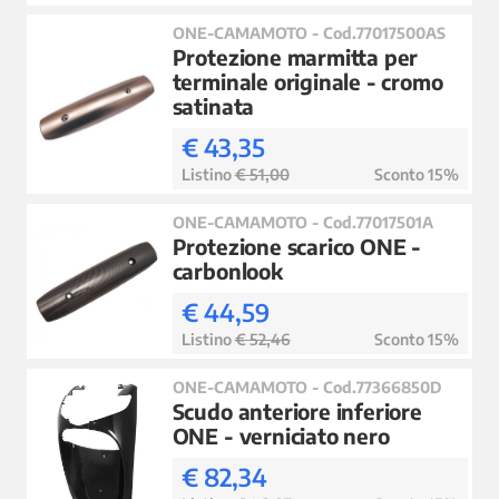
ONE-CAMAMOTO - Cod.77017500AS
Protezione marmitta per
terminale originale - cromo
satinata
€ 43,35
Listino
€ 51,00
Sconto 15%
ONE-CAMAMOTO - Cod.77017501A
Protezione scarico ONE -
carbonlook
€ 44,59
Listino
€ 52,46
Sconto 15%
ONE-CAMAMOTO - Cod.77366850D
Scudo anteriore inferiore
ONE - verniciato nero
€ 82,34