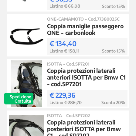
Listino
€ 66,98
Sconto 15%
ONE-CAMAMOTO - Cod.77380025C
Coppia maniglie passeggero
ONE - carbonlook
€ 134,40
Listino
€ 158,11
Sconto 15%
ISOTTA - Cod.SP7201
Coppia protezioni laterali
anteriori ISOTTA per Bmw C1
- cod.SP7201
€ 229,36
Spedizione
Gratuita
Listino
€ 286,70
Sconto 20%
ISOTTA - Cod.SP7202
Coppia protezioni laterali
posteriori ISOTTA per Bmw
C1 - cod.SP7202