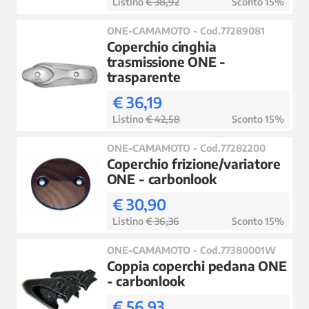
Listino
€ 38,92
Sconto 15%
ONE-CAMAMOTO - Cod.77289081
Coperchio cinghia
trasmissione ONE -
trasparente
€ 36,19
Listino
€ 42,58
Sconto 15%
ONE-CAMAMOTO - Cod.77282200
Coperchio frizione/variatore
ONE - carbonlook
€ 30,90
Listino
€ 36,36
Sconto 15%
ONE-CAMAMOTO - Cod.77380001W
Coppia coperchi pedana ONE
- carbonlook
€ 56,93