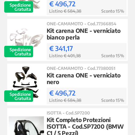
€ 496,72
Spedizione
Gratuita
Listino
€ 584,38
Sconto 15%
ONE-CAMAMOTO - Cod.77366854
Kit carena ONE - verniciato
bianco perla
€ 341,17
Spedizione
Gratuita
Listino
€ 401,38
Sconto 15%
ONE-CAMAMOTO - Cod.77380051
Kit carena ONE - verniciato
nero
€ 496,72
Spedizione
Gratuita
Listino
€ 584,38
Sconto 15%
ISOTTA - Cod.SP7200
Kit Completo Protezioni
ISOTTA - Cod.SP7200 (BMW
C1 / 5 Pezzi)