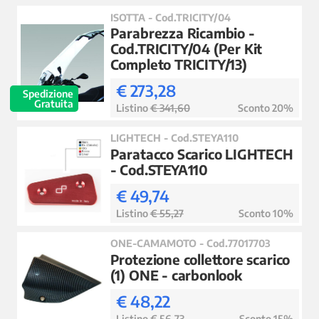
ISOTTA - Cod.TRICITY/04
Parabrezza Ricambio -
Cod.TRICITY/04 (Per Kit
Completo TRICITY/13)
€ 273,28
Spedizione
Gratuita
Listino
€ 341,60
Sconto 20%
LIGHTECH - Cod.STEYA110
Paratacco Scarico LIGHTECH
- Cod.STEYA110
€ 49,74
Listino
€ 55,27
Sconto 10%
ONE-CAMAMOTO - Cod.77017703
Protezione collettore scarico
(1) ONE - carbonlook
€ 48,22
Listino
€ 56,73
Sconto 15%