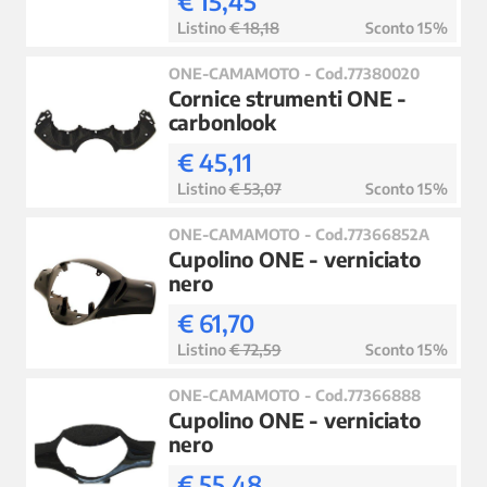
€ 15,45
Listino
€ 18,18
Sconto 15%
ONE-CAMAMOTO - Cod.77380020
Cornice strumenti ONE -
carbonlook
€ 45,11
Listino
€ 53,07
Sconto 15%
ONE-CAMAMOTO - Cod.77366852A
Cupolino ONE - verniciato
nero
€ 61,70
Listino
€ 72,59
Sconto 15%
ONE-CAMAMOTO - Cod.77366888
Cupolino ONE - verniciato
nero
€ 55,48