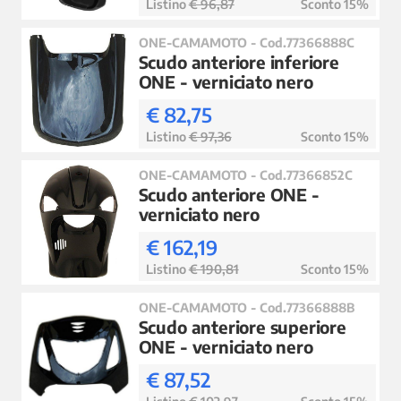
Listino
€ 96,87
Sconto 15%
ONE-CAMAMOTO - Cod.77366888C
Scudo anteriore inferiore
ONE - verniciato nero
€ 82,75
Listino
€ 97,36
Sconto 15%
ONE-CAMAMOTO - Cod.77366852C
Scudo anteriore ONE -
verniciato nero
€ 162,19
Listino
€ 190,81
Sconto 15%
ONE-CAMAMOTO - Cod.77366888B
Scudo anteriore superiore
ONE - verniciato nero
€ 87,52