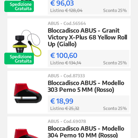
€ 96,03
Spedizione
Gratuita
Listino
€ 128,04
Sconto 25%
ABUS - Cod.56564
Bloccadisco ABUS - Granit
Victory X-Plus 68 Yellow Roll
Up (Giallo)
€ 100,60
Spedizione
Gratuita
Listino
€ 134,14
Sconto 25%
ABUS - Cod.87333
Bloccadisco ABUS - Modello
303 Perno 5 MM (Rosso)
€ 18,99
Listino
€ 25,32
Sconto 25%
ABUS - Cod.69078
Bloccadisco ABUS - Modello
304 Perno 10 MM (Rosso)