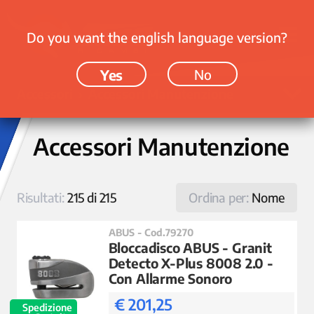
Do you want the english language version?
Yes
No
Accessori › Accessori Manutenzione
Accessori Manutenzione
Risultati:
215 di 215
Ordina per:
Nome
ABUS - Cod.79270
Bloccadisco ABUS - Granit
Detecto X-Plus 8008 2.0 -
Con Allarme Sonoro
€ 201,25
Spedizione