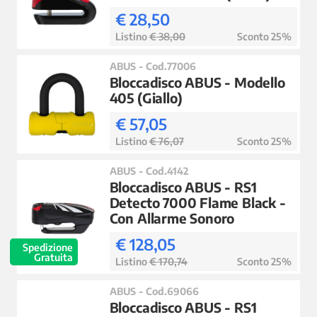
€ 28,50
Listino
€ 38,00
Sconto 25%
ABUS - Cod.77006
Bloccadisco ABUS - Modello
405 (Giallo)
€ 57,05
Listino
€ 76,07
Sconto 25%
ABUS - Cod.4142
Bloccadisco ABUS - RS1
Detecto 7000 Flame Black -
Con Allarme Sonoro
€ 128,05
Spedizione
Gratuita
Listino
€ 170,74
Sconto 25%
ABUS - Cod.69066
Bloccadisco ABUS - RS1