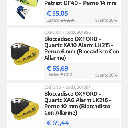
Patriot OF40 - Perno 14 mm
€ 55,05
Listino
€ 68,81
Sconto 20%
OXFORD - Cod.C801856
Bloccadisco OXFORD -
Quartz XA10 Alarm LK215 -
Perno 6 mm (Bloccadisco Con
Allarme)
€ 69,69
Listino
€ 87,11
Sconto 20%
OXFORD - Cod.C801857
Bloccadisco OXFORD -
Quartz XA6 Alarm LK216 -
Perno 10 mm (Bloccadisco
Con Allarme)
€ 69,44