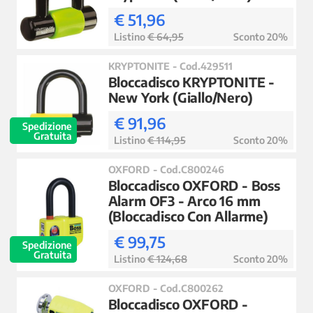
€ 51,96
Listino
€ 64,95
Sconto 20%
KRYPTONITE - Cod.429511
Bloccadisco KRYPTONITE -
New York (Giallo/Nero)
€ 91,96
Spedizione
Gratuita
Listino
€ 114,95
Sconto 20%
OXFORD - Cod.C800246
Bloccadisco OXFORD - Boss
Alarm OF3 - Arco 16 mm
(Bloccadisco Con Allarme)
€ 99,75
Spedizione
Gratuita
Listino
€ 124,68
Sconto 20%
OXFORD - Cod.C800262
Bloccadisco OXFORD -