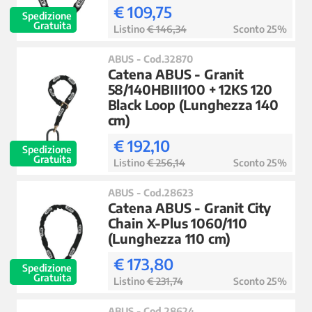
€ 109,75
Spedizione
Gratuita
Listino
€ 146,34
Sconto 25%
ABUS - Cod.32870
Catena ABUS - Granit
58/140HBIII100 + 12KS 120
Black Loop (Lunghezza 140
cm)
€ 192,10
Spedizione
Gratuita
Listino
€ 256,14
Sconto 25%
ABUS - Cod.28623
Catena ABUS - Granit City
Chain X-Plus 1060/110
(Lunghezza 110 cm)
€ 173,80
Spedizione
Gratuita
Listino
€ 231,74
Sconto 25%
ABUS - Cod.28624