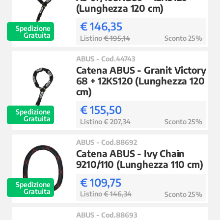
(Lunghezza 120 cm)
€ 146,35
Spedizione
Gratuita
Listino
€ 195,14
Sconto 25%
ABUS - Cod.44743
Catena ABUS - Granit Victory
68 + 12KS120 (Lunghezza 120
cm)
€ 155,50
Spedizione
Gratuita
Listino
€ 207,34
Sconto 25%
ABUS - Cod.88692
Catena ABUS - Ivy Chain
9210/110 (Lunghezza 110 cm)
€ 109,75
Spedizione
Gratuita
Listino
€ 146,34
Sconto 25%
ABUS - Cod.88693