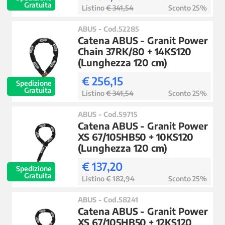
Gratuita
Listino
€ 341,54
Sconto 25%
ABUS - Cod.52285
Catena ABUS - Granit Power
Chain 37RK/80 + 14KS120
(Lunghezza 120 cm)
€ 256,15
Spedizione
Gratuita
Listino
€ 341,54
Sconto 25%
ABUS - Cod.59715
Catena ABUS - Granit Power
XS 67/105HB50 + 10KS120
(Lunghezza 120 cm)
€ 137,20
Spedizione
Gratuita
Listino
€ 182,94
Sconto 25%
ABUS - Cod.58241
Catena ABUS - Granit Power
XS 67/105HB50 + 12KS120