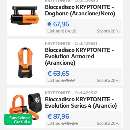
KRYPTONITE - Cod.429530
Bloccadisco KRYPTONITE -
Dogbone (Arancione/Nero)
€ 67,96
Listino
€ 84,95
Sconto 20%
KRYPTONITE - Cod.429531
Bloccadisco KRYPTONITE -
Evolution Armored
(Arancione)
€ 63,65
Listino
€ 79,57
Sconto 20%
KRYPTONITE - Cod.429512
Bloccadisco KRYPTONITE -
Evolution Series 4 (Arancio)
€ 87,96
Spedizione
Gratuita
Listino
€ 109,95
Sconto 20%