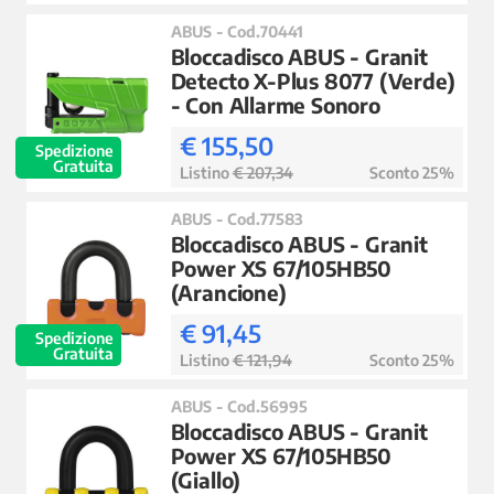
ABUS - Cod.70441
Bloccadisco ABUS - Granit
Detecto X-Plus 8077 (Verde)
- Con Allarme Sonoro
€ 155,50
Spedizione
Gratuita
Listino
€ 207,34
Sconto 25%
ABUS - Cod.77583
Bloccadisco ABUS - Granit
Power XS 67/105HB50
(Arancione)
€ 91,45
Spedizione
Gratuita
Listino
€ 121,94
Sconto 25%
ABUS - Cod.56995
Bloccadisco ABUS - Granit
Power XS 67/105HB50
(Giallo)