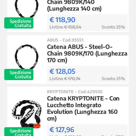
Chain 9809K/140
(Lunghezza 140 cm)
€ 118,90
Spedizione
Gratuita
Listino
€ 158,54
Sconto 25%
ABUS - Cod.95551
Catena ABUS - Steel-O-
Chain 9809K/170 (Lunghezza
170 cm)
€ 128,05
Spedizione
Gratuita
Listino
€ 170,74
Sconto 25%
KRYPTONITE - Cod.429505
Catena KRYPTONITE - Con
Lucchetto Integrato
Evolution (Lunghezza 160
cm)
€ 127,96
Spedizione
Gratuita