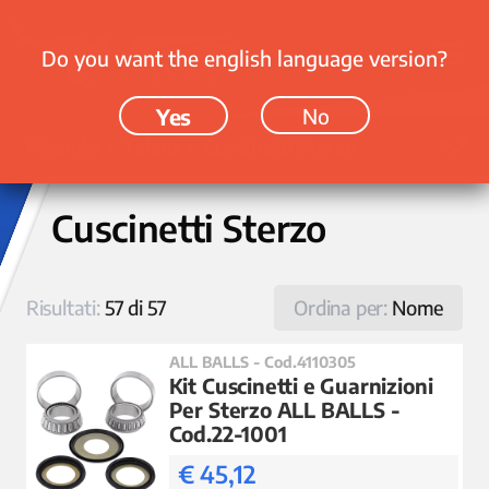
Do you want the english language version?
Yes
No
Ricambi › Telaio › Cuscinetti Sterzo
Cuscinetti Sterzo
Risultati:
57 di 57
Ordina per:
Nome
ALL BALLS - Cod.4110305
Kit Cuscinetti e Guarnizioni
Per Sterzo ALL BALLS -
Cod.22-1001
€ 45,12