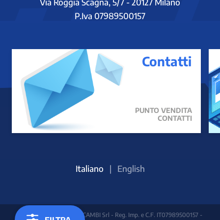
Via Roggia Scagna, 5/7 - 20127 Milano
P.Iva 07989500157
Contatti
PUNTO VENDITA
CONTATTI
Italiano
|
English
Copyright 2023 TAGO RICAMBI Srl - Reg. Imp. e C.F. IT07989500157 -
FILTRA