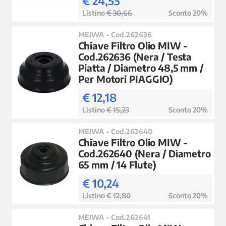
€ 24,53
Listino
€ 30,66
Sconto 20%
MEIWA - Cod.262636
Chiave Filtro Olio MIW -
Cod.262636 (Nera / Testa
Piatta / Diametro 48,5 mm /
Per Motori PIAGGIO)
€ 12,18
Listino
€ 15,23
Sconto 20%
MEIWA - Cod.262640
Chiave Filtro Olio MIW -
Cod.262640 (Nera / Diametro
65 mm / 14 Flute)
€ 10,24
Listino
€ 12,80
Sconto 20%
MEIWA - Cod.262641