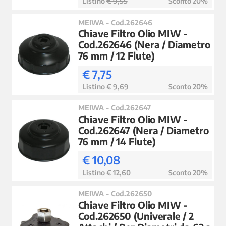
Listino
€ 9,55
Sconto 20%
MEIWA - Cod.262646
Chiave Filtro Olio MIW -
Cod.262646 (Nera / Diametro
76 mm / 12 Flute)
€ 7,75
Listino
€ 9,69
Sconto 20%
MEIWA - Cod.262647
Chiave Filtro Olio MIW -
Cod.262647 (Nera / Diametro
76 mm / 14 Flute)
€ 10,08
Listino
€ 12,60
Sconto 20%
MEIWA - Cod.262650
Chiave Filtro Olio MIW -
Cod.262650 (Univerale / 2