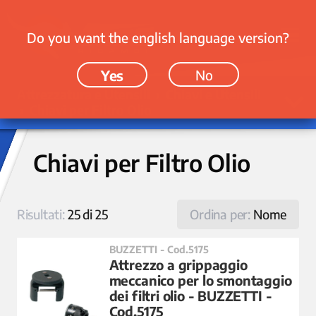
Do you want the english language version?
Yes
No
Attrezzatura e Utensili › Chiavi e Utensili
› Chiavi per Filtro Olio
Chiavi per Filtro Olio
Risultati:
25 di 25
Ordina per:
Nome
BUZZETTI - Cod.5175
Attrezzo a grippaggio
meccanico per lo smontaggio
dei filtri olio - BUZZETTI -
Cod.5175