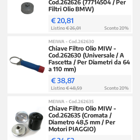
Cod.262626 (77714504 / Per
Filtri Olio BMW)
€ 20,81
Listino
€ 26,01
Sconto 20%
MEIWA - Cod.262630
Chiave Filtro Olio MIW -
Cod.262630 (Universale / A
Fascetta / Per Diametri da 64
a 110 mm)
€ 38,87
Listino
€ 48,59
Sconto 20%
MEIWA - Cod.262635
Chiave Filtro Olio MIW -
Cod.262635 (Cromata /
Diametro 48,5 mm / Per
Motori PIAGGIO)