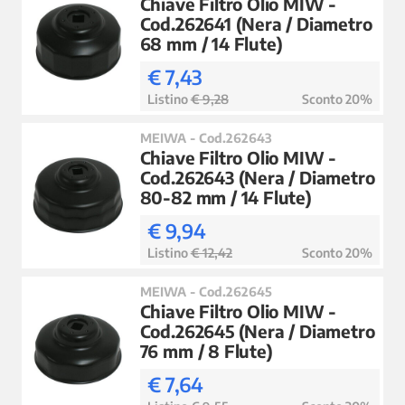
Chiave Filtro Olio MIW -
Cod.262641 (Nera / Diametro
68 mm / 14 Flute)
€ 7,43
Listino
€ 9,28
Sconto 20%
MEIWA - Cod.262643
Chiave Filtro Olio MIW -
Cod.262643 (Nera / Diametro
80-82 mm / 14 Flute)
€ 9,94
Listino
€ 12,42
Sconto 20%
MEIWA - Cod.262645
Chiave Filtro Olio MIW -
Cod.262645 (Nera / Diametro
76 mm / 8 Flute)
€ 7,64