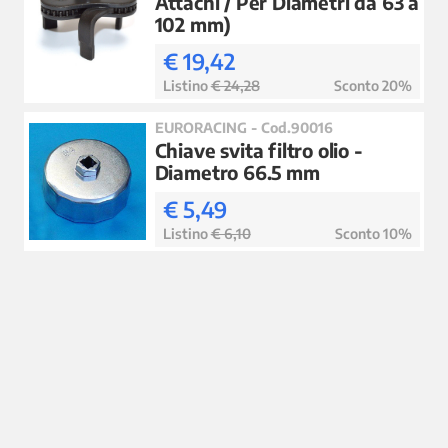
Attachi / Per Diametri da 63 a
102 mm)
€ 19,42
Listino
€ 24,28
Sconto 20%
EURORACING - Cod.90016
Chiave svita filtro olio -
Diametro 66.5 mm
€ 5,49
Listino
€ 6,10
Sconto 10%