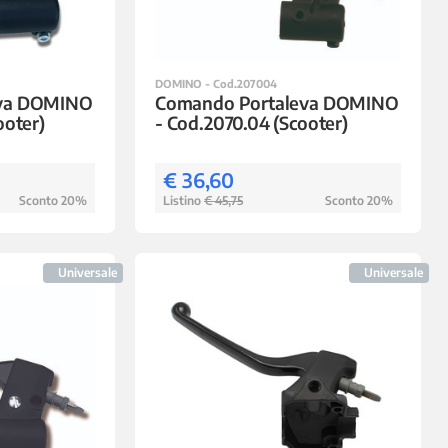
DOMINO - Cod.207004
eva DOMINO
Comando Portaleva DOMINO
ooter)
- Cod.2070.04 (Scooter)
€ 36,60
Sconto 20%
Listino
€ 45,75
Sconto 20%
Universale
Universale