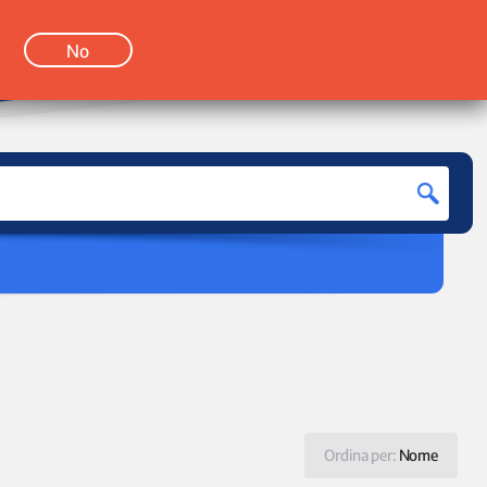
LOGIN
No
Ordina per:
Nome