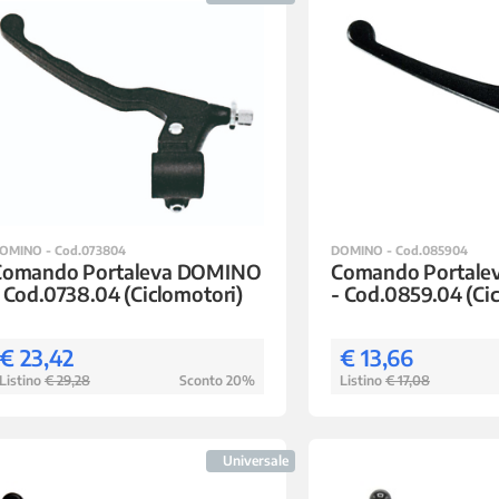
OMINO - Cod.073804
DOMINO - Cod.085904
Comando Portaleva DOMINO
Comando Portal
 Cod.0738.04 (Ciclomotori)
- Cod.0859.04 (Ci
€ 23,42
€ 13,66
Listino
€ 29,28
Sconto 20%
Listino
€ 17,08
Universale