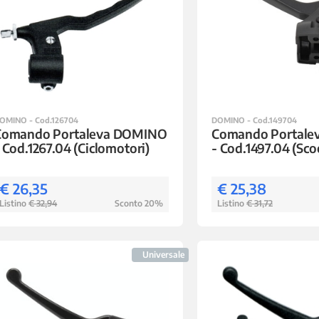
OMINO - Cod.126704
DOMINO - Cod.149704
Comando Portaleva DOMINO
Comando Portal
 Cod.1267.04 (Ciclomotori)
- Cod.1497.04 (Sco
€ 26,35
€ 25,38
Listino
€ 32,94
Sconto 20%
Listino
€ 31,72
Universale