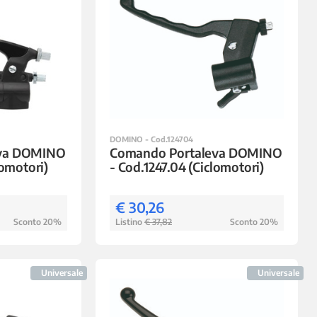
DOMINO - Cod.124704
eva DOMINO
Comando Portaleva DOMINO
lomotori)
- Cod.1247.04 (Ciclomotori)
€ 30,26
Sconto 20%
Listino
€ 37,82
Sconto 20%
Universale
Universale