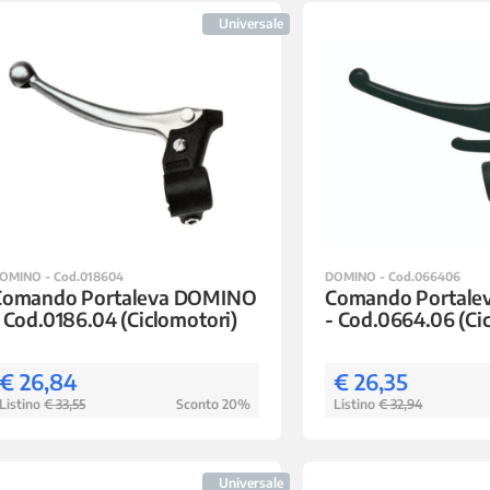
Universale
OMINO - Cod.018604
DOMINO - Cod.066406
Comando Portaleva DOMINO
Comando Portal
 Cod.0186.04 (Ciclomotori)
- Cod.0664.06 (Ci
€ 26,84
€ 26,35
Listino
€ 33,55
Sconto 20%
Listino
€ 32,94
Universale