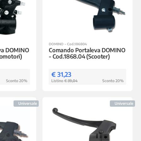
DOMINO - Cod.186804
eva DOMINO
Comando Portaleva DOMINO
lomotori)
- Cod.1868.04 (Scooter)
€ 31,23
Sconto 20%
Listino
€ 39,04
Sconto 20%
Universale
Universale