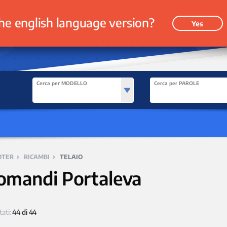
he english language version?
Yes
Cerca per MODELLO
Cerca per PAROLE
›
›
OTER
RICAMBI
TELAIO
omandi Portaleva
tati:
44 di 44