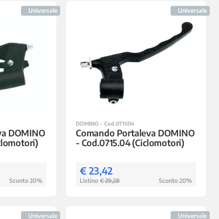
Universale
Universale
DOMINO - Cod.071504
eva DOMINO
Comando Portaleva DOMINO
clomotori)
- Cod.0715.04 (Ciclomotori)
€ 23,42
Sconto 20%
Listino
€ 29,28
Sconto 20%
Universale
Universale