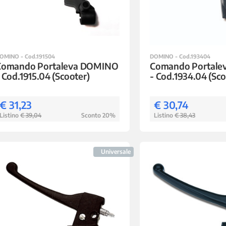
OMINO - Cod.191504
DOMINO - Cod.193404
Comando Portaleva DOMINO
Comando Portal
 Cod.1915.04 (Scooter)
- Cod.1934.04 (Sco
€ 31,23
€ 30,74
Listino
€ 39,04
Sconto 20%
Listino
€ 38,43
Universale