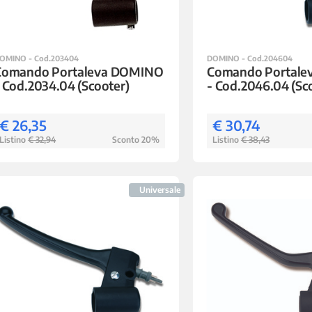
OMINO - Cod.203404
DOMINO - Cod.204604
Comando Portaleva DOMINO
Comando Portal
 Cod.2034.04 (Scooter)
- Cod.2046.04 (Sc
€ 26,35
€ 30,74
Listino
€ 32,94
Sconto 20%
Listino
€ 38,43
Universale