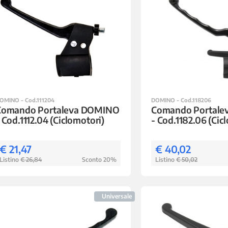
OMINO - Cod.111204
DOMINO - Cod.118206
Comando Portaleva DOMINO
Comando Portal
 Cod.1112.04 (Ciclomotori)
- Cod.1182.06 (Cic
€ 21,47
€ 40,02
Listino
€ 26,84
Sconto 20%
Listino
€ 50,02
Universale