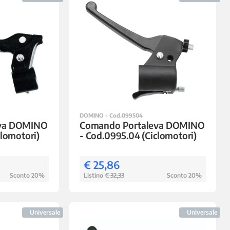
DOMINO - Cod.099504
eva DOMINO
Comando Portaleva DOMINO
clomotori)
- Cod.0995.04 (Ciclomotori)
€ 25,86
Sconto 20%
Listino
€ 32,33
Sconto 20%
Universale
Universale