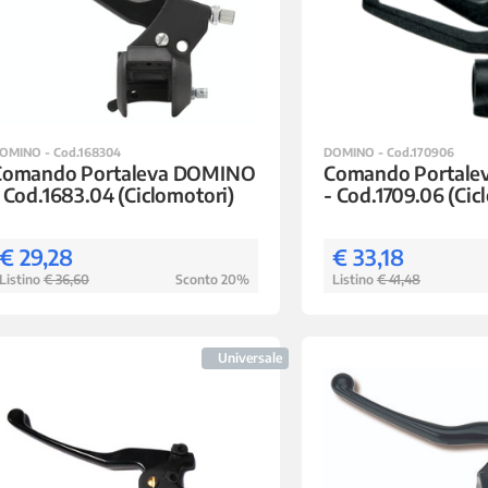
OMINO - Cod.168304
DOMINO - Cod.170906
Comando Portaleva DOMINO
Comando Portal
 Cod.1683.04 (Ciclomotori)
- Cod.1709.06 (Cic
€ 29,28
€ 33,18
Listino
€ 36,60
Sconto 20%
Listino
€ 41,48
Universale