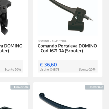
DOMINO - Cod.167104
eva DOMINO
Comando Portaleva DOMINO
oter)
- Cod.1671.04 (Scooter)
€ 36,60
Sconto 20%
Listino
€ 45,75
Sconto 20%
Universale
Universale