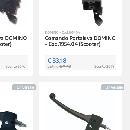
DOMINO - Cod.195404
eva DOMINO
Comando Portaleva DOMINO
oter)
- Cod.1954.04 (Scooter)
€ 33,18
Sconto 20%
Listino
€ 41,48
Sconto 20%
Universale
Universale