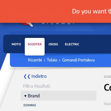
Do you want t
MOTO
SCOOTER
CROSS
ELECTRIC
Ricambi › Telaio › Comandi Portaleva
❮❮ Indietro
SCO
C
Filtra Risultati
Brand
Risul
DOMINO