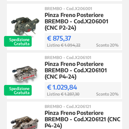
BREMBO - Cod.X206001
Pinza Freno Posteriore
BREMBO - Cod.X206001
(CNC P2-24)
€ 875,37
Spedizione
Gratuita
Listino
€ 1.094,22
Sconto 20%
BREMBO - Cod.X206101
Pinza Freno Posteriore
BREMBO - Cod.X206101
(CNC P4-24)
€ 1.029,84
Spedizione
Gratuita
Listino
€ 1.287,30
Sconto 20%
BREMBO - Cod.X206121
Pinza Freno Posteriore
BREMBO - Cod.X206121 (CNC
P4-24)