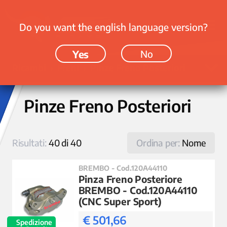
Do you want the english language version?
Yes
No
Ricambi › Freni › Pinze Freno Posteriori
Pinze Freno Posteriori
Risultati:
40 di 40
Ordina per:
Nome
BREMBO - Cod.120A44110
Pinza Freno Posteriore
BREMBO - Cod.120A44110
(CNC Super Sport)
€ 501,66
Spedizione