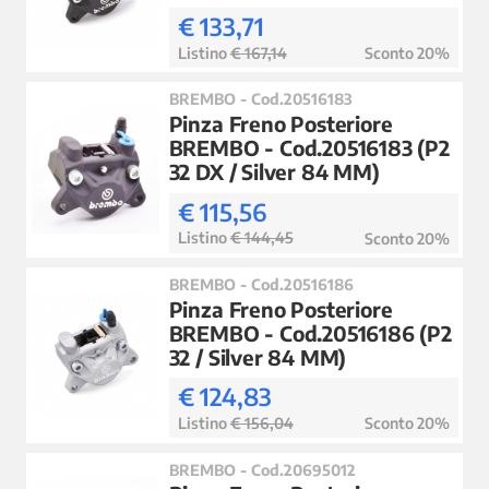
€ 133,71
Listino
€ 167,14
Sconto 20%
BREMBO - Cod.20516183
Pinza Freno Posteriore
BREMBO - Cod.20516183 (P2
32 DX / Silver 84 MM)
€ 115,56
Listino
€ 144,45
Sconto 20%
BREMBO - Cod.20516186
Pinza Freno Posteriore
BREMBO - Cod.20516186 (P2
32 / Silver 84 MM)
€ 124,83
Listino
€ 156,04
Sconto 20%
BREMBO - Cod.20695012