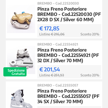
BREMBO - Cod.22520030
Pinza Freno Posteriore
BREMBO - Cod.22520030 (PF
2X28 D SX / Silver 60 MM)
€ 172,85
Listino
€ 216,06
Sconto 20%
BREMBO - Cod.22554921
Pinza Freno Posteriore
BREMBO - Cod.22554921 (PF
32 DX / Silver 70 MM)
€ 201,54
Spedizione
Gratuita
Listino
€ 251,93
Sconto 20%
BREMBO - Cod.22555057
Pinza Freno Posteriore
BREMBO - Cod.22555057 (PF
34 SX / Silver 70 MM)