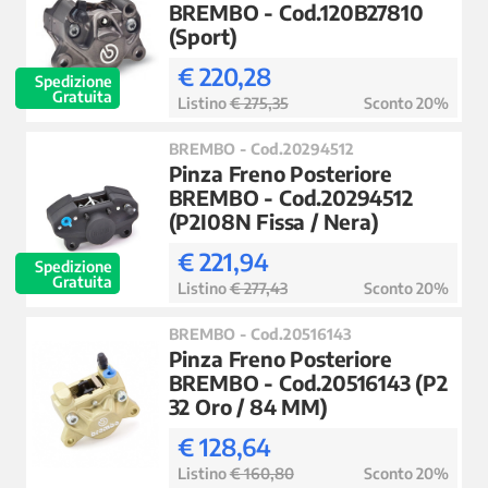
BREMBO - Cod.120B27810
(Sport)
€ 220,28
Spedizione
Gratuita
Listino
€ 275,35
Sconto 20%
BREMBO - Cod.20294512
Pinza Freno Posteriore
BREMBO - Cod.20294512
(P2I08N Fissa / Nera)
€ 221,94
Spedizione
Gratuita
Listino
€ 277,43
Sconto 20%
BREMBO - Cod.20516143
Pinza Freno Posteriore
BREMBO - Cod.20516143 (P2
32 Oro / 84 MM)
€ 128,64
Listino
€ 160,80
Sconto 20%