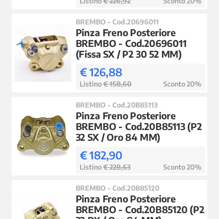
Listino
€ 226,92
Sconto 20%
BREMBO - Cod.20696011
Pinza Freno Posteriore
BREMBO - Cod.20696011
(Fissa SX / P2 30 52 MM)
€ 126,88
Listino
€ 158,60
Sconto 20%
BREMBO - Cod.20B85113
Pinza Freno Posteriore
BREMBO - Cod.20B85113 (P2
32 SX / Oro 84 MM)
€ 182,90
Listino
€ 228,63
Sconto 20%
BREMBO - Cod.20B85120
Pinza Freno Posteriore
BREMBO - Cod.20B85120 (P2