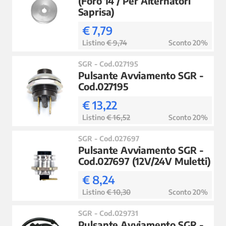
(Foro 14 / Per Alternatori
Saprisa)
€ 7,79
Listino
€ 9,74
Sconto 20%
SGR - Cod.027195
Pulsante Avviamento SGR -
Cod.027195
€ 13,22
Listino
€ 16,52
Sconto 20%
SGR - Cod.027697
Pulsante Avviamento SGR -
Cod.027697 (12V/24V Muletti)
€ 8,24
Listino
€ 10,30
Sconto 20%
SGR - Cod.029731
Pulsante Avviamento SGR -