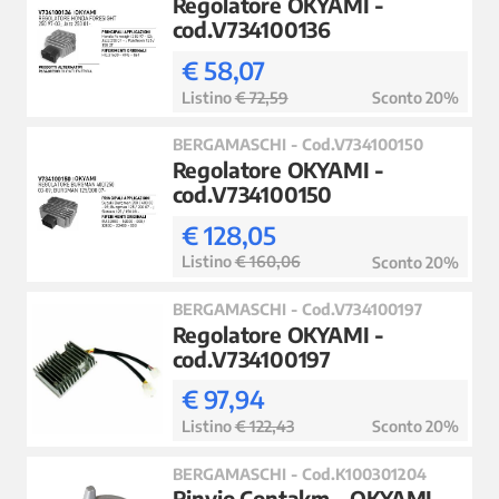
Regolatore OKYAMI -
cod.V734100136
€ 58,07
Listino
€ 72,59
Sconto 20%
BERGAMASCHI - Cod.V734100150
Regolatore OKYAMI -
cod.V734100150
€ 128,05
Listino
€ 160,06
Sconto 20%
BERGAMASCHI - Cod.V734100197
Regolatore OKYAMI -
cod.V734100197
€ 97,94
Listino
€ 122,43
Sconto 20%
BERGAMASCHI - Cod.K100301204
Rinvio Contakm - OKYAMI -