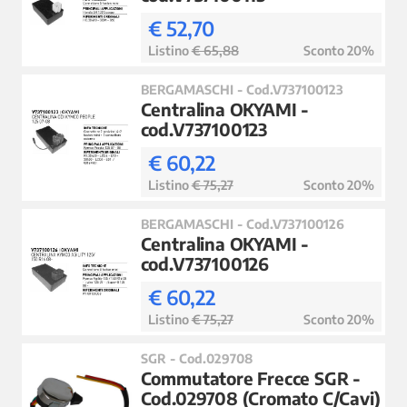
€ 52,70
Listino
€ 65,88
Sconto 20%
BERGAMASCHI - Cod.V737100123
Centralina OKYAMI -
cod.V737100123
€ 60,22
Listino
€ 75,27
Sconto 20%
BERGAMASCHI - Cod.V737100126
Centralina OKYAMI -
cod.V737100126
€ 60,22
Listino
€ 75,27
Sconto 20%
SGR - Cod.029708
Commutatore Frecce SGR -
Cod.029708 (Cromato C/Cavi)