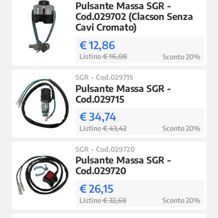
Pulsante Massa SGR -
Cod.029702 (Clacson Senza
Cavi Cromato)
€ 12,86
Listino
€ 16,08
Sconto 20%
SGR - Cod.029715
Pulsante Massa SGR -
Cod.029715
€ 34,74
Listino
€ 43,42
Sconto 20%
SGR - Cod.029720
Pulsante Massa SGR -
Cod.029720
€ 26,15
Listino
€ 32,68
Sconto 20%