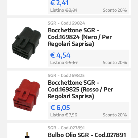
€ 2,41
Listino
€ 3,01
Sconto 20%
SGR - Cod.169824
Bocchettone SGR -
Cod.169824 (Nero / Per
Regolari Saprisa)
€ 4,54
Listino
€ 5,67
Sconto 20%
SGR - Cod.169825
Bocchettone SGR -
Cod.169825 (Rosso / Per
Regolari Saprisa)
€ 6,05
Listino
€ 7,56
Sconto 20%
SGR - Cod.027891
Bulbo Olio SGR - Cod.027891