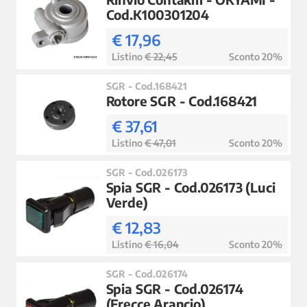
Cod.K100301204
€ 17,96
Listino
€ 22,45
Sconto 20%
SGR - Cod.168421
Rotore SGR - Cod.168421
€ 37,61
Listino
€ 47,01
Sconto 20%
SGR - Cod.026173
Spia SGR - Cod.026173 (Luci
Verde)
€ 12,83
Listino
€ 16,04
Sconto 20%
SGR - Cod.026174
Spia SGR - Cod.026174
(Frecce Arancio)