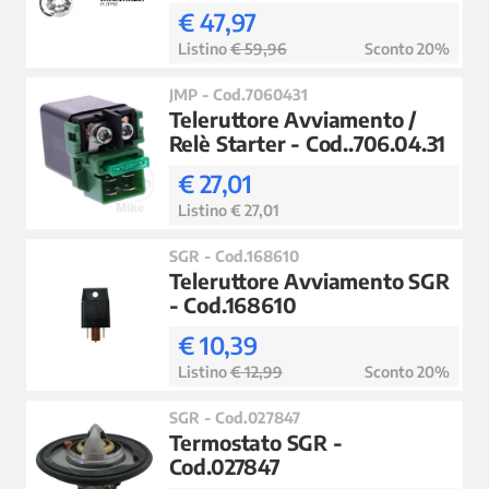
€ 47,97
Listino
€ 59,96
Sconto 20%
JMP - Cod.7060431
Teleruttore Avviamento /
Relè Starter - Cod..706.04.31
€ 27,01
Listino € 27,01
SGR - Cod.168610
Teleruttore Avviamento SGR
- Cod.168610
€ 10,39
Listino
€ 12,99
Sconto 20%
SGR - Cod.027847
Termostato SGR -
Cod.027847