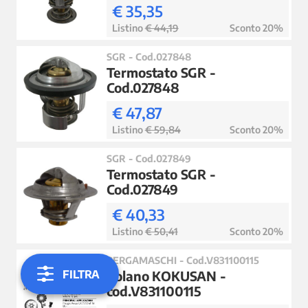
€ 35,35
Listino
€ 44,19
Sconto 20%
SGR - Cod.027848
Termostato SGR -
Cod.027848
€ 47,87
Listino
€ 59,84
Sconto 20%
SGR - Cod.027849
Termostato SGR -
Cod.027849
€ 40,33
Listino
€ 50,41
Sconto 20%
BERGAMASCHI - Cod.V831100115
FILTRA
Volano KOKUSAN -
cod.V831100115