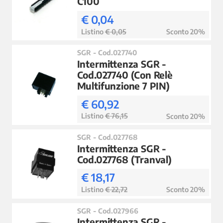
C100
€ 0,04
Listino
€ 0,05
Sconto 20%
SGR - Cod.027740
Intermittenza SGR -
Cod.027740 (Con Relè
Multifunzione 7 PIN)
€ 60,92
Listino
€ 76,15
Sconto 20%
SGR - Cod.027768
Intermittenza SGR -
Cod.027768 (Tranval)
€ 18,17
Listino
€ 22,72
Sconto 20%
SGR - Cod.027966
Intermittenza SGR -