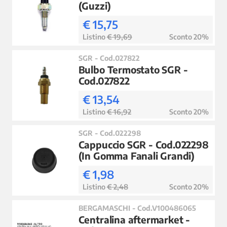
(Guzzi)
€ 15,75
Listino
€ 19,69
Sconto 20%
SGR - Cod.027822
Bulbo Termostato SGR -
Cod.027822
€ 13,54
Listino
€ 16,92
Sconto 20%
SGR - Cod.022298
Cappuccio SGR - Cod.022298
(In Gomma Fanali Grandi)
€ 1,98
Listino
€ 2,48
Sconto 20%
BERGAMASCHI - Cod.V100486065
Centralina aftermarket -