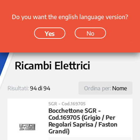
Do you want the english language version?
Yes
No
Ricambi › Elettrico › Ricambi Elettrici
Ricambi Elettrici
Risultati:
94 di 94
Ordina per:
Nome
SGR - Cod.169705
Bocchettone SGR -
Cod.169705 (Grigio / Per
Regolari Saprisa / Faston
Grandi)