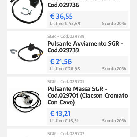
Cod.029736
€ 36,55
Listino
€ 45,69
Sconto 20%
SGR - Cod.029739
Pulsante Avviamento SGR -
Cod.029739
€ 21,56
Listino
€ 26,95
Sconto 20%
SGR - Cod.029701
Pulsante Massa SGR -
Cod.029701 (Clacson Cromato
Con Cavo)
€ 13,21
Listino
€ 16,51
Sconto 20%
SGR - Cod.029702