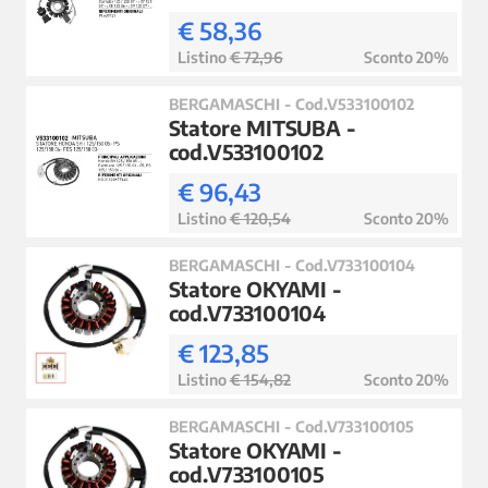
€ 58,36
Listino
€ 72,96
Sconto 20%
BERGAMASCHI - Cod.V533100102
Statore MITSUBA -
cod.V533100102
€ 96,43
Listino
€ 120,54
Sconto 20%
BERGAMASCHI - Cod.V733100104
Statore OKYAMI -
cod.V733100104
€ 123,85
Listino
€ 154,82
Sconto 20%
BERGAMASCHI - Cod.V733100105
Statore OKYAMI -
cod.V733100105