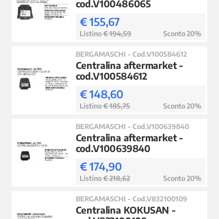
cod.V100486065
€ 155,67
Listino
€ 194,59
Sconto 20%
BERGAMASCHI - Cod.V100584612
Centralina aftermarket -
cod.V100584612
€ 148,60
Listino
€ 185,75
Sconto 20%
BERGAMASCHI - Cod.V100639840
Centralina aftermarket -
cod.V100639840
€ 174,90
Listino
€ 218,62
Sconto 20%
BERGAMASCHI - Cod.V832100109
Centralina KOKUSAN -