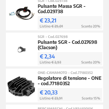
SGR - Cod.029738
Pulsante Massa SGR -
Cod.029738
€ 23,21
Listino
€ 29,01
Sconto 20%
SGR - Cod.027698
Pulsante SGR - Cod.027698
(Clacson)
€ 2,34
Listino
€ 2,93
Sconto 20%
ONE-CAMAMOTO - Cod.77180352
Regolatore di tensione - ONE
- cod.77180352
€ 20,33
Listino
€ 23,91
Sconto 15%
BERGAMASCHI - Cod.V834100106