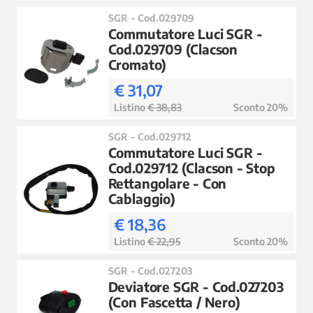
SGR - Cod.029709
Commutatore Luci SGR -
Cod.029709 (Clacson
Cromato)
€ 31,07
Listino
€ 38,83
Sconto 20%
SGR - Cod.029712
Commutatore Luci SGR -
Cod.029712 (Clacson - Stop
Rettangolare - Con
Cablaggio)
€ 18,36
Listino
€ 22,95
Sconto 20%
SGR - Cod.027203
Deviatore SGR - Cod.027203
(Con Fascetta / Nero)