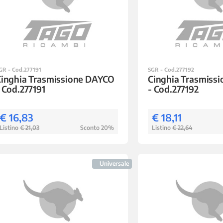
GR - Cod.277191
SGR - Cod.277192
Cinghia Trasmissione DAYCO
Cinghia Trasmiss
 Cod.277191
- Cod.277192
€ 16,83
€ 18,11
Listino
€ 21,03
Sconto 20%
Listino
€ 22,64
Universale