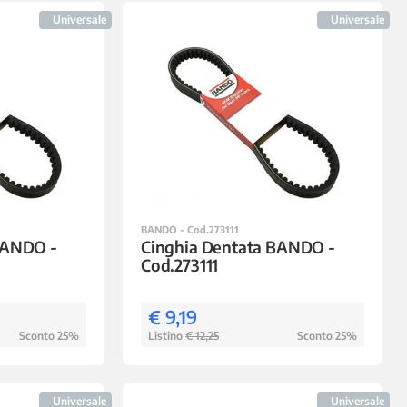
Universale
Universale
BANDO - Cod.273111
BANDO -
Cinghia Dentata BANDO -
Cod.273111
€ 9,19
Sconto 25%
Listino
€ 12,25
Sconto 25%
Universale
Universale