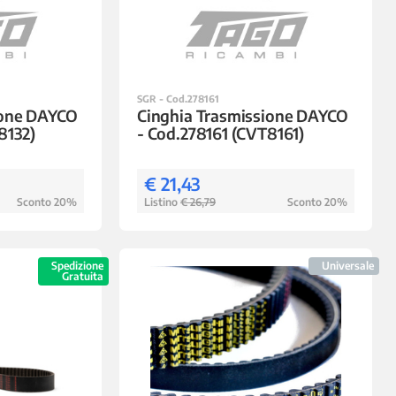
SGR - Cod.278161
ione DAYCO
Cinghia Trasmissione DAYCO
8132)
- Cod.278161 (CVT8161)
€ 21,43
Sconto 20%
Listino
€ 26,79
Sconto 20%
Spedizione
Universale
Gratuita