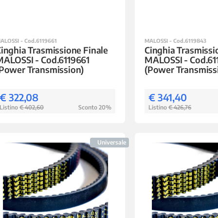
ALOSSI - Cod.6119661
MALOSSI - Cod.6119843
inghia Trasmissione Finale
Cinghia Trasmissi
MALOSSI - Cod.6119661
MALOSSI - Cod.61
Power Transmission)
(Power Transmiss
€ 322,08
€ 341,40
Listino
€ 402,60
Sconto 20%
Listino
€ 426,76
Universale