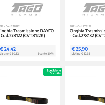
GR - Cod.278122
SGR - Cod.278132
Cinghia Trasmissione DAYCO
Cinghia Trasmiss
 Cod.278122 (CVT8122K)
- Cod.278132 (CVT
€ 24,42
€ 25,90
Listino
€ 30,52
Sconto 20%
Listino
€ 32,38
Spedizione
Gratuita