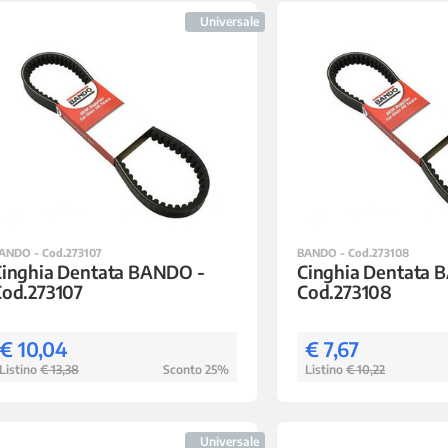
Universale
ANDO - Cod.273107
BANDO - Cod.273108
Cinghia Dentata BANDO -
Cinghia Dentata 
Cod.273107
Cod.273108
€ 10,04
€ 7,67
Listino
€ 13,38
Sconto 25%
Listino
€ 10,22
Universale