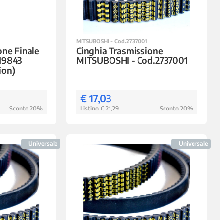
MITSUBOSHI - Cod.2737001
one Finale
Cinghia Trasmissione
19843
MITSUBOSHI - Cod.2737001
ion)
€ 17,03
Sconto 20%
Listino
€ 21,29
Sconto 20%
Universale
Universale