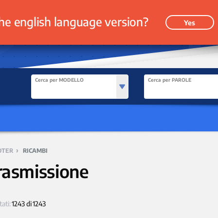
he english language version?
Yes
Cerca per MODELLO
Cerca per PAROLE
›
OTER
RICAMBI
rasmissione
tati:
1243 di 1243