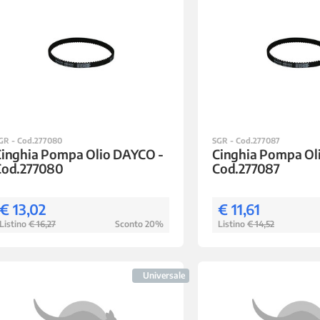
GR - Cod.277080
SGR - Cod.277087
Cinghia Pompa Olio DAYCO -
Cinghia Pompa Ol
Cod.277080
Cod.277087
€ 13,02
€ 11,61
Listino
€ 16,27
Sconto 20%
Listino
€ 14,52
Universale