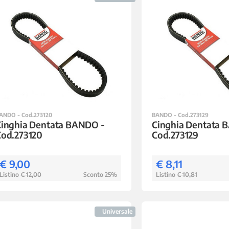
ANDO - Cod.273120
BANDO - Cod.273129
Cinghia Dentata BANDO -
Cinghia Dentata 
Cod.273120
Cod.273129
€ 9,00
€ 8,11
Listino
€ 12,00
Sconto 25%
Listino
€ 10,81
Universale