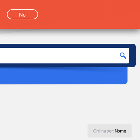
LOGIN
No
Ordina per:
Nome