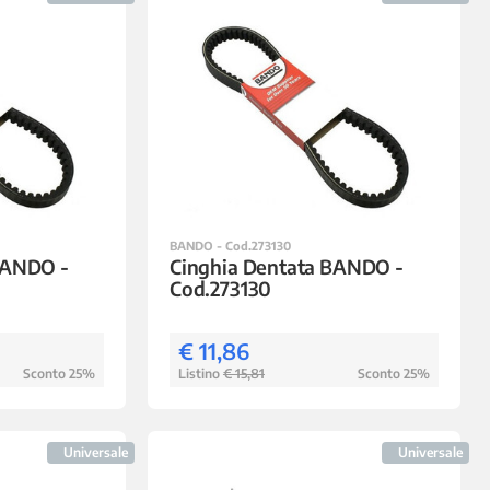
BANDO - Cod.273130
BANDO -
Cinghia Dentata BANDO -
Cod.273130
€ 11,86
Sconto 25%
Listino
€ 15,81
Sconto 25%
Universale
Universale