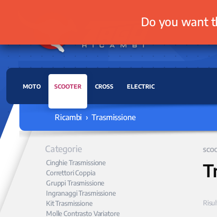
Do you want t
MOTO
SCOOTER
CROSS
ELECTRIC
Ricambi › Trasmissione
Categorie
SCO
Cinghie Trasmissione
T
Correttori Coppia
Gruppi Trasmissione
Ingranaggi Trasmissione
Risul
Kit Trasmissione
Molle Contrasto Variatore