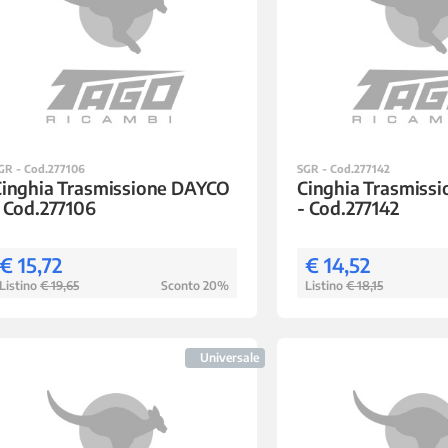
GR - Cod.277106
SGR - Cod.277142
Cinghia Trasmissione DAYCO
Cinghia Trasmiss
 Cod.277106
- Cod.277142
€ 15,72
€ 14,52
Listino
€ 19,65
Sconto 20%
Listino
€ 18,15
Universale