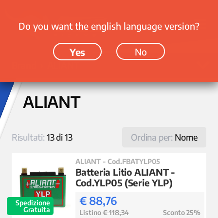
Do you want the english language version?
Yes
No
Brand › ALIANT
ALIANT
Risultati:
13 di 13
Ordina per:
Nome
ALIANT - Cod.FBATYLP05
Batteria Litio ALIANT -
Cod.YLP05 (Serie YLP)
€ 88,76
Spedizione
Gratuita
Listino
€ 118,34
Sconto 25%