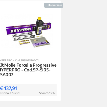
Universale
YPERPRO - Cod.SPSI05SSA002
it Molle Forcella Progressive
HYPERPRO - Cod.SP-SI05-
SSA002
€ 137,91
Listino
€ 162,25
Sconto 15%