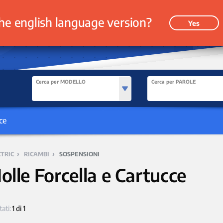
he english language version?
Yes
Cerca per MODELLO
Cerca per PAROLE
ce
›
›
TRIC
RICAMBI
SOSPENSIONI
olle Forcella e Cartucce
tati:
1 di 1