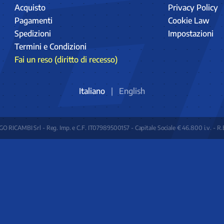
Acquisto
Privacy Policy
Pagamenti
Cookie Law
Spedizioni
Impostazioni
Termini e Condizioni
Fai un reso (diritto di recesso)
Italiano
|
English
O RICAMBI Srl - Reg. Imp. e C.F. IT07989500157 - Capitale Sociale € 46.800 i.v. - R.