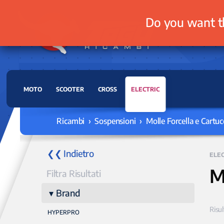
Do you want t
MOTO
SCOOTER
CROSS
ELECTRIC
Ricambi › Sospensioni › Molle Forcella e Cartuc
❮❮ Indietro
ELEC
M
Filtra Risultati
Brand
Risul
HYPERPRO