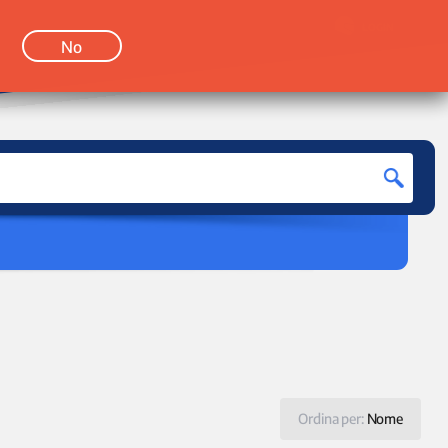
LOGIN
No
Ordina per:
Nome