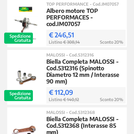
TOP PERFORMANCE - Cod.IM07057
Albero motore TOP
PERFORMACES -
cod.IM07057
€ 246,51
Spedizione
Gratuita
Listino
€ 308,14
Sconto 20%
MALOSSI - Cod.5312316
Biella Completa MALOSSI -
Cod.5312316 (Spinotto
Diametro 12 mm / Interasse
90 mm)
€ 112,09
Spedizione
Gratuita
Listino
€ 140,12
Sconto 20%
MALOSSI - Cod.5312368
Biella Completa MALOSSI -
Cod.5312368 (Interasse 85
mm)