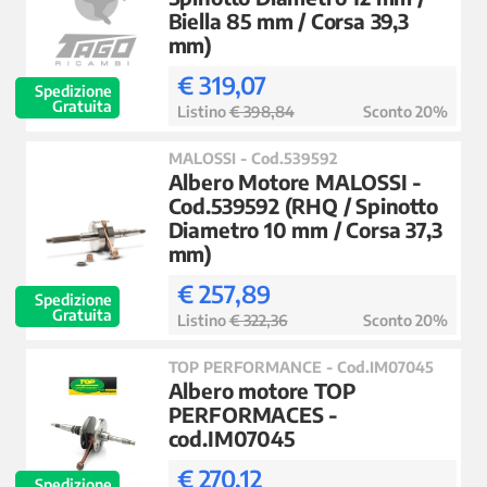
Biella 85 mm / Corsa 39,3
mm)
€ 319,07
Spedizione
Gratuita
Listino
€ 398,84
Sconto 20%
MALOSSI - Cod.539592
Albero Motore MALOSSI -
Cod.539592 (RHQ / Spinotto
Diametro 10 mm / Corsa 37,3
mm)
€ 257,89
Spedizione
Gratuita
Listino
€ 322,36
Sconto 20%
TOP PERFORMANCE - Cod.IM07045
Albero motore TOP
PERFORMACES -
cod.IM07045
€ 270,12
Spedizione