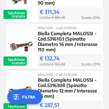
90 mm)
€ 311,34
Spedizione
Gratuita
Listino
€ 389,18
Sconto 20%
MALOSSI - Cod.5316103
Biella Completa MALOSSI -
Cod.5316103 (Spinotto
Diametro 16 mm / Interasse
110 mm)
€ 132,74
Spedizione
Gratuita
Listino
€ 165,92
Sconto 20%
MALOSSI - Cod.5316308
Biella Completa MALOSSI -
Cod.5316308 (Spinotto
Diametro 12 mm / Interasse
85 mm)
FILTRA
€ 287,51
Spedizione