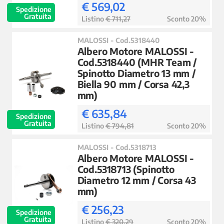
€ 569,02
Spedizione
Gratuita
Listino
€ 711,27
Sconto 20%
MALOSSI - Cod.5318440
Albero Motore MALOSSI -
Cod.5318440 (MHR Team /
Spinotto Diametro 13 mm /
Biella 90 mm / Corsa 42,3
mm)
€ 635,84
Spedizione
Gratuita
Listino
€ 794,81
Sconto 20%
MALOSSI - Cod.5318713
Albero Motore MALOSSI -
Cod.5318713 (Spinotto
Diametro 12 mm / Corsa 43
mm)
€ 256,23
Spedizione
Gratuita
Listino
€ 320,29
Sconto 20%