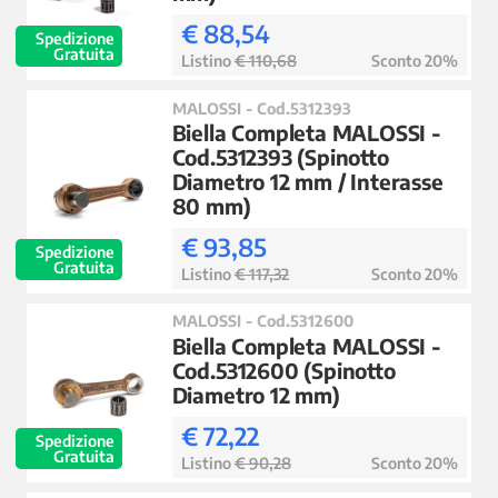
€ 88,54
Spedizione
Gratuita
Listino
€ 110,68
Sconto 20%
MALOSSI - Cod.5312393
Biella Completa MALOSSI -
Cod.5312393 (Spinotto
Diametro 12 mm / Interasse
80 mm)
€ 93,85
Spedizione
Gratuita
Listino
€ 117,32
Sconto 20%
MALOSSI - Cod.5312600
Biella Completa MALOSSI -
Cod.5312600 (Spinotto
Diametro 12 mm)
€ 72,22
Spedizione
Gratuita
Listino
€ 90,28
Sconto 20%