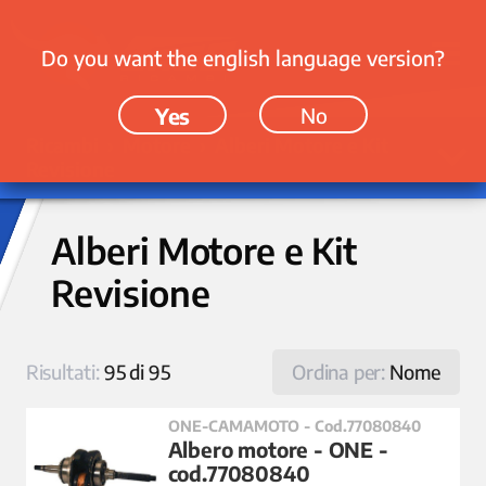
Do you want the english language version?
Yes
No
Ricambi › Motore › Alberi Motore e Kit
Revisione
Alberi Motore e Kit
Revisione
Risultati:
95 di 95
Ordina per:
Nome
ONE-CAMAMOTO - Cod.77080840
Albero motore - ONE -
cod.77080840