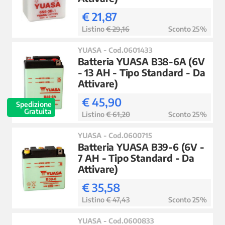
€ 21,87
Listino
€ 29,16
Sconto 25%
YUASA - Cod.0601433
Batteria YUASA B38-6A (6V
- 13 AH - Tipo Standard - Da
Attivare)
€ 45,90
Spedizione
Gratuita
Listino
€ 61,20
Sconto 25%
YUASA - Cod.0600715
Batteria YUASA B39-6 (6V -
7 AH - Tipo Standard - Da
Attivare)
€ 35,58
Listino
€ 47,43
Sconto 25%
YUASA - Cod.0600833