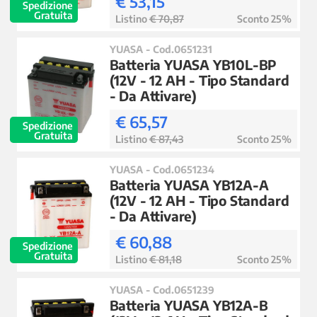
€ 53,15
Spedizione
Gratuita
Listino
€ 70,87
Sconto 25%
YUASA - Cod.0651231
Batteria YUASA YB10L-BP
(12V - 12 AH - Tipo Standard
- Da Attivare)
€ 65,57
Spedizione
Gratuita
Listino
€ 87,43
Sconto 25%
YUASA - Cod.0651234
Batteria YUASA YB12A-A
(12V - 12 AH - Tipo Standard
- Da Attivare)
€ 60,88
Spedizione
Gratuita
Listino
€ 81,18
Sconto 25%
YUASA - Cod.0651239
Batteria YUASA YB12A-B