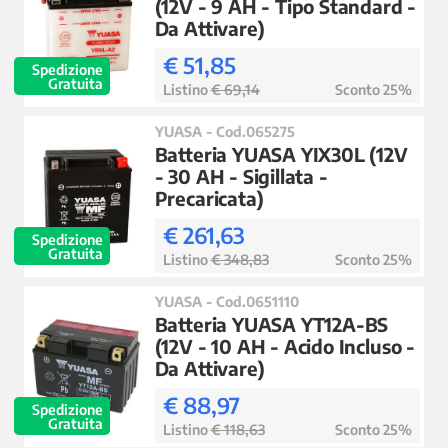
(12V - 9 AH - Tipo Standard -
Da Attivare)
€ 51,85
Spedizione
Gratuita
Listino
€ 69,14
Sconto 25%
YUASA - Cod.065275
Batteria YUASA YIX30L (12V
- 30 AH - Sigillata -
Precaricata)
€ 261,63
Spedizione
Gratuita
Listino
€ 348,83
Sconto 25%
YUASA - Cod.0651110
Batteria YUASA YT12A-BS
(12V - 10 AH - Acido Incluso -
Da Attivare)
€ 88,97
Spedizione
Gratuita
Listino
€ 118,63
Sconto 25%