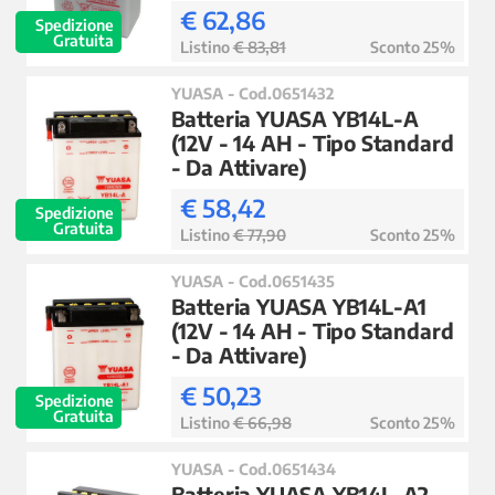
€ 62,86
Spedizione
Gratuita
Listino
€ 83,81
Sconto 25%
YUASA - Cod.0651432
Batteria YUASA YB14L-A
(12V - 14 AH - Tipo Standard
- Da Attivare)
€ 58,42
Spedizione
Gratuita
Listino
€ 77,90
Sconto 25%
YUASA - Cod.0651435
Batteria YUASA YB14L-A1
(12V - 14 AH - Tipo Standard
- Da Attivare)
€ 50,23
Spedizione
Gratuita
Listino
€ 66,98
Sconto 25%
YUASA - Cod.0651434
Batteria YUASA YB14L-A2