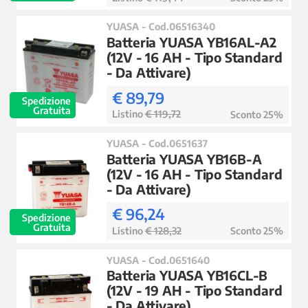
YUASA - Cod.06516340
Batteria YUASA YB16AL-A2
(12V - 16 AH - Tipo Standard
- Da Attivare)
€ 89,79
Spedizione
Gratuita
Listino
€ 119,72
Sconto 25%
YUASA - Cod.0651637
Batteria YUASA YB16B-A
(12V - 16 AH - Tipo Standard
- Da Attivare)
€ 96,24
Spedizione
Gratuita
Listino
€ 128,32
Sconto 25%
YUASA - Cod.0651640
Batteria YUASA YB16CL-B
(12V - 19 AH - Tipo Standard
- Da Attivare)