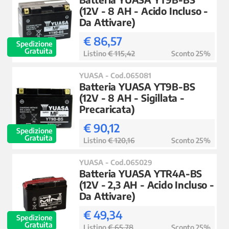
(12V - 8 AH - Acido Incluso -
Da Attivare)
€ 86,57
Spedizione
Gratuita
Listino
€ 115,42
Sconto 25%
YUASA - Cod.065081
Batteria YUASA YT9B-BS
(12V - 8 AH - Sigillata -
Precaricata)
€ 90,12
Spedizione
Gratuita
Listino
€ 120,16
Sconto 25%
YUASA - Cod.065029
Batteria YUASA YTR4A-BS
(12V - 2,3 AH - Acido Incluso -
Da Attivare)
€ 49,34
Spedizione
Gratuita
Listino
€ 65,78
Sconto 25%