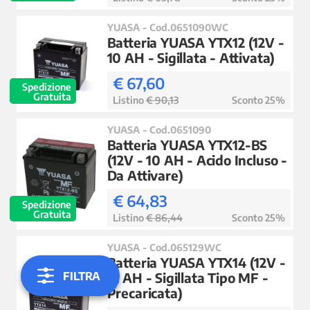
YUASA - Cod.0651090WC
Batteria YUASA YTX12 (12V -
10 AH - Sigillata - Attivata)
€ 67,60
Spedizione
Gratuita
Listino
€ 90,13
Sconto 25%
YUASA - Cod.0651090
Batteria YUASA YTX12-BS
(12V - 10 AH - Acido Incluso -
Da Attivare)
€ 64,83
Spedizione
Gratuita
Listino
€ 86,44
Sconto 25%
YUASA - Cod.065129WC
Batteria YUASA YTX14 (12V -
FILTRA
12 AH - Sigillata Tipo MF -
Precaricata)