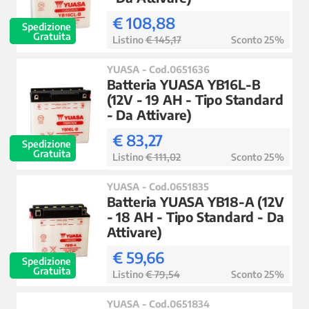
€ 108,88
Spedizione
Gratuita
Listino
€ 145,17
Sconto 25%
YUASA - Cod.0651636
Batteria YUASA YB16L-B
(12V - 19 AH - Tipo Standard
- Da Attivare)
€ 83,27
Spedizione
Gratuita
Listino
€ 111,02
Sconto 25%
YUASA - Cod.0651835
Batteria YUASA YB18-A (12V
- 18 AH - Tipo Standard - Da
Attivare)
€ 59,66
Spedizione
Gratuita
Listino
€ 79,54
Sconto 25%
YUASA - Cod.0651834