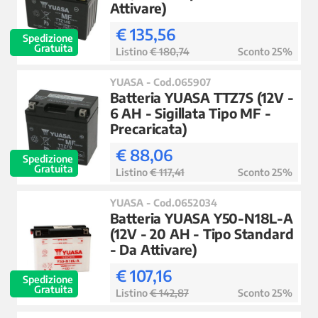
Attivare)
€ 135,56
Spedizione
Gratuita
Listino
€ 180,74
Sconto 25%
YUASA - Cod.065907
Batteria YUASA TTZ7S (12V -
6 AH - Sigillata Tipo MF -
Precaricata)
€ 88,06
Spedizione
Gratuita
Listino
€ 117,41
Sconto 25%
YUASA - Cod.0652034
Batteria YUASA Y50-N18L-A
(12V - 20 AH - Tipo Standard
- Da Attivare)
€ 107,16
Spedizione
Gratuita
Listino
€ 142,87
Sconto 25%