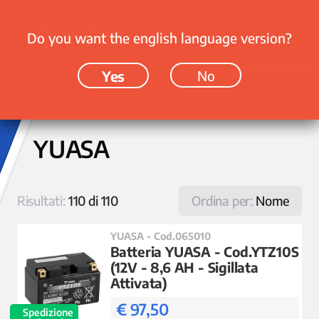
Do you want the english language version?
Yes
No
Brand › YUASA
YUASA
Risultati:
110 di 110
Ordina per:
Nome
YUASA - Cod.065010
Batteria YUASA - Cod.YTZ10S
(12V - 8,6 AH - Sigillata
Attivata)
€ 97,50
Spedizione