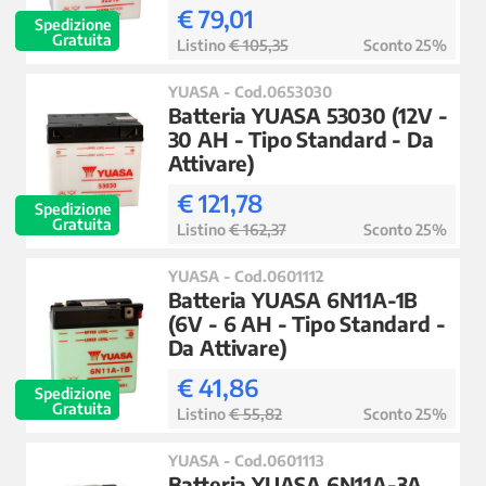
€ 79,01
Spedizione
Gratuita
Listino
€ 105,35
Sconto 25%
YUASA - Cod.0653030
Batteria YUASA 53030 (12V -
30 AH - Tipo Standard - Da
Attivare)
€ 121,78
Spedizione
Gratuita
Listino
€ 162,37
Sconto 25%
YUASA - Cod.0601112
Batteria YUASA 6N11A-1B
(6V - 6 AH - Tipo Standard -
Da Attivare)
€ 41,86
Spedizione
Gratuita
Listino
€ 55,82
Sconto 25%
YUASA - Cod.0601113
Batteria YUASA 6N11A-3A