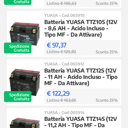
Gratuita
Listino
€ 105,63
Sconto 25%
YUASA - Cod.065910
Batteria YUASA TTZ10S (12V
- 8,6 AH - Acido Incluso -
Tipo MF - Da Attivare)
€ 97,37
Spedizione
Gratuita
Listino
€ 129,82
Sconto 25%
YUASA - Cod.065912
Batteria YUASA TTZ12S (12V
- 11 AH - Acido Incluso - Tipo
MF - Da Attivare)
€ 122,29
Spedizione
Gratuita
Listino
€ 163,05
Sconto 25%
YUASA - Cod.065914
Batteria YUASA TTZ14S (12V
- 11,2 AH - Tipo MF - Da