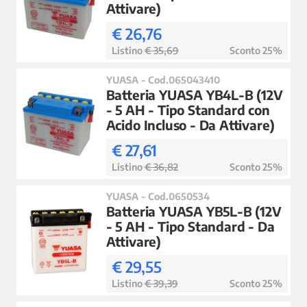
Attivare)
€ 26,76
Listino
€ 35,69
Sconto 25%
YUASA - Cod.065043410
Batteria YUASA YB4L-B (12V
- 5 AH - Tipo Standard con
Acido Incluso - Da Attivare)
€ 27,61
Listino
€ 36,82
Sconto 25%
YUASA - Cod.0650534
Batteria YUASA YB5L-B (12V
- 5 AH - Tipo Standard - Da
Attivare)
€ 29,55
Listino
€ 39,39
Sconto 25%