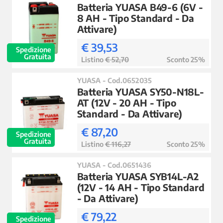
Batteria YUASA B49-6 (6V -
8 AH - Tipo Standard - Da
Attivare)
€ 39,53
Spedizione
Gratuita
Listino
€ 52,70
Sconto 25%
YUASA - Cod.0652035
Batteria YUASA SY50-N18L-
AT (12V - 20 AH - Tipo
Standard - Da Attivare)
€ 87,20
Spedizione
Gratuita
Listino
€ 116,27
Sconto 25%
YUASA - Cod.0651436
Batteria YUASA SYB14L-A2
(12V - 14 AH - Tipo Standard
- Da Attivare)
€ 79,22
Spedizione