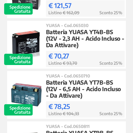
€ 121,57
Spedizione
Gratuita
Listino
€ 162,09
Sconto 25%
YUASA - Cod.065030
Batteria YUASA YT4B-BS
(12V - 2,3 AH - Acido Incluso -
Da Attivare)
€ 70,27
Spedizione
Gratuita
Listino
€ 93,70
Sconto 25%
YUASA - Cod.0650710
Batteria YUASA YT7B-BS
(12V - 6,5 AH - Acido Incluso
- Da Attivare)
€ 78,25
Spedizione
Gratuita
Listino
€ 104,33
Sconto 25%
YUASA - Cod.0650811
Batteria YUASA YT9B-BS