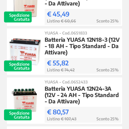
- Da Attivare)
€ 45,49
Spedizione
Gratuita
Listino
€ 60,66
Sconto 25%
YUASA - Cod.0651833
Batteria YUASA 12N18-3 (12V
- 18 AH - Tipo Standard - Da
Attivare)
€ 55,82
Spedizione
Gratuita
Listino
€ 74,42
Sconto 25%
YUASA - Cod.0652433
Batteria YUASA 12N24-3A
(12V - 24 AH - Tipo Standard
- Da Attivare)
€ 80,57
Spedizione
Gratuita
Listino
€ 107,43
Sconto 25%