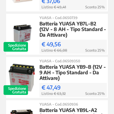
€ 37,06
Listino
€ 49,41
Sconto 25%
YUASA - Cod.0650739
Batteria YUASA YB7L-B2
(12V - 8 AH - Tipo Standard -
Da Attivare)
€ 49,56
Spedizione
Gratuita
Listino
€ 66,08
Sconto 25%
YUASA - Cod.06509350
Batteria YUASA YB9-B (12V -
9 AH - Tipo Standard - Da
Attivare)
€ 47,49
Spedizione
Gratuita
Listino
€ 63,32
Sconto 25%
YUASA - Cod.0650936
Batteria YUASA YB9L-A2