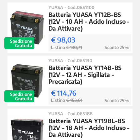
YUASA - Cod.0651100
Batteria YUASA YT12B-BS
(12V - 10 AH - Acido Incluso -
Da Attivare)
€ 98,03
Spedizione
Gratuita
Listino
€ 130,71
Sconto 25%
YUASA - Cod.065130
Batteria YUASA YT14B-BS
(12V - 12 AH - Sigillata -
Precaricata)
€ 114,76
Spedizione
Gratuita
Listino
€ 153,01
Sconto 25%
YUASA - Cod.065188
Batteria YUASA YT19BL-BS
(12V - 18 AH - Acido Incluso -
Da Attivare)