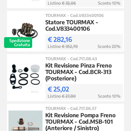
Listino
€ 32,06
Sconto 10%
TOURMAX - Cod.V833400106
Statore TOURMAX -
Cod.V833400106
€ 282,16
Spedizione
Gratuita
Listino
€ 352,70
Sconto 20%
TOURMAX - Cod.717.08.43
Kit Revisione Pinza Freno
TOURMAX - Cod.BCR-313
(Posteriore)
€ 25,02
Listino
€ 27,80
Sconto 10%
TOURMAX - Cod.717.06.57
Kit Revisione Pompa Freno
TOURMAX - Cod.MSB-101
(Anteriore / Sinistro)