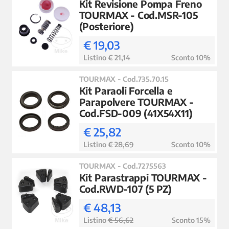
Kit Revisione Pompa Freno
TOURMAX - Cod.MSR-105
(Posteriore)
€ 19,03
Listino
€ 21,14
Sconto 10%
TOURMAX - Cod.735.70.15
Kit Paraoli Forcella e
Parapolvere TOURMAX -
Cod.FSD-009 (41X54X11)
€ 25,82
Listino
€ 28,69
Sconto 10%
TOURMAX - Cod.7275563
Kit Parastrappi TOURMAX -
Cod.RWD-107 (5 PZ)
€ 48,13
Listino
€ 56,62
Sconto 15%