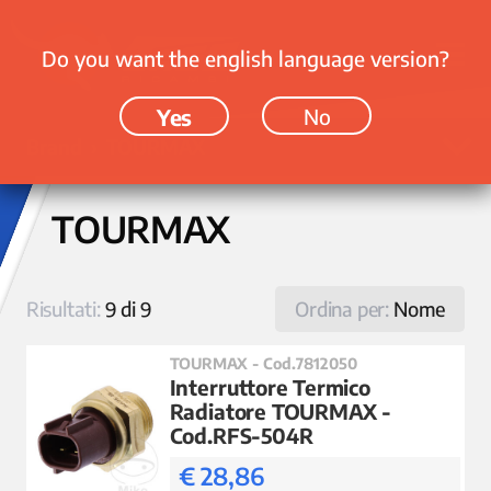
Do you want the english language version?
Yes
No
Brand › TOURMAX
TOURMAX
Risultati:
9 di 9
Ordina per:
Nome
TOURMAX - Cod.7812050
Interruttore Termico
Radiatore TOURMAX -
Cod.RFS-504R
€ 28,86