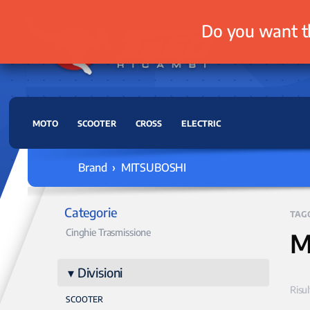
Do you want t
MOTO
SCOOTER
CROSS
ELECTRIC
Brand › MITSUBOSHI
Categorie
TAG
Cinghie Trasmissione
M
Divisioni
Risul
SCOOTER