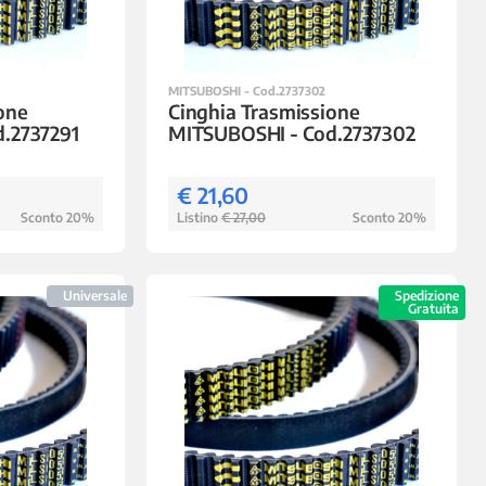
MITSUBOSHI - Cod.2737302
one
Cinghia Trasmissione
.2737291
MITSUBOSHI - Cod.2737302
€ 21,60
Sconto 20%
Listino
€ 27,00
Sconto 20%
Universale
Spedizione
Gratuita