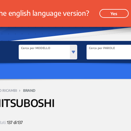
he english language version?
Yes
Cerca per MODELLO
Cerca per PAROLE
›
O RICAMBI
BRAND
ITSUBOSHI
tati:
137 di 137