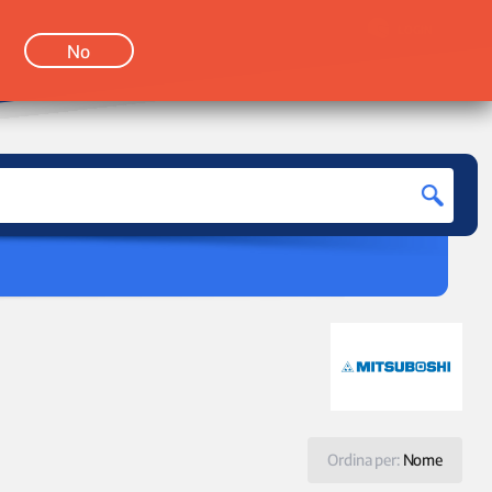
LOGIN
No
Ordina per:
Nome