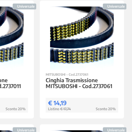
Universale
Universale
MITSUBOSHI - Cod.2737061
one
Cinghia Trasmissione
.2737011
MITSUBOSHI - Cod.2737061
€ 14,19
Sconto 20%
Listino
€ 17,74
Sconto 20%
Universale
Universale