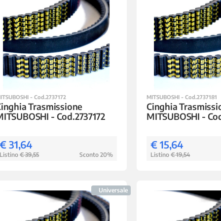
ITSUBOSHI - Cod.2737172
MITSUBOSHI - Cod.2737181
inghia Trasmissione
Cinghia Trasmissi
MITSUBOSHI - Cod.2737172
MITSUBOSHI - Cod
€ 31,64
€ 15,64
Listino
€ 39,55
Sconto 20%
Listino
€ 19,54
Universale