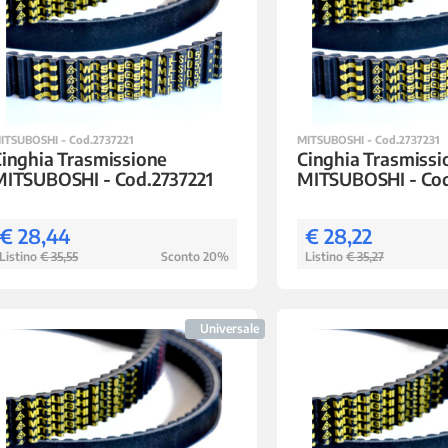
ITSUBOSHI - Cod.2737221
MITSUBOSHI - Cod.2737231
inghia Trasmissione
Cinghia Trasmissi
MITSUBOSHI - Cod.2737221
MITSUBOSHI - Cod
€ 28,44
€ 28,22
Listino
€ 35,55
Sconto 20%
Listino
€ 35,27
Universale