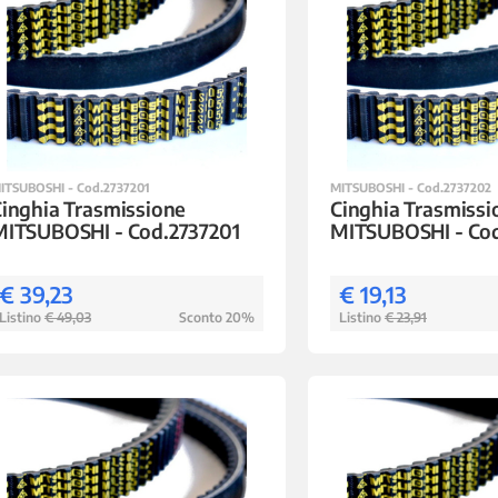
ITSUBOSHI - Cod.2737201
MITSUBOSHI - Cod.2737202
inghia Trasmissione
Cinghia Trasmissi
MITSUBOSHI - Cod.2737201
MITSUBOSHI - Co
€ 39,23
€ 19,13
Listino
€ 49,03
Sconto 20%
Listino
€ 23,91