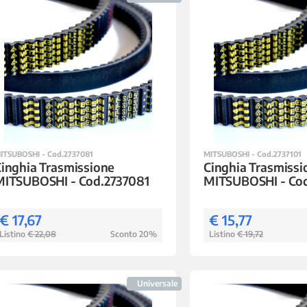
ITSUBOSHI - Cod.2737081
MITSUBOSHI - Cod.2737101
inghia Trasmissione
Cinghia Trasmissi
MITSUBOSHI - Cod.2737081
MITSUBOSHI - Cod
€ 17,67
€ 15,77
Listino
€ 22,08
Sconto 20%
Listino
€ 19,72
Universale