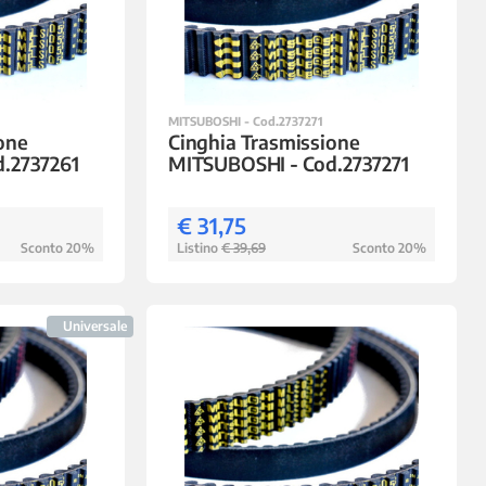
MITSUBOSHI - Cod.2737271
one
Cinghia Trasmissione
.2737261
MITSUBOSHI - Cod.2737271
€ 31,75
Sconto 20%
Listino
€ 39,69
Sconto 20%
Universale