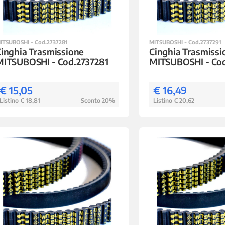
ITSUBOSHI - Cod.2737281
MITSUBOSHI - Cod.2737291
inghia Trasmissione
Cinghia Trasmissi
MITSUBOSHI - Cod.2737281
MITSUBOSHI - Cod
€ 15,05
€ 16,49
Listino
€ 18,81
Sconto 20%
Listino
€ 20,62