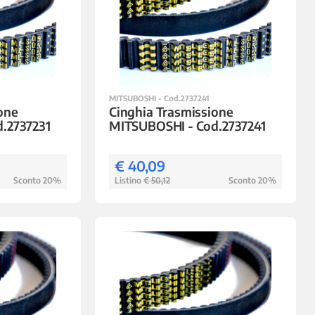
MITSUBOSHI - Cod.2737241
one
Cinghia Trasmissione
.2737231
MITSUBOSHI - Cod.2737241
€ 40,09
Sconto 20%
Listino
€ 50,12
Sconto 20%