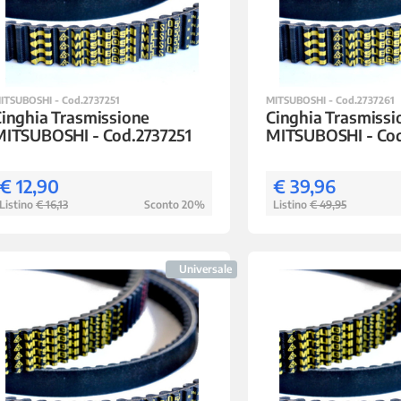
ITSUBOSHI - Cod.2737251
MITSUBOSHI - Cod.2737261
inghia Trasmissione
Cinghia Trasmissi
MITSUBOSHI - Cod.2737251
MITSUBOSHI - Cod
€ 12,90
€ 39,96
Listino
€ 16,13
Sconto 20%
Listino
€ 49,95
Universale