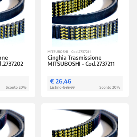
MITSUBOSHI - Cod.2737211
one
Cinghia Trasmissione
d.2737202
MITSUBOSHI - Cod.2737211
€ 26,46
Sconto 20%
Listino
€ 33,07
Sconto 20%