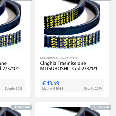
MITSUBOSHI - Cod.2737171
one
Cinghia Trasmissione
.2737101
MITSUBOSHI - Cod.2737171
€ 13,49
Sconto 20%
Listino
€ 16,86
Sconto 20%
Universale
Universale