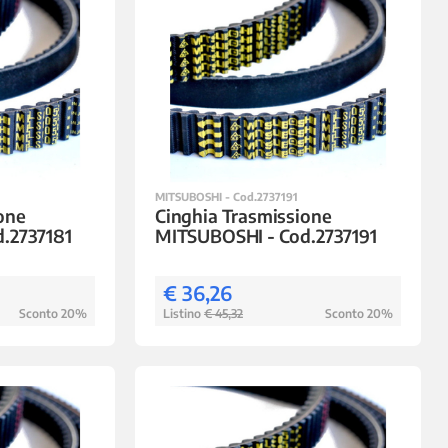
MITSUBOSHI - Cod.2737191
one
Cinghia Trasmissione
.2737181
MITSUBOSHI - Cod.2737191
€ 36,26
Sconto 20%
Listino
€ 45,32
Sconto 20%