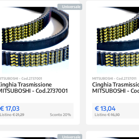
Universale
ITSUBOSHI - Cod.2737001
MITSUBOSHI - Cod.2737011
inghia Trasmissione
Cinghia Trasmissi
MITSUBOSHI - Cod.2737001
MITSUBOSHI - Cod
€ 17,03
€ 13,04
Listino
€ 21,29
Sconto 20%
Listino
€ 16,30
Universale