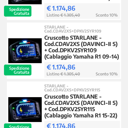
€ 1.174,86
Spedizione
Gratuita
Listino
€ 1.305,40
Sconto 10%
STARLANE -
Cod.CDAV2XS+DPKV2SYR109
Cruscotto STARLANE -
Cod.CDAV2XS (DAVINCI-II S)
+ Cod.DPKV2SYR109
(Cablaggio Yamaha R1 09-14)
€ 1.174,86
Spedizione
Gratuita
Listino
€ 1.305,40
Sconto 10%
STARLANE -
Cod.CDAV2XS+DPKV2SYR115
Cruscotto STARLANE -
Cod.CDAV2XS (DAVINCI-II S)
+ Cod.DPKV2SYR115
(Cablaggio Yamaha R1 15-22)
€ 1.174,86
Spedizione