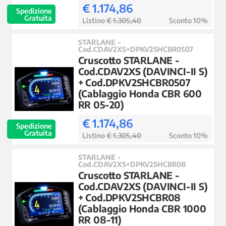
€ 1.174,86
Spedizione
Gratuita
Listino
€ 1.305,40
Sconto 10%
STARLANE -
Cod.CDAV2XS+DPKV2SHCBR0507
Cruscotto STARLANE -
Cod.CDAV2XS (DAVINCI-II S)
+ Cod.DPKV2SHCBR0507
(Cablaggio Honda CBR 600
RR 05-20)
€ 1.174,86
Spedizione
Gratuita
Listino
€ 1.305,40
Sconto 10%
STARLANE -
Cod.CDAV2XS+DPKV2SHCBR08
Cruscotto STARLANE -
Cod.CDAV2XS (DAVINCI-II S)
+ Cod.DPKV2SHCBR08
(Cablaggio Honda CBR 1000
RR 08-11)