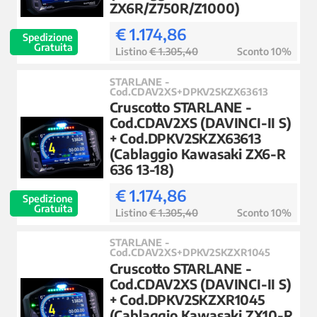
ZX6R/Z750R/Z1000)
€ 1.174,86
Spedizione
Gratuita
Listino
€ 1.305,40
Sconto 10%
STARLANE -
Cod.CDAV2XS+DPKV2SKZX63613
Cruscotto STARLANE -
Cod.CDAV2XS (DAVINCI-II S)
+ Cod.DPKV2SKZX63613
(Cablaggio Kawasaki ZX6-R
636 13-18)
€ 1.174,86
Spedizione
Gratuita
Listino
€ 1.305,40
Sconto 10%
STARLANE -
Cod.CDAV2XS+DPKV2SKZXR1045
Cruscotto STARLANE -
Cod.CDAV2XS (DAVINCI-II S)
+ Cod.DPKV2SKZXR1045
(Cablaggio Kawasaki ZX10-R