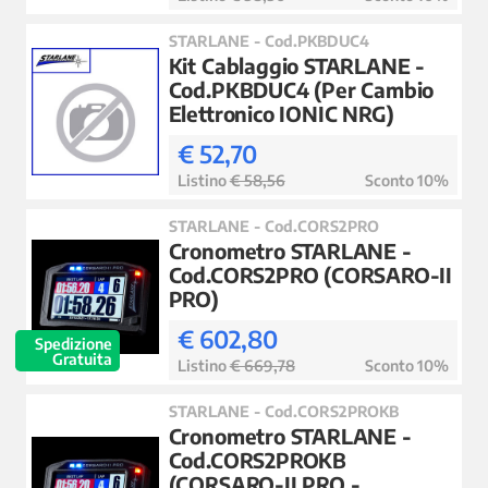
STARLANE - Cod.PKBDUC4
Kit Cablaggio STARLANE -
Cod.PKBDUC4 (Per Cambio
Elettronico IONIC NRG)
€ 52,70
Listino
€ 58,56
Sconto 10%
STARLANE - Cod.CORS2PRO
Cronometro STARLANE -
Cod.CORS2PRO (CORSARO-II
PRO)
€ 602,80
Spedizione
Gratuita
Listino
€ 669,78
Sconto 10%
STARLANE - Cod.CORS2PROKB
Cronometro STARLANE -
Cod.CORS2PROKB
(CORSARO-II PRO -