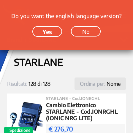
Do you want the english language version?
Yes
No
Brand › STARLANE
STARLANE
Risultati:
128 di 128
Ordina per:
Nome
STARLANE - Cod.IONRGHL
Cambio Elettronico
STARLANE - Cod.IONRGHL
(IONIC NRG LITE)
€ 276,70
Spedizione