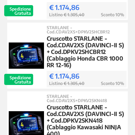
€ 1.174,86
Spedizione
Gratuita
Listino
€ 1.305,40
Sconto 10%
STARLANE -
Cod.CDAV2XS+DPKV2SHCBR12
Cruscotto STARLANE -
Cod.CDAV2XS (DAVINCI-II S)
+ Cod.DPKV2SHCBR12
(Cablaggio Honda CBR 1000
RR 12-16)
€ 1.174,86
Spedizione
Gratuita
Listino
€ 1.305,40
Sconto 10%
STARLANE -
Cod.CDAV2XS+DPKV2SKN418
Cruscotto STARLANE -
Cod.CDAV2XS (DAVINCI-II S)
+ Cod.DPKV2SKN418
(Cablaggio Kawasaki NINJA
400)