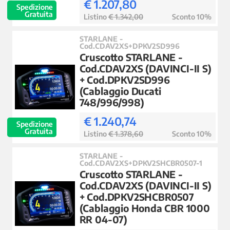
€ 1.207,80
Spedizione
Gratuita
Listino
€ 1.342,00
Sconto 10%
STARLANE -
Cod.CDAV2XS+DPKV2SD996
Cruscotto STARLANE -
Cod.CDAV2XS (DAVINCI-II S)
+ Cod.DPKV2SD996
(Cablaggio Ducati
748/996/998)
€ 1.240,74
Spedizione
Gratuita
Listino
€ 1.378,60
Sconto 10%
STARLANE -
Cod.CDAV2XS+DPKV2SHCBR0507-1
Cruscotto STARLANE -
Cod.CDAV2XS (DAVINCI-II S)
+ Cod.DPKV2SHCBR0507
(Cablaggio Honda CBR 1000
RR 04-07)