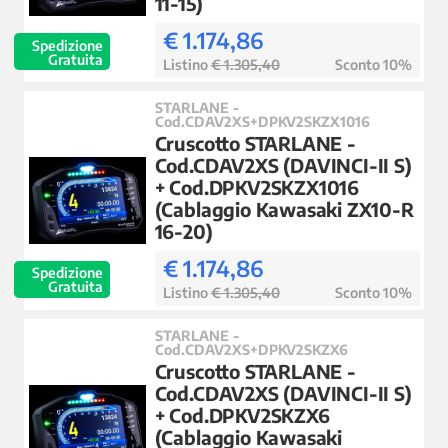
11-15)
€ 1.174,86
Spedizione
Gratuita
Listino
€ 1.305,40
Sconto 10%
STARLANE -
Cod.CDAV2XS+DPKV2SKZX1016
Cruscotto STARLANE -
Cod.CDAV2XS (DAVINCI-II S)
+ Cod.DPKV2SKZX1016
(Cablaggio Kawasaki ZX10-R
16-20)
€ 1.174,86
Spedizione
Gratuita
Listino
€ 1.305,40
Sconto 10%
STARLANE -
Cod.CDAV2XS+DPKV2SKZX6
Cruscotto STARLANE -
Cod.CDAV2XS (DAVINCI-II S)
+ Cod.DPKV2SKZX6
(Cablaggio Kawasaki