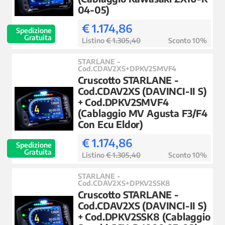
04-05)
€ 1.174,86
Spedizione
Gratuita
Listino
€ 1.305,40
Sconto 10%
STARLANE -
Cod.CDAV2XS+DPKV2SMVF4
Cruscotto STARLANE -
Cod.CDAV2XS (DAVINCI-II S)
+ Cod.DPKV2SMVF4
(Cablaggio MV Agusta F3/F4
Con Ecu Eldor)
€ 1.174,86
Spedizione
Gratuita
Listino
€ 1.305,40
Sconto 10%
STARLANE -
Cod.CDAV2XS+DPKV2SSK8
Cruscotto STARLANE -
Cod.CDAV2XS (DAVINCI-II S)
+ Cod.DPKV2SSK8 (Cablaggio