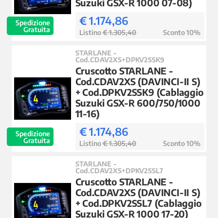
Suzuki GSX-R 1000 07-08)
€ 1.174,86
Spedizione
Gratuita
Listino
€ 1.305,40
Sconto 10%
STARLANE -
Cod.CDAV2XS+DPKV2SSK9
Cruscotto STARLANE -
Cod.CDAV2XS (DAVINCI-II S)
+ Cod.DPKV2SSK9 (Cablaggio
Suzuki GSX-R 600/750/1000
11-16)
€ 1.174,86
Spedizione
Gratuita
Listino
€ 1.305,40
Sconto 10%
STARLANE -
Cod.CDAV2XS+DPKV2SSL7
Cruscotto STARLANE -
Cod.CDAV2XS (DAVINCI-II S)
+ Cod.DPKV2SSL7 (Cablaggio
Suzuki GSX-R 1000 17-20)