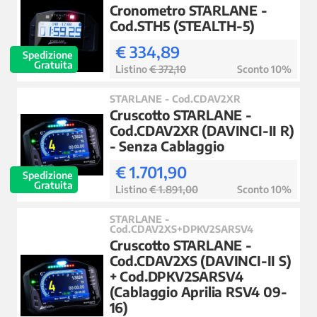
Cronometro STARLANE -
Cod.STH5 (STEALTH-5)
€ 334,89
Spedizione
Gratuita
Listino
€ 372,10
Sconto 10%
STARLANE - Cod.CDAV2XR
Cruscotto STARLANE -
Cod.CDAV2XR (DAVINCI-II R)
- Senza Cablaggio
€ 1.701,90
Spedizione
Gratuita
Listino
€ 1.891,00
Sconto 10%
STARLANE -
Cod.CDAV2XS+DPKV2SARSV4
Cruscotto STARLANE -
Cod.CDAV2XS (DAVINCI-II S)
+ Cod.DPKV2SARSV4
(Cablaggio Aprilia RSV4 09-
16)