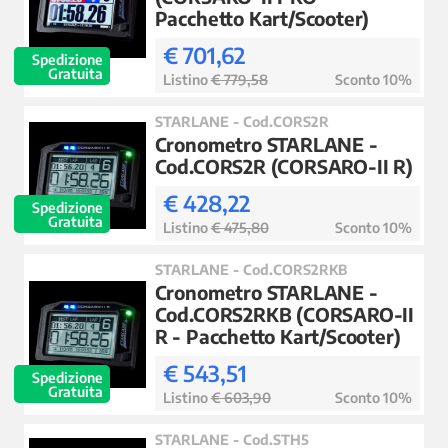
Pacchetto Kart/Scooter)
€ 701,62
Spedizione
Gratuita
Listino
€ 779,58
Sconto 10%
STARLANE - Cod.CORS2R
Cronometro STARLANE -
Cod.CORS2R (CORSARO-II R)
€ 428,22
Spedizione
Gratuita
Listino
€ 475,80
Sconto 10%
STARLANE - Cod.CORS2RKB
Cronometro STARLANE -
Cod.CORS2RKB (CORSARO-II
R - Pacchetto Kart/Scooter)
€ 543,51
Spedizione
Gratuita
Listino
€ 603,90
Sconto 10%
STARLANE - Cod.STH5