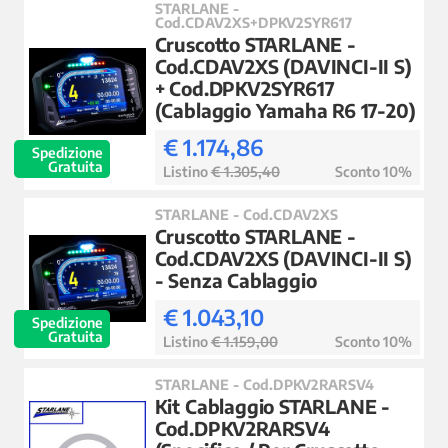
STARLANE -
Cod.CDAV2XS+DPKV2SYR617
Cruscotto STARLANE -
Cod.CDAV2XS (DAVINCI-II S)
+ Cod.DPKV2SYR617
(Cablaggio Yamaha R6 17-20)
€ 1.174,86
Spedizione
Gratuita
Listino
€ 1.305,40
Sconto 10%
STARLANE - Cod.CDAV2XS
Cruscotto STARLANE -
Cod.CDAV2XS (DAVINCI-II S)
- Senza Cablaggio
€ 1.043,10
Spedizione
Gratuita
Listino
€ 1.159,00
Sconto 10%
STARLANE - Cod.DPKV2RARSV4
Kit Cablaggio STARLANE -
Cod.DPKV2RARSV4